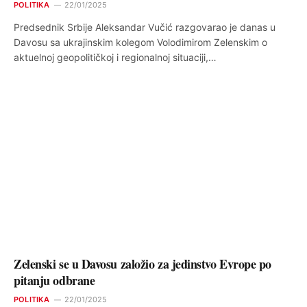
POLITIKA
22/01/2025
Predsednik Srbije Aleksandar Vučić razgovarao je danas u
Davosu sa ukrajinskim kolegom Volodimirom Zelenskim o
aktuelnoj geopolitičkoj i regionalnoj situaciji,…
Zelenski se u Davosu založio za jedinstvo Evrope po
pitanju odbrane
POLITIKA
22/01/2025