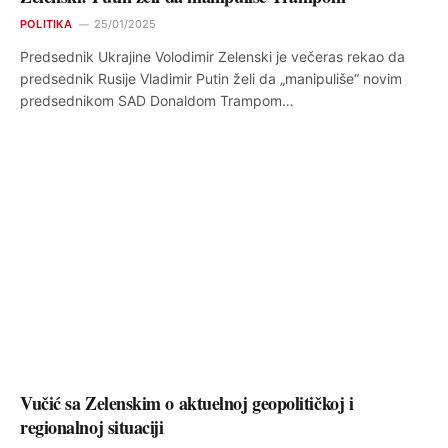
POLITIKA
25/01/2025
Predsednik Ukrajine Volodimir Zelenski je večeras rekao da
predsednik Rusije Vladimir Putin želi da „manipuliše“ novim
predsednikom SAD Donaldom Trampom…
Vučić sa Zelenskim o aktuelnoj geopolitičkoj i
regionalnoj situaciji