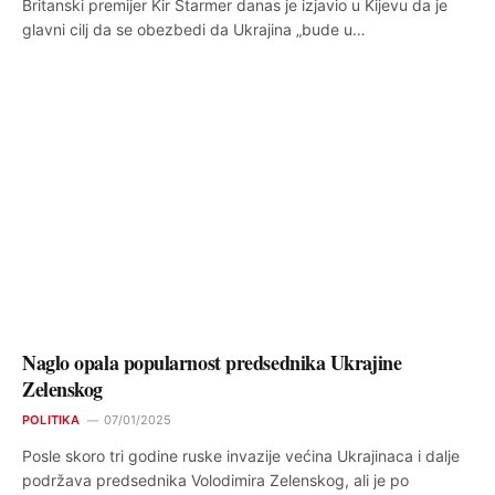
Britanski premijer Kir Starmer danas je izjavio u Kijevu da je
glavni cilj da se obezbedi da Ukrajina „bude u…
Naglo opala popularnost predsednika Ukrajine
Zelenskog
POLITIKA
07/01/2025
Posle skoro tri godine ruske invazije većina Ukrajinaca i dalje
podržava predsednika Volodimira Zelenskog, ali je po