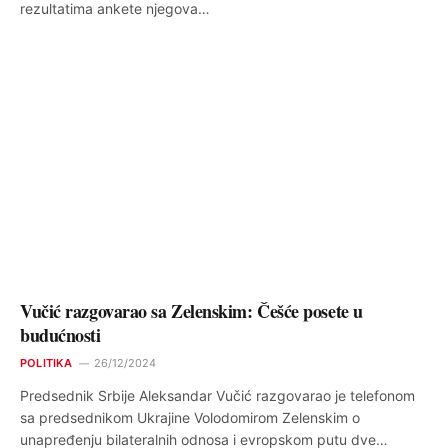
rezultatima ankete njegova…
Vučić razgovarao sa Zelenskim: Češće posete u
budućnosti
POLITIKA
26/12/2024
Predsednik Srbije Aleksandar Vučić razgovarao je telefonom
sa predsednikom Ukrajine Volodomirom Zelenskim o
unapređenju bilateralnih odnosa i evropskom putu dve…