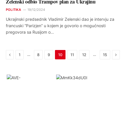
Zelenski odbio Trampov plan za Ukrajinu
POLITIKA
19/12/2024
Ukrajinski predsednik Vladimir Zelenski dao je intervju za
francuski “Parizjen” u kojem je govorio o mogućnosti
pregovora sa Rusijom o…
Previous
Next
…
…
1
8
9
10
11
12
15