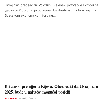
Ukrajinski predsednik Volodimir Zelenski pozvao je Evropu na
„jedinstvo“ po pitanju odbrane i bezbednosti u obraćanju na
Svetskom ekonomskom forumu…
Britanski premijer u Kijevu: Obezbediti da Ukrajina u
2025. bude u najjačoj mogućoj poziciji
POLITIKA
16/01/2025