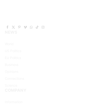
Facebook
X
Pinterest
Vimeo
WhatsApp
TikTok
Instagram
NEWS
(Twitter)
World
US Politics
EU Politics
Business
Opinions
Connections
Science
COMPANY
Information