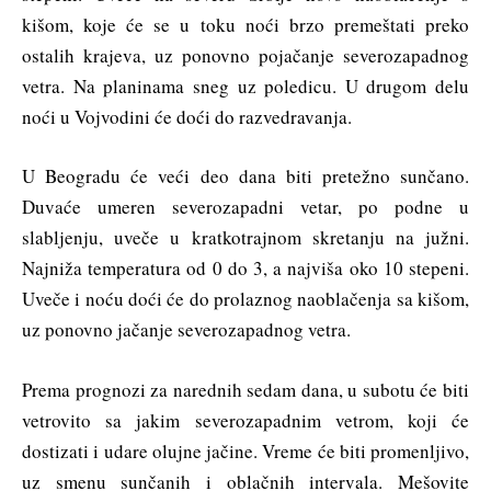
kišom, koje će se u toku noći brzo premeštati preko
ostalih krajeva, uz ponovno pojačanje severozapadnog
vetra. Na planinama sneg uz poledicu. U drugom delu
noći u Vojvodini će doći do razvedravanja.
U Beogradu će veći deo dana biti pretežno sunčano.
Duvaće umeren severozapadni vetar, po podne u
slabljenju, uveče u kratkotrajnom skretanju na južni.
Najniža temperatura od 0 do 3, a najviša oko 10 stepeni.
Uveče i noću doći će do prolaznog naoblačenja sa kišom,
uz ponovno jačanje severozapadnog vetra.
Prema prognozi za narednih sedam dana, u subotu će biti
vetrovito sa jakim severozapadnim vetrom, koji će
dostizati i udare olujne jačine. Vreme će biti promenljivo,
uz smenu sunčanih i oblačnih intervala. Mešovite