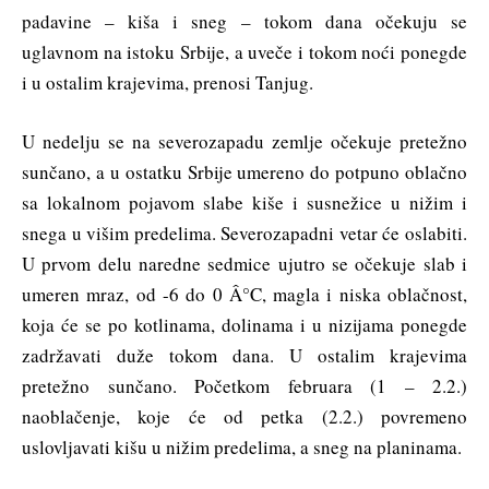
padavine – kiša i sneg – tokom dana očekuju se
uglavnom na istoku Srbije, a uveče i tokom noći ponegde
i u ostalim krajevima, prenosi Tanjug.
U nedelju se na severozapadu zemlje očekuje pretežno
sunčano, a u ostatku Srbije umereno do potpuno oblačno
sa lokalnom pojavom slabe kiše i susnežice u nižim i
snega u višim predelima. Severozapadni vetar će oslabiti.
U prvom delu naredne sedmice ujutro se očekuje slab i
umeren mraz, od -6 do 0 Â°C, magla i niska oblačnost,
koja će se po kotlinama, dolinama i u nizijama ponegde
zadržavati duže tokom dana. U ostalim krajevima
pretežno sunčano. Početkom februara (1 – 2.2.)
naoblačenje, koje će od petka (2.2.) povremeno
uslovljavati kišu u nižim predelima, a sneg na planinama.