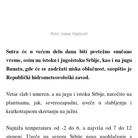
Foto: Ivana Vijatović
Sutra će u većem delu dana biti pretežno sunčano
vreme, osim na istoku i jugoistoku Srbije, kao i na jugu
Banata, gde će se zadržati niska oblačnost, saopštio je
Republički hidrometeorološki zavod.
Vetar slab i umeren, a na jugu i istoku Srbije, naročito na
planinama, jak, severozapadni, uveče u slabljenju i
kratkotrajnom skretanju na južni.
Najniža temperatura od -2 do 6, a najviša od 7 do 12
stepeni. Uveče na severu Srbije novo naoblačenje s