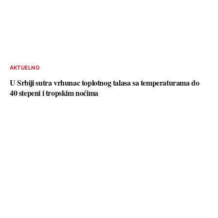
AKTUELNO
U Srbiji sutra vrhunac toplotnog talasa sa temperaturama do
40 stepeni i tropskim noćima