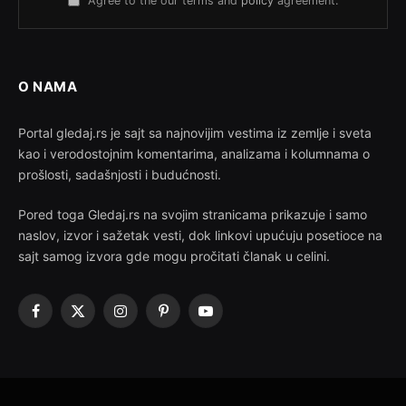
Agree to the our terms and
policy
agreement.
O NAMA
Portal gledaj.rs je sajt sa najnovijim vestima iz zemlje i sveta
kao i verodostojnim komentarima, analizama i kolumnama o
prošlosti, sadašnjosti i budućnosti.
Pored toga Gledaj.rs na svojim stranicama prikazuje i samo
naslov, izvor i sažetak vesti, dok linkovi upućuju posetioce na
sajt samog izvora gde mogu pročitati članak u celini.
Facebook
X
Instagram
Pinterest
YouTube
(Twitter)