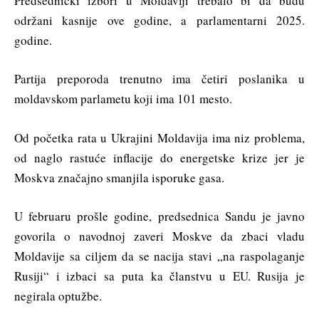
Predsednički izbori u Moldaviji trebalo bi da budu
održani kasnije ove godine, a parlamentarni 2025.
godine.
Partija preporoda trenutno ima četiri poslanika u
moldavskom parlametu koji ima 101 mesto.
Od početka rata u Ukrajini Moldavija ima niz problema,
od naglo rastuće inflacije do energetske krize jer je
Moskva značajno smanjila isporuke gasa.
U februaru prošle godine, predsednica Sandu je javno
govorila o navodnoj zaveri Moskve da zbaci vladu
Moldavije sa ciljem da se nacija stavi „na raspolaganje
Rusiji“ i izbaci sa puta ka članstvu u EU. Rusija je
negirala optužbe.