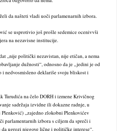
užioca odgovorio da nema.
želi da našteti vladi uoči parlamenarnih izbora.
ć se usprotivio još prošle sedemice ocenivvši
jera na nezavisne institucije.
t „nije politički nezavistan, nije etičan, a nema
obavljanje dužnosti“, odnosno da je „jedini je od
o i nedvosmisleno deklariše svoju bliskost i
zak Turudića na čelo DORH i izmene Krivičnog
vanje sadržaja izvidne ili dokazne radnje, u
 Plenković) „zajedno zlokobni Plenkovićev
či parlamentarnih izbora s ciljem da spreči i
da ugrozi njegove lične i političke interese“.