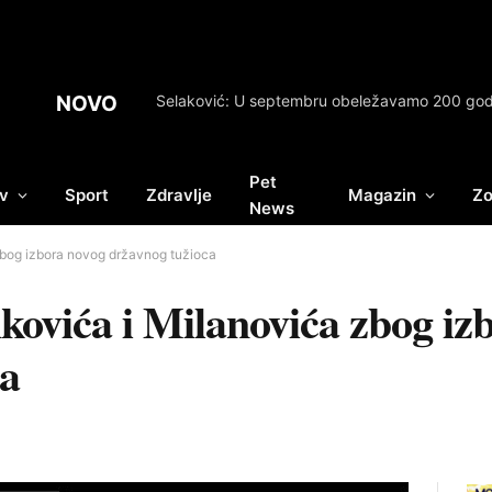
NOVO
Pet
v
Sport
Zdravlje
Magazin
Zo
News
zbog izbora novog državnog tužioca
kovića i Milanovića zbog iz
ca