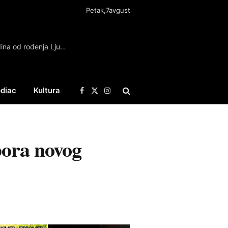
Petak,7avgust
Selaković: U septembru obeležavamo 200 godina od rođenja Ljubomira Nenadovića
diac
Kultura
Facebook
X
Instagram
(Twitter)
bora novog