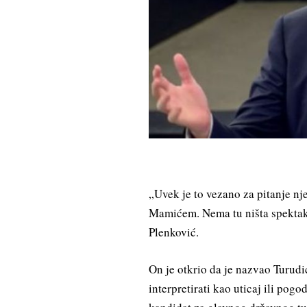
„Uvek je to vezano za pitanje n
Mamićem. Nema tu ništa spektaku
Plenković.
On je otkrio da je nazvao Turudić
interpretirati kao uticaj ili po