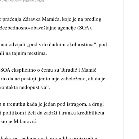
: Printscreen FoNet/Video
re praćenja Zdravka Mamića, koje je na predlog
 Bezbednosno-obaveštajne agencije (SOA).
stanci odvijali „pod vrlo čudnim okolnostima“, pod
vali na tajnim mestima.
 SOA eksplicitno o čemu su Turudić i Mamić
o da ne postoji, jer to nije zabeleženo, ali da je
 kontakta nedopustiva“.
 u trenutku kada je jedan pod istragom, a drugi
politikom i želi da zadrži i trunku kredibiliteta
sio je Milanović.
 kako se „jednog opskurnog lika proizvodi u