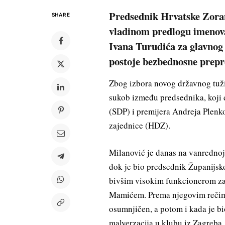
Predsednik Hrvatske Zoran
SHARE
vladinom predlogu imenova
Ivana Turudića za glavnog 
postoje bezbednosne prepr
Zbog izbora novog državnog tuži
sukob između predsednika, koji 
(SDP) i premijera Andreja Plenk
zajednice (HDZ).
Milanović je danas na vanrednoj 
dok je bio predsednik Županijsk
bivšim visokim funkcionerom z
Mamićem. Prema njegovim rečima,
osumnjičen, a potom i kada je bi
malverzacija u klubu iz Zagreba.