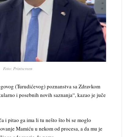
Foto: Printscreen
jegovog (Turudićevog) poznanstva sa Zdravkom
larno i posebnih novih saznanja“, kazao je juče
a i pitao ga ima li tu nešto što bi se moglo
godovanje Mamiću u nekom od procesa, a da mu je