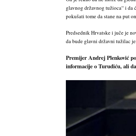
glavnog državnog tužioca“ i da ć
pokušati tome da stane na put on
Predsednik Hrvatske i juče je n
da bude glavni državni tužilac j
Premijer Andrej Plenković po
informacije o Turudiću, ali da 