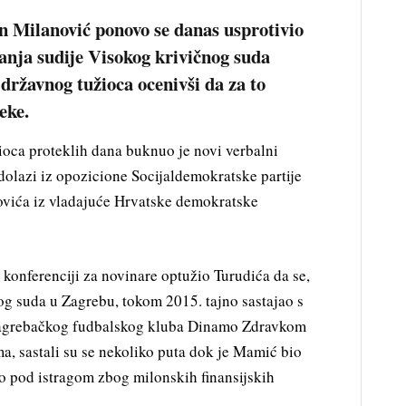
 Milanović ponovo se danas usprotivio
nja sudije Visokog krivičnog suda
državnog tužioca ocenivši da za to
eke.
oca proteklih dana buknuo je novi verbalni
dolazi iz opozicione Socijaldemokratske partije
ovića iz vladajuće Hrvatske demokratske
konferenciji za novinare optužio Turudića da se,
og suda u Zagrebu, tokom 2015. tajno sastajao s
agrebačkog fudbalskog kluba Dinamo Zdravkom
 sastali su se nekoliko puta dok je Mamić bio
o pod istragom zbog milonskih finansijskih