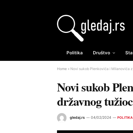
Politika
Društvo
Sta
Home
»
Novi sukob Plenkovića i Milanovića 
Novi sukob Plen
državnog tužio
gledaj.rs
04/02/2024
POLITIKA