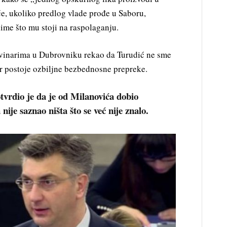
e, ukoliko predlog vlade prođe u Saboru,
ime što mu stoji na raspolaganju.
ovinarima u Dubrovniku rekao da Turudić ne sme
er postoje ozbiljne bezbednosne prepreke.
tvrdio je da je od Milanovića dobio
nije saznao ništa što se već nije znalo.