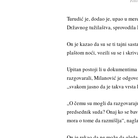
Foto
Turudić je, dodao je, upao u me
Državnog tužilaštva, sprovodila
On je kazao da su se ti tajni sa
plaštom noći, vozili su se i skri
Upitan postoji li u dokumentima
razgovarali, Milanović je odgovori
„svakom jasno da je takva vrsta
„O čemu su mogli da razgovaraju
predsednik suda? Onaj ko se bavi 
mora o tome da razmišlja“, nagla
On je rekao da ne može da gleda