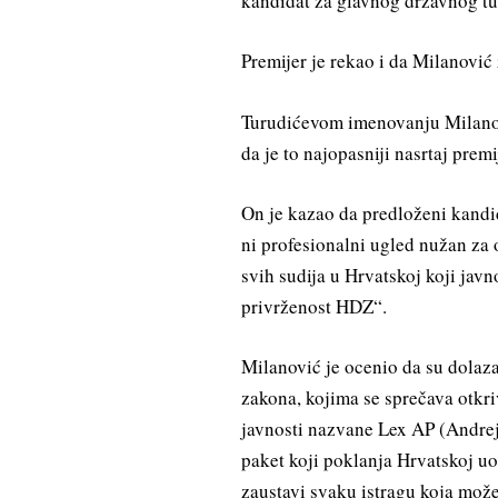
kandidat za glavnog državnog t
Premijer je rekao i da Milanović 
Turudićevom imenovanju Milanovi
da je to najopasniji nasrtaj premi
On je kazao da predloženi kandida
ni profesionalni ugled nužan za 
svih sudija u Hrvatskoj koji javn
privrženost HDZ“.
Milanović je ocenio da su dola
zakona, kojima se sprečava otkri
javnosti nazvane Lex AP (Andrej
paket koji poklanja Hrvatskoj uo
zaustavi svaku istragu koja može 