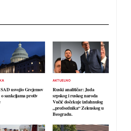
IKA
AKTUELNO
 SAD usvojio Grejemov
Ruski analitičar: Juda
 o sankcijama protiv
srpskog i ruskog naroda
e
Vučić dočekuje izdahnulog
„predsednika“ Zelenskog u
Beogradu.