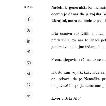
Načelnik generalštaba nemač
SHARE
ocenio je danas da je vojska, 
Ukrajini, mora da bude „sposob
„Na osnovu različitih analiza
predstavlja, za nas to znači 
general za nedeljno izdanje list 
Prema njegovim rečima, to ne znači
„Pošto sam vojnik, kažem da za 
on, rekavši da je Nemačka pr
mogućnošću spolja nametnutog r
Izvor :
Beta-AFP