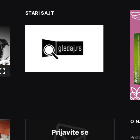
STARI SAJT
O 
Prijavite se
Porta