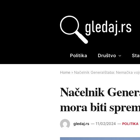
Politika
Društvo
Sta
Home
»
Načelnik Generalštaba: Nemačka vojsk
Načelnik Gener
mora biti sprem
gledaj.rs
11/02/2024
POLITIKA