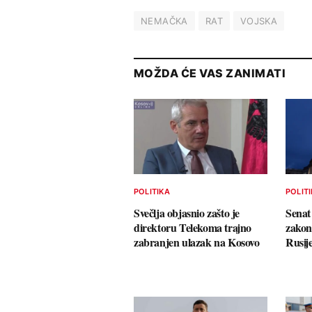
NEMAČKA
RAT
VOJSKA
MOŽDA ĆE VAS ZANIMATI
POLITIKA
POLIT
Svečlja objasnio zašto je
Senat
direktoru Telekoma trajno
zakon
zabranjen ulazak na Kosovo
Rusij