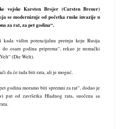
ke vojske Karsten Brojer (Carsten Breuer)
koja se modernizuje od početka ruske invazije u
na za rat, za pet godina“.
 i kada vidim potencijalnu pretnju koju Rusija
pet do osam godina priprema“, rekao je nemački
„Velt“ (Die Welt).
 da će tada biti rata, ali je moguć.
pet godina moramo biti spremni za rat“, dodao je
vi put od završetka Hladnog rata, suočena sa
ata.