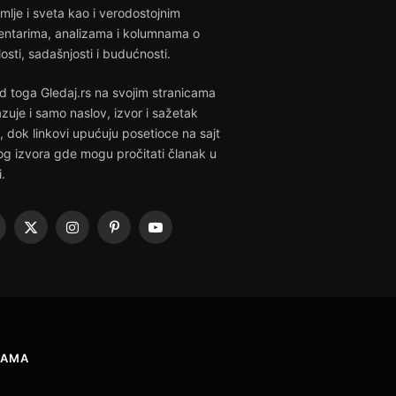
emlje i sveta kao i verodostojnim
ntarima, analizama i kolumnama o
losti, sadašnjosti i budućnosti.
d toga Gledaj.rs na svojim stranicama
azuje i samo naslov, izvor i sažetak
i, dok linkovi upućuju posetioce na sajt
g izvora gde mogu pročitati članak u
i.
acebook
X
Instagram
Pinterest
YouTube
(Twitter)
NAMA