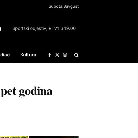
Subota,8avgust
O
Sportski objektiv, RTV1 u 19.00
diac
Kultura
Facebook
X
Instagram
(Twitter)
pet godina