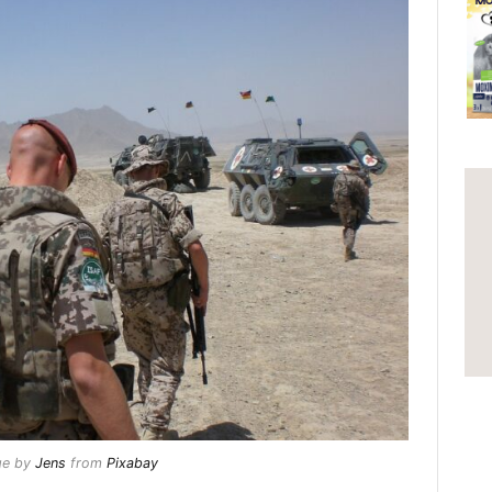
ge by
Jens
from
Pixabay