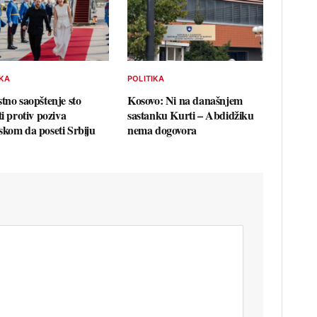
IKA
POLITIKA
stno saopštenje sto
Kosovo: Ni na današnjem
ti protiv poziva
sastanku Kurti – Abdidžiku
skom da poseti Srbiju
nema dogovora