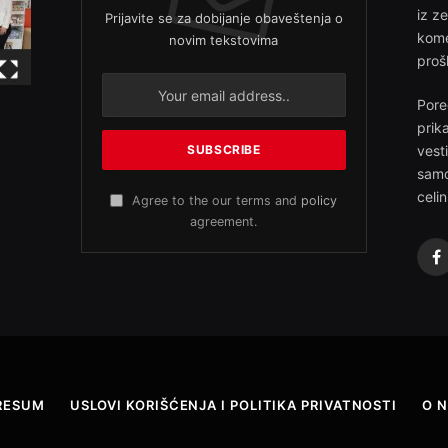
iz z
Prijavite se za dobijanje obaveštenja o
kome
novim tekstovima
proš
Pore
prik
vest
samo
celin
Agree to the our terms and
policy
agreement.
F
RESUM
USLOVI KORIŠĆENJA I POLITIKA PRIVATNOSTI
O 