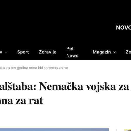
NOV
Pet
v
Sport
Zdravlje
Magazin
Zo
News
a za pet godina mora biti spremna za rat
alštaba: Nemačka vojska za 
na za rat