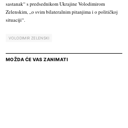
sastanak“ s predsednikom Ukrajine Volodimirom
Zelenskim, „o svim bilateralnim pitanjima i o političkoj
situaciji“.
VOLODIMIR ZELENSKI
MOŽDA ĆE VAS ZANIMATI