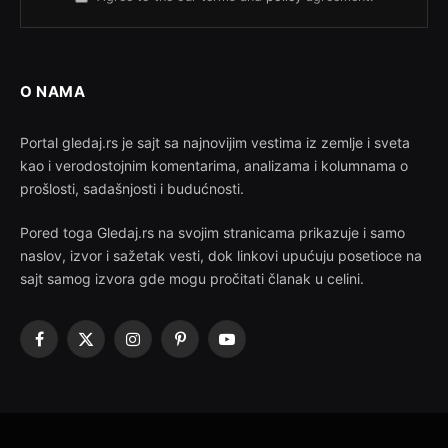
O NAMA
Portal gledaj.rs je sajt sa najnovijim vestima iz zemlje i sveta
kao i verodostojnim komentarima, analizama i kolumnama o
prošlosti, sadašnjosti i budućnosti.
Pored toga Gledaj.rs na svojim stranicama prikazuje i samo
naslov, izvor i sažetak vesti, dok linkovi upućuju posetioce na
sajt samog izvora gde mogu pročitati članak u celini.
Facebook
X
Instagram
Pinterest
YouTube
(Twitter)