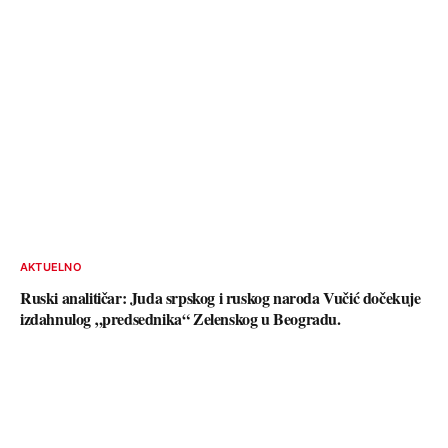
AKTUELNO
Ruski analitičar: Juda srpskog i ruskog naroda Vučić dočekuje
izdahnulog „predsednika“ Zelenskog u Beogradu.