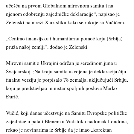
učešću na prvom Globalnom mirovnom samitu i na
njenom odobrenju zajedničke deklaracije“, napisao je
Zelenski na mreži X uz sliku kako se rukuje sa Vučićem.
„Cenimo finansijsku i humanitarnu pomoć koju (Srbija)
pruža našoj zemlji“, dodao je Zelenski.
Mirovni samit o Ukrajini održan je seredinom juna u
Švajcarskoj. ;Na kraju samita usvojena je deklaracija čiju
finalnu verziju je potpisalo 78 zemalja, uključujući Srbiju,
koju je predstavljao ministar spoljnih poslova Marko
Đurić.
Vučić, koji danas učestvuje na Samitu Evropske političke
zajednice u palati Blenem u Vudstoku nadomak Londona,
rekao je novinarima iz Srbije da je imao „korektan