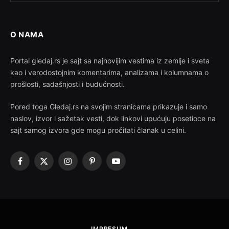
O NAMA
Portal gledaj.rs je sajt sa najnovijim vestima iz zemlje i sveta
kao i verodostojnim komentarima, analizama i kolumnama o
prošlosti, sadašnjosti i budućnosti.
Pored toga Gledaj.rs na svojim stranicama prikazuje i samo
naslov, izvor i sažetak vesti, dok linkovi upućuju posetioce na
sajt samog izvora gde mogu pročitati članak u celini.
Facebook
X
Instagram
Pinterest
YouTube
(Twitter)
IMPRESUM