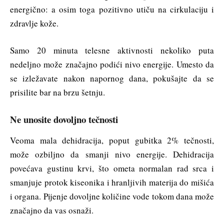
energično: a osim toga pozitivno utiču na cirkulaciju i
zdravlje kože.
Samo 20 minuta telesne aktivnosti nekoliko puta
nedeljno može značajno podići nivo energije. Umesto da
se izležavate nakon napornog dana, pokušajte da se
prisilite bar na brzu šetnju.
Ne unosite dovoljno tečnosti
Veoma mala dehidracija, poput gubitka 2% tečnosti,
može ozbiljno da smanji nivo energije. Dehidracija
povećava gustinu krvi, što ometa normalan rad srca i
smanjuje protok kiseonika i hranljivih materija do mišića
i organa. Pijenje dovoljne količine vode tokom dana može
značajno da vas osnaži.