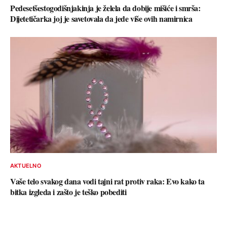
Pedesetšestogodišnjakinja je želela da dobije mišiće i smrša:
Dijetetičarka joj je savetovala da jede više ovih namirnica
AKTUELNO
Vaše telo svakog dana vodi tajni rat protiv raka: Evo kako ta
bitka izgleda i zašto je teško pobediti