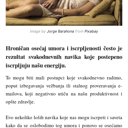
Image by
Jorge Barahona
from
Pixabay
Hroničan osećaj umora i iscrpljenosti često je
rezultat svakodnevnih navika koje postepeno
iscrpljuju našu energiju.
To mogu biti mali postupci koje svakodnevno radimo,
poput izbegavanja vežbanja ili stalnog proveravanja e-
mailova, koji negativno utiču na našu produktivnost i
opšte zdravlje.
Evo nekoliko loših navika koje nas mogu iscrpeti i saveta
kako da se oslobodimo tog umora i ponovo se osećamo