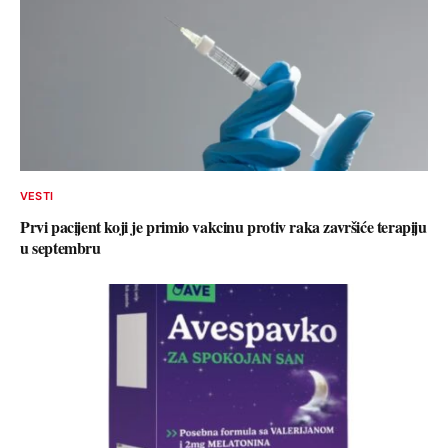
VESTI
Prvi pacijent koji je primio vakcinu protiv raka završiće terapiju
u septembru