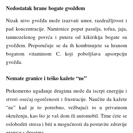
Nedostatak hrane bogate gvožđem
Nizak nivo gvožđa može izazvati umor, razdražljivost i
pad koncentracije. Namirnice poput pasulja, tofua, jaja,
tamnozelenog povrća i putera od kikirikija bogate su
gvožđem. Preporučuje se da ih kombinujete sa hranom
bogatom vitaminom C, koji poboljšava apsorpciju
gvožđa.
Nemate granice i teško kažete “ne”
Prekomerno ugađanje drugima može da iscrpi energiju i
stvori osećaj ogorčenosti i frustracije. Naučite da kažete
“ne” kad je to potrebno, vežbajući to u privatnom
okruženju, kao što je vaš dom ili automobil. Time ćete se
osloboditi stresa i biti u mogućnosti da postavite zdravije
granice s drugima.