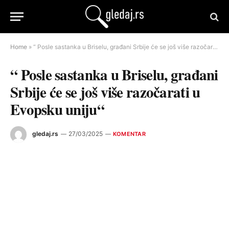
Home
»
“ Posle sastanka u Briselu, građani Srbije će se još više razočarati u Evopsku uniju“
“ Posle sastanka u Briselu, građani
Srbije će se još više razočarati u
Evopsku uniju“
gledaj.rs
27/03/2025
KOMENTAR