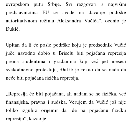
evropskom putu Srbije. Svi razgovori s najvišim
predstavnicima EU se svode na davanje podrške
autoritativnom režimu Aleksandra Vučića“, ocenio je
Đukić.
Upitan da li će posle podrške koju je predsednik Vučić
juče navodno dobio u Briselu biti pojačana represija
prema studentima i građanima koji već pet meseci
svakodnevno protestuju, Đukić je rekao da se nada da
neće biti pojačana fizička represija.
„Represija će biti pojačana, ali nadam se ne fizička, već
finansijska, pravna i sudska. Verujem da Vučić još nije
toliko izgubio orijentir da ide na pojačanu fizičku
represiju“, kazao je.