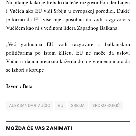
Na pitanje kako je trebalo da teče razgovor Fon der Lajen
i Vučića ako EU vidi Srbiju u evropskoj porodici, Đukić
je kazao da EU više nije sposobna da vodi razgovore s
Vučićem kao ni s većinom lidera Zapadnog Balkana.
„Već godinama EU vodi razgovore s balkanskim
političarima po istom klišeu. EU ne može da uslovi
Vučića i da mu precizno kaže da do tog vremena mora da
se izbori s korupc
Izvor :
Beta
ALEKSANDAR VUČIĆ
EU
SRBIJA
SRĆKO ĐUKIĆ
MOŽDA ĆE VAS ZANIMATI