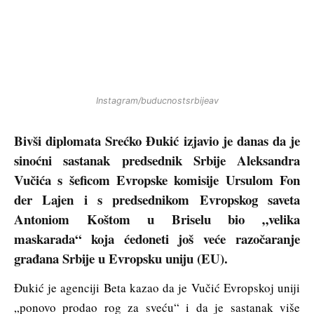
Instagram/buducnostsrbijeav
Bivši diplomata Srećko Đukić izjavio je danas da je
sinoćni sastanak predsednik Srbije Aleksandra
Vučića s šeficom Evropske komisije Ursulom Fon
der Lajen i s predsednikom Evropskog saveta
Antoniom Koštom u Briselu bio „velika
maskarada“ koja ćedoneti još veće razočaranje
građana Srbije u Evropsku uniju (EU).
Đukić je agenciji Beta kazao da je Vučić Evropskoj uniji
„ponovo prodao rog za sveću“ i da je sastanak više