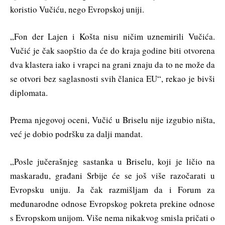
koristio Vučiću, nego Evropskoj uniji.
„Fon der Lajen i Košta nisu ničim uznemirili Vučića.
Vučić je čak saopštio da će do kraja godine biti otvorena
dva klastera iako i vrapci na grani znaju da to ne može da
se otvori bez saglasnosti svih članica EU“, rekao je bivši
diplomata.
Prema njegovoj oceni, Vučić u Briselu nije izgubio ništa,
već je dobio podršku za dalji mandat.
„Posle jučerašnjeg sastanka u Briselu, koji je ličio na
maskaradu, građani Srbije će se još više razočarati u
Evropsku uniju. Ja čak razmišljam da i Forum za
međunarodne odnose Evropskog pokreta prekine odnose
s Evropskom unijom. Više nema nikakvog smisla pričati o