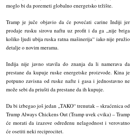
moglo bi da poremeti globalno energetsko tržište.
Tramp je juče objavio da će povećati carine Indiji jer
prodaje rusku sirovu naftu uz profit i da ga „nije briga
koliko ljudi ubija ruska ratna mašinerija“ iako nije pružio
detalje o novim merama.
Indija nije javno stavila do znanja da li namerava da
prestane da kupuje ruske energetske proizvode. Kina je
potpuno zavisna od ruske nafte i gasa i jednostavno ne
može sebi da priušti da prestane da ih kupuje.
Da bi izbegao još jedan „TAKO“ trenutak – skraćenica od
Trump Always Chickens Out (Tramp uvek cvika) – Tramp
će morati da izazove određenu nelagodnost i verovatno
će osetiti neki reciprocitet.