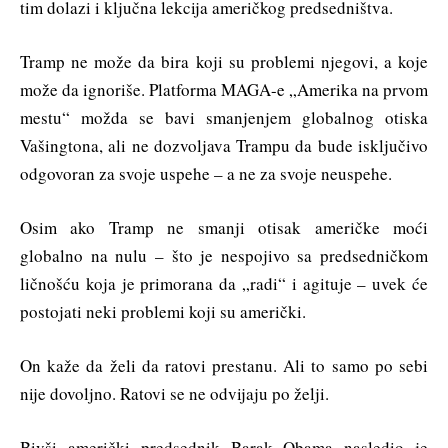
tim dolazi i ključna lekcija američkog predsedništva.
Tramp ne može da bira koji su problemi njegovi, a koje
može da ignoriše. Platforma MAGA-e „Amerika na prvom
mestu“ možda se bavi smanjenjem globalnog otiska
Vašingtona, ali ne dozvoljava Trampu da bude isključivo
odgovoran za svoje uspehe – a ne za svoje neuspehe.
Osim ako Tramp ne smanji otisak američke moći
globalno na nulu – što je nespojivo sa predsedničkom
ličnošću koja je primorana da „radi“ i agituje – uvek će
postojati neki problemi koji su američki.
On kaže da želi da ratovi prestanu. Ali to samo po sebi
nije dovoljno. Ratovi se ne odvijaju po želji.
Bivši američki predsednik Barak Obama nasledio je