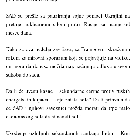
SAD su prešle sa pauziranja vojne pomoći Ukrajini na
pretnje nuklearnom silom protiv Rusije za manje od
mesec dana.
Kako se ova nedelja završava, sa Trampovim skraćenim
rokom za mirovni sporazum koji se pojavljuje na vidiku,
on mora da donese možda najznačajniju odluku u ovom
sukobu do sada.
Da li će uvesti kazne – sekundarne carine protiv ruskih
energetskih kupaca – koje zaista bole? Da li prihvata da
će SAD i njihovi saveznici možda morati da trpe malo
ekonomskog bola da bi naneli bol?
Uvođenje ozbiljnih sekundarnih sankcija Indiji i Kini