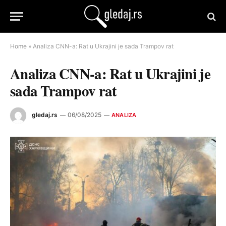
Home
»
Analiza CNN-a: Rat u Ukrajini je sada Trampov rat
Analiza CNN-a: Rat u Ukrajini je
sada Trampov rat
gledaj.rs
06/08/2025
ANALIZA