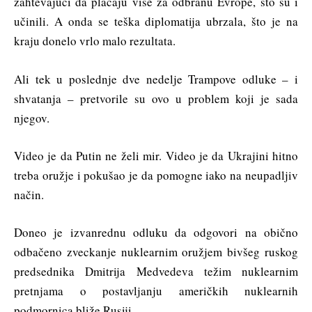
zahtevajući da plaćaju više za odbranu Evrope, što su i
učinili. A onda se teška diplomatija ubrzala, što je na
kraju donelo vrlo malo rezultata.
Ali tek u poslednje dve nedelje Trampove odluke – i
shvatanja – pretvorile su ovo u problem koji je sada
njegov.
Video je da Putin ne želi mir. Video je da Ukrajini hitno
treba oružje i pokušao je da pomogne iako na neupadljiv
način.
Doneo je izvanrednu odluku da odgovori na obično
odbačeno zveckanje nuklearnim oružjem bivšeg ruskog
predsednika Dmitrija Medvedeva težim nuklearnim
pretnjama o postavljanju američkih nuklearnih
podmornica bliže Rusiji.