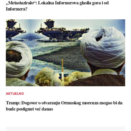
„Metastaziralo“: Lokalna Informerova glasila gora i od
Informera?
AKTUELNO
Tramp: Dogovor o otvaranju Ormuskog moreuza mogao bi da
bude postignut već danas