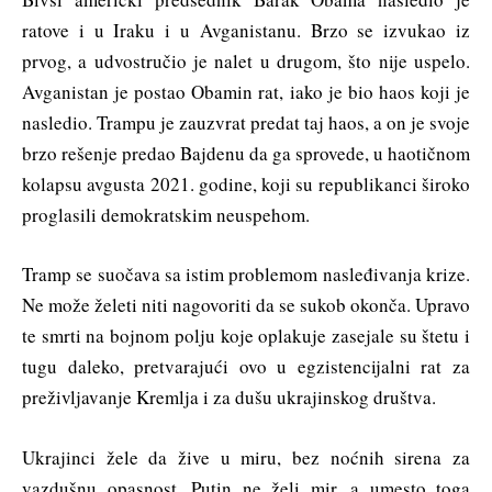
ratove i u Iraku i u Avganistanu. Brzo se izvukao iz
prvog, a udvostručio je nalet u drugom, što nije uspelo.
Avganistan je postao Obamin rat, iako je bio haos koji je
nasledio. Trampu je zauzvrat predat taj haos, a on je svoje
brzo rešenje predao Bajdenu da ga sprovede, u haotičnom
kolapsu avgusta 2021. godine, koji su republikanci široko
proglasili demokratskim neuspehom.
Tramp se suočava sa istim problemom nasleđivanja krize.
Ne može želeti niti nagovoriti da se sukob okonča. Upravo
te smrti na bojnom polju koje oplakuje zasejale su štetu i
tugu daleko, pretvarajući ovo u egzistencijalni rat za
preživljavanje Kremlja i za dušu ukrajinskog društva.
Ukrajinci žele da žive u miru, bez noćnih sirena za
vazdušnu opasnost. Putin ne želi mir, a umesto toga