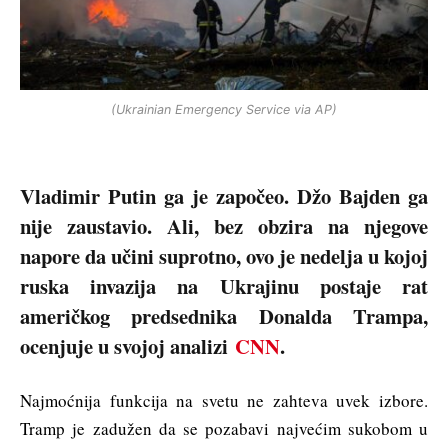
(Ukrainian Emergency Service via AP)
Vladimir Putin ga je započeo. Džo Bajden ga
nije zaustavio. Ali, bez obzira na njegove
napore da učini suprotno, ovo je nedelja u kojoj
ruska invazija na Ukrajinu postaje rat
američkog predsednika Donalda Trampa,
ocenjuje u svojoj analizi
CNN
.
Najmoćnija funkcija na svetu ne zahteva uvek izbore.
Tramp je zadužen da se pozabavi najvećim sukobom u