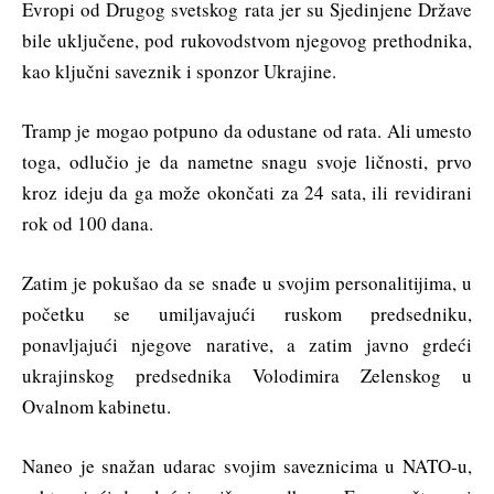
Evropi od Drugog svetskog rata jer su Sjedinjene Države
bile uključene, pod rukovodstvom njegovog prethodnika,
kao ključni saveznik i sponzor Ukrajine.
Tramp je mogao potpuno da odustane od rata. Ali umesto
toga, odlučio je da nametne snagu svoje ličnosti, prvo
kroz ideju da ga može okončati za 24 sata, ili revidirani
rok od 100 dana.
Zatim je pokušao da se snađe u svojim personalitijima, u
početku se umiljavajući ruskom predsedniku,
ponavljajući njegove narative, a zatim javno grdeći
ukrajinskog predsednika Volodimira Zelenskog u
Ovalnom kabinetu.
Naneo je snažan udarac svojim saveznicima u NATO-u,