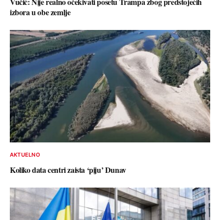
Vučić: Nije realno očekivati posetu Trampa zbog predstojećih
izbora u obe zemlje
AKTUELNO
Koliko data centri zaista ‘piju’ Dunav