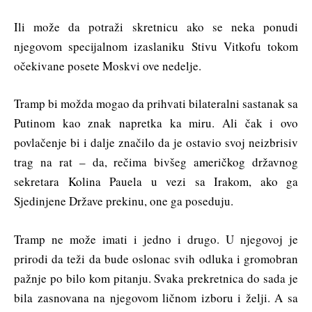
Ili može da potraži skretnicu ako se neka ponudi
njegovom specijalnom izaslaniku Stivu Vitkofu tokom
očekivane posete Moskvi ove nedelje.
Tramp bi možda mogao da prihvati bilateralni sastanak sa
Putinom kao znak napretka ka miru. Ali čak i ovo
povlačenje bi i dalje značilo da je ostavio svoj neizbrisiv
trag na rat – da, rečima bivšeg američkog državnog
sekretara Kolina Pauela u vezi sa Irakom, ako ga
Sjedinjene Države prekinu, one ga poseduju.
Tramp ne može imati i jedno i drugo. U njegovoj je
prirodi da teži da bude oslonac svih odluka i gromobran
pažnje po bilo kom pitanju. Svaka prekretnica do sada je
bila zasnovana na njegovom ličnom izboru i želji. A sa