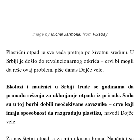
Image by
Michal Jarmoluk
from
Pixabay
Plastični otpad je sve veća pretnja po životnu sredinu. U
Srbiji je došlo do revolucionarnog otkrića – crvi bi mogli
da reše ovaj problem, piše danas Dojče vele.
Ekolozi i naučnici u Srbiji trude se godinama da
pronađu rešenja za uklanjanje otpada iz prirode. Sada
su u toj borbi dobili neočekivane saveznike – crve koji
imaju sposobnost da razgrađuju plastiku,
navodi Dojče
vele.
Za nas štetni otpad, a za njih ukusna hrana. Naučnici sa