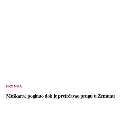
HRONIKA
Muškarac poginuo dok je pretrčavao prugu u Zemunu