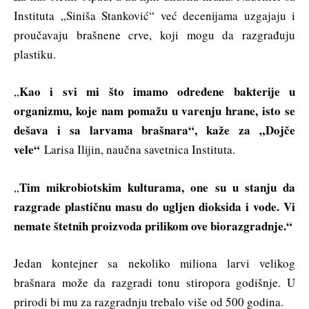
Instituta „Siniša Stanković“ već decenijama uzgajaju i
proučavaju brašnene crve, koji mogu da razgrađuju
plastiku.
Kao i svi mi što imamo određene bakterije u
„
organizmu, koje nam pomažu u varenju hrane, isto se
dešava i sa larvama brašnara“, kaže za „Dojče
vele“
Larisa Ilijin, naučna savetnica Instituta.
Tim mikrobiotskim kulturama, one su u stanju da
„
razgrade plastičnu masu do ugljen dioksida i vode. Vi
nemate štetnih proizvoda prilikom ove biorazgradnje.“
Jedan kontejner sa nekoliko miliona larvi velikog
brašnara može da razgradi tonu stiropora godišnje. U
prirodi bi mu za razgradnju trebalo više od 500 godina.