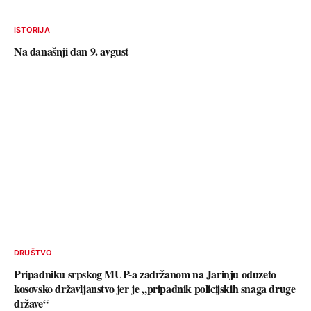
ISTORIJA
Na današnji dan 9. avgust
DRUŠTVO
Pripadniku srpskog MUP-a zadržanom na Jarinju oduzeto
kosovsko državljanstvo jer je „pripadnik policijskih snaga druge
države“