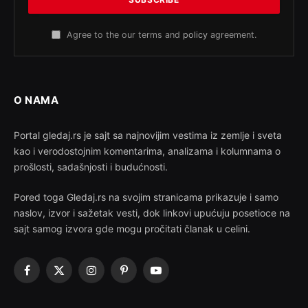
Agree to the our terms and
policy
agreement.
O NAMA
Portal gledaj.rs je sajt sa najnovijim vestima iz zemlje i sveta
kao i verodostojnim komentarima, analizama i kolumnama o
prošlosti, sadašnjosti i budućnosti.
Pored toga Gledaj.rs na svojim stranicama prikazuje i samo
naslov, izvor i sažetak vesti, dok linkovi upućuju posetioce na
sajt samog izvora gde mogu pročitati članak u celini.
Facebook
X
Instagram
Pinterest
YouTube
(Twitter)