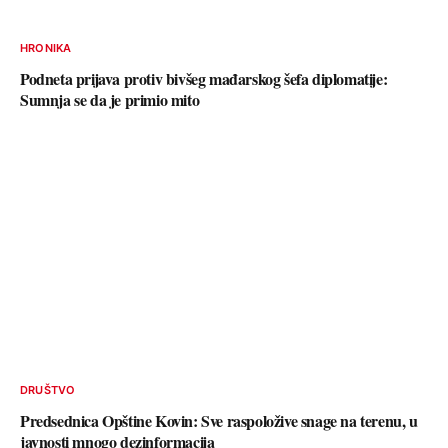
HRONIKA
Podneta prijava protiv bivšeg mađarskog šefa diplomatije:
Sumnja se da je primio mito
DRUŠTVO
Predsednica Opštine Kovin: Sve raspoložive snage na terenu, u
javnosti mnogo dezinformacija