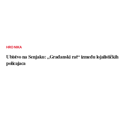
HRONIKA
Ubistvo na Senjaku: „Građanski rat“ između lojalističkih
policajaca