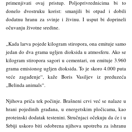
primenjivati ovaj pristup. Poljoprivrednicima bi to
donelo dvostruku korist: smanjili bi otpad i dobili
dodatnu hranu za svinje i živinu. I usput bi doprineli
očuvanju životne sredine.
„Kada larva pojede kilogram stiropora, ona emituje samo
jedan do dva grama ugljen dioksida u atmosferu. Ako se
kilogram stiropora sagori u cementari, on emituje 3.960
grama emisionog ugljen dioksida. To je skoro 4.000 puta
veće zagađenje“, kaže Boris Vasiljev iz preduzeća
„Belinda animals“.
Njihova priča tek počinje. Brašneni crvi već se nalaze u
hrani pojedinih građana, u energetskim pločicama, kao
proteinski dodatak testenini. Stručnjaci očekuju da će i u
Srbiji uskoro biti odobrena njihova upotreba za ishranu