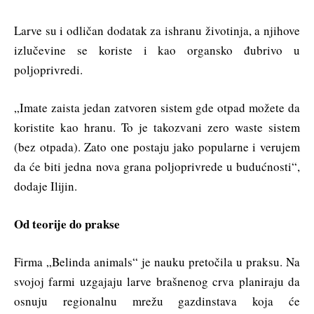
Larve su i odličan dodatak za ishranu životinja, a njihove
izlučevine se koriste i kao organsko đubrivo u
poljoprivredi.
„Imate zaista jedan zatvoren sistem gde otpad možete da
koristite kao hranu. To je takozvani zero waste sistem
(bez otpada). Zato one postaju jako popularne i verujem
da će biti jedna nova grana poljoprivrede u budućnosti“,
dodaje Ilijin.
Od teorije do prakse
Firma „Belinda animals“ je nauku pretočila u praksu. Na
svojoj farmi uzgajaju larve brašnenog crva planiraju da
osnuju regionalnu mrežu gazdinstava koja će