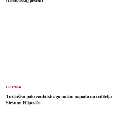
Deliblatskoj peščari
HRONIKA
Tužilaštvo pokrenulo istragu nakon napada na reditelja
Stevana Filipovića