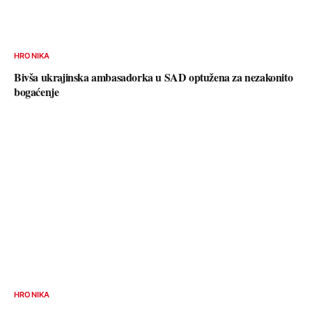
HRONIKA
Bivša ukrajinska ambasadorka u SAD optužena za nezakonito
bogaćenje
HRONIKA