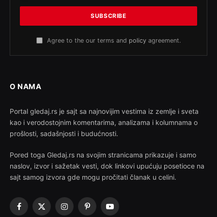
Agree to the our terms and
policy
agreement.
O NAMA
Portal gledaj.rs je sajt sa najnovijim vestima iz zemlje i sveta
kao i verodostojnim komentarima, analizama i kolumnama o
prošlosti, sadašnjosti i budućnosti.
Pored toga Gledaj.rs na svojim stranicama prikazuje i samo
naslov, izvor i sažetak vesti, dok linkovi upućuju posetioce na
sajt samog izvora gde mogu pročitati članak u celini.
Facebook
X
Instagram
Pinterest
YouTube