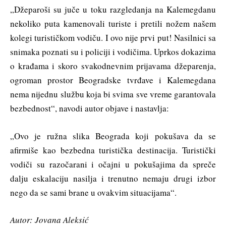
„Džeparoši su juče u toku razgledanja na Kalemegdanu
nekoliko puta kamenovali turiste i pretili nožem našem
kolegi turističkom vodiču. I ovo nije prvi put! Nasilnici sa
snimaka poznati su i policiji i vodičima. Uprkos dokazima
o krađama i skoro svakodnevnim prijavama džeparenja,
ogroman prostor Beogradske tvrđave i Kalemegdana
nema nijednu službu koja bi svima sve vreme garantovala
bezbednost“, navodi autor objave i nastavlja:
„Ovo je ružna slika Beograda koji pokušava da se
afirmiše kao bezbedna turistička destinacija. Turistički
vodiči su razočarani i očajni u pokušajima da spreče
dalju eskalaciju nasilja i trenutno nemaju drugi izbor
nego da se sami brane u ovakvim situacijama“.
Autor: Jovana Aleksić