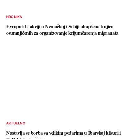
HRONIKA
Evropol: U akciji u Nemačkoj i Srbiji uhapšena trojica
osumnjičenih za organizovanje krijumčarenja migranata
AKTUELNO
Nastavlja se borba sa velikim požarima u Ibarskoj klisuri i