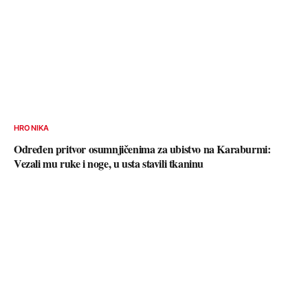
HRONIKA
Određen pritvor osumnjičenima za ubistvo na Karaburmi:
Vezali mu ruke i noge, u usta stavili tkaninu