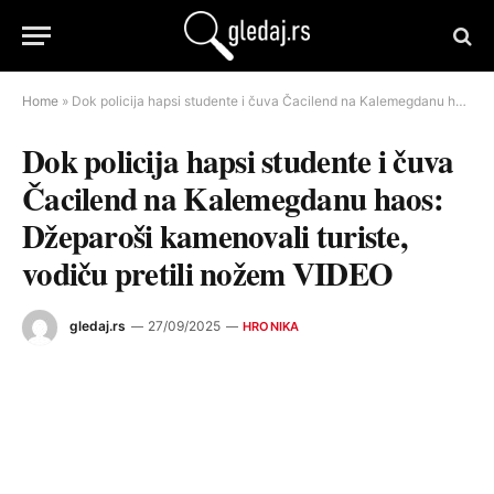
Home
»
Dok policija hapsi studente i čuva Čacilend na Kalemegdanu haos: Džeparoši kamenovali turiste, vodiču pretili nožem VIDEO
Dok policija hapsi studente i čuva
Čacilend na Kalemegdanu haos:
Džeparoši kamenovali turiste,
vodiču pretili nožem VIDEO
gledaj.rs
27/09/2025
HRONIKA