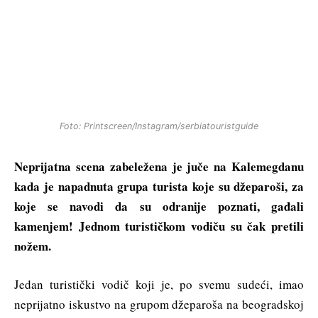
Foto: Printscreen/Instagram/serbiatouristguide
Neprijatna scena zabeležena je juče na Kalemegdanu
kada je napadnuta grupa turista koje su džeparoši, za
koje se navodi da su odranije poznati, gađali
kamenjem! Jednom turističkom vodiču su čak pretili
nožem.
Jedan turistički vodič koji je, po svemu sudeći, imao
neprijatno iskustvo na grupom džeparoša na beogradskoj