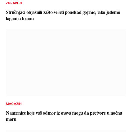
ZDRAVLJE
Stručnjaci objasnili zašto se leti ponekad gojimo, iako jedemo
laganiju hranu
MAGAZIN
Namirnice koje vaš odmor iz snova mogu da pretvore u noćnu
moru