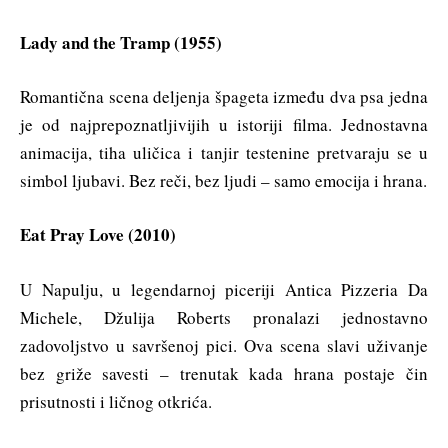
Lady and the Tramp (1955)
Romantična scena deljenja špageta između dva psa jedna
je od najprepoznatljivijih u istoriji filma. Jednostavna
animacija, tiha uličica i tanjir testenine pretvaraju se u
simbol ljubavi. Bez reči, bez ljudi – samo emocija i hrana.
Eat Pray Love (2010)
U Napulju, u legendarnoj piceriji Antica Pizzeria Da
Michele, Džulija Roberts pronalazi jednostavno
zadovoljstvo u savršenoj pici. Ova scena slavi uživanje
bez griže savesti – trenutak kada hrana postaje čin
prisutnosti i ličnog otkrića.