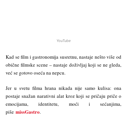
YouTube
Kad se film i gastronomija susretnu, nastaje nešto više od
obične filmske scene – nastaje doživljaj koji se ne gleda,
već se gotovo oseća na nepcu.
Jer u svetu filma hrana nikada nije samo kulisa: ona
postaje snažan narativni alat kroz koji se pričaju priče o
emocijama, identitetu, moći i sećanjima,
missGastro
piše
.