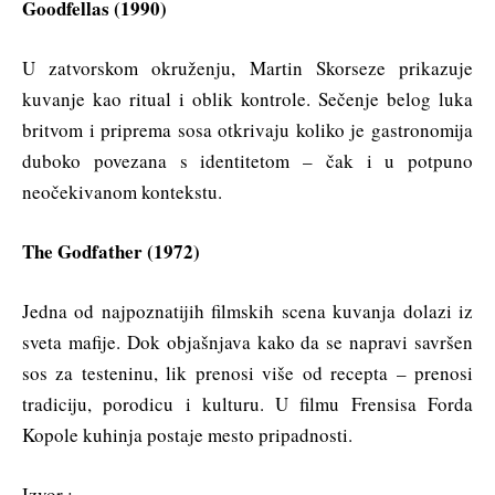
Goodfellas (1990)
U zatvorskom okruženju, Martin Skorseze prikazuje
kuvanje kao ritual i oblik kontrole. Sečenje belog luka
britvom i priprema sosa otkrivaju koliko je gastronomija
duboko povezana s identitetom – čak i u potpuno
neočekivanom kontekstu.
The Godfather (1972)
Jedna od najpoznatijih filmskih scena kuvanja dolazi iz
sveta mafije. Dok objašnjava kako da se napravi savršen
sos za testeninu, lik prenosi više od recepta – prenosi
tradiciju, porodicu i kulturu. U filmu Frensisa Forda
Kopole kuhinja postaje mesto pripadnosti.
Izvor :