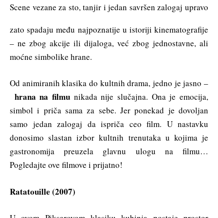
Scene vezane za sto, tanjir i jedan savršen zalogaj upravo
zato spadaju među najpoznatije u istoriji kinematografije
– ne zbog akcije ili dijaloga, već zbog jednostavne, ali
moćne simbolike hrane.
Od animiranih klasika do kultnih drama, jedno je jasno –
hrana na filmu
nikada nije slučajna. Ona je emocija,
simbol i priča sama za sebe. Jer ponekad je dovoljan
samo jedan zalogaj da ispriča ceo film. U nastavku
donosimo slastan izbor kultnih trenutaka u kojima je
gastronomija preuzela glavnu ulogu na filmu…
Pogledajte ove filmove i prijatno!
Ratatouille (2007)
U ovom Piksarovom klasiku kuhinja postaje prostor