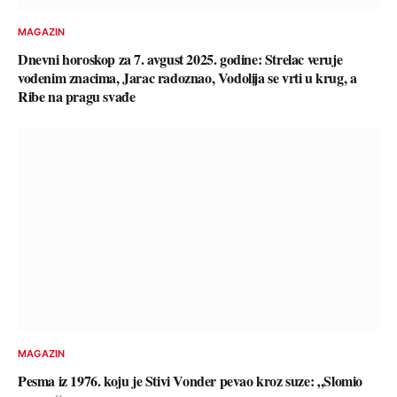
MAGAZIN
Dnevni horoskop za 7. avgust 2025. godine: Strelac veruje
vodenim znacima, Jarac radoznao, Vodolija se vrti u krug, a
Ribe na pragu svađe
MAGAZIN
Pesma iz 1976. koju je Stivi Vonder pevao kroz suze: „Slomio