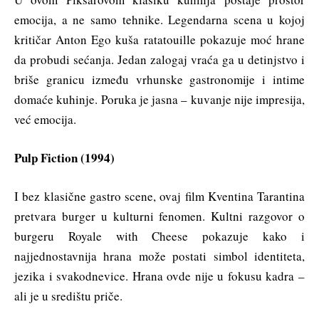
emocija, a ne samo tehnike. Legendarna scena u kojoj
kritičar Anton Ego kuša ratatouille pokazuje moć hrane
da probudi sećanja. Jedan zalogaj vraća ga u detinjstvo i
briše granicu između vrhunske gastronomije i intime
domaće kuhinje. Poruka je jasna – kuvanje nije impresija,
već emocija.
Pulp Fiction (1994)
I bez klasične gastro scene, ovaj film Kventina Tarantina
pretvara burger u kulturni fenomen. Kultni razgovor o
burgeru Royale with Cheese pokazuje kako i
najjednostavnija hrana može postati simbol identiteta,
jezika i svakodnevice. Hrana ovde nije u fokusu kadra –
ali je u središtu priče.