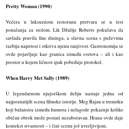
Pretty Woman (1990)
Večera u luksuznom restoranu pretvara se u test
ponašanja za stolom. Lik Džulije Roberts pokušava da
savlada pravila fine dininga, a slavna scena s puževima
razbija napetost i otkriva njenu ranjivost. Gastronomija se
ovde pojavljuje kao granica između svetova – ali i kao
prostor u kojem ličnost ipak pobeđuje protokol.
When Harry Met Sally (1989)
U legendarnom njujorškom deliju nastaje jedna od
najpoznatijih scena filmske istorije. Meg Rajan u trenutku
koji balansira između humora i nelagode pokazuje koliko
običan obrok može postati nezaboravan. Hrana ovde daje
kontekst stvarnosti – i čini scenu još uverljivijom.