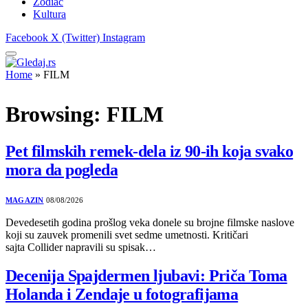
Zodiac
Kultura
Facebook
X (Twitter)
Instagram
Home
»
FILM
Browsing:
FILM
Pet filmskih remek-dela iz 90-ih koja svako
mora da pogleda
MAGAZIN
08/08/2026
Devedesetih godina prošlog veka donele su brojne filmske naslove
koji su zauvek promenili svet sedme umetnosti. Kritičari
sajta Collider napravili su spisak…
Decenija Spajdermen ljubavi: Priča Toma
Holanda i Zendaje u fotografijama