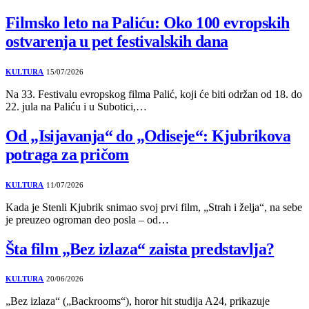
Filmsko leto na Paliću: Oko 100 evropskih
ostvarenja u pet festivalskih dana
KULTURA
15/07/2026
Na 33. Festivalu evropskog filma Palić, koji će biti održan od 18. do
22. jula na Paliću i u Subotici,…
Od „Isijavanja“ do „Odiseje“: Kjubrikova
potraga za pričom
KULTURA
11/07/2026
Kada je Stenli Kjubrik snimao svoj prvi film, „Strah i želja“, na sebe
je preuzeo ogroman deo posla – od…
Šta film „Bez izlaza“ zaista predstavlja?
KULTURA
20/06/2026
„Bez izlaza“ („Backrooms“), horor hit studija A24, prikazuje