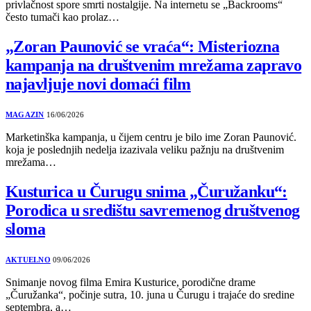
privlačnost spore smrti nostalgije. Na internetu se „Backrooms“
često tumači kao prolaz…
„Zoran Paunović se vraća“: Misteriozna
kampanja na društvenim mrežama zapravo
najavljuje novi domaći film
MAGAZIN
16/06/2026
Marketinška kampanja, u čijem centru je bilo ime Zoran Paunović.
koja je poslednjih nedelja izazivala veliku pažnju na društvenim
mrežama…
Kusturica u Čurugu snima „Čuružanku“:
Porodica u središtu savremenog društvenog
sloma
AKTUELNO
09/06/2026
Snimanje novog filma Emira Kusturice, porodične drame
„Čuružanka“, počinje sutra, 10. juna u Čurugu i trajaće do sredine
septembra, a…