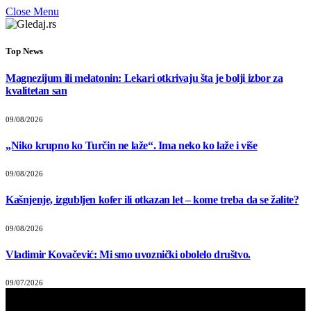
Close Menu
Top News
Magnezijum ili melatonin: Lekari otkrivaju šta je bolji izbor za
kvalitetan san
09/08/2026
„Niko krupno ko Turčin ne laže“. Ima neko ko laže i više
09/08/2026
Kašnjenje, izgubljen kofer ili otkazan let – kome treba da se žalite?
09/08/2026
Vladimir Kovačević: Mi smo uvoznički obolelo društvo.
09/07/2026
Прегледач
видео