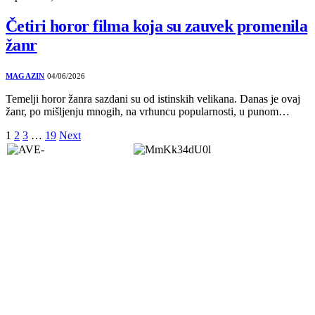
Četiri horor filma koja su zauvek promenila
žanr
MAGAZIN
04/06/2026
Temelji horor žanra sazdani su od istinskih velikana. Danas je ovaj
žanr, po mišljenju mnogih, na vrhuncu popularnosti, u punom…
1
2
3
…
19
Next