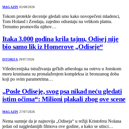
MAGAZIN
02/08/2026
Tokom protekle decenije gledali smo kako novopečeni mladenci,
Tom Holand i Zendaja, zajedno odrastaju na velikom platnu.
Trenutno promovišu njihov…
Itaka 3.000 godina krila tajnu, Odisej nije
bio samo lik iz Homerove „Odiseje“
ISTORIJA
28/07/2026
Višedecenijska istraživanja grčkih arheologa na ostrvu u Jonskom
moru krunisana su pronalaženjem kompleksa iz bronzanog doba
koji po svim parametrima…
„Posle Odiseje, svog psa nikad neću gledati
istim očima“: Milioni plakali zbog ove scene
MAGAZIN
27/07/2026
Nema sumnje da je najnovija „Odiseja“ u režiji Kristofera Nolana
jedan od najgledanijih filmova ove godine, a kako se utisci…