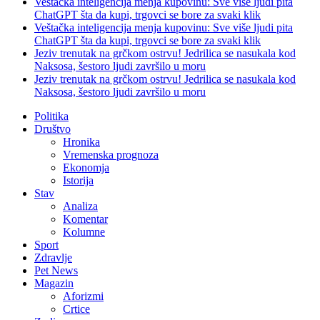
Veštačka inteligencija menja kupovinu: Sve više ljudi pita
ChatGPT šta da kupi, trgovci se bore za svaki klik
Veštačka inteligencija menja kupovinu: Sve više ljudi pita
ChatGPT šta da kupi, trgovci se bore za svaki klik
Jeziv trenutak na grčkom ostrvu! Jedrilica se nasukala kod
Naksosa, šestoro ljudi završilo u moru
Jeziv trenutak na grčkom ostrvu! Jedrilica se nasukala kod
Naksosa, šestoro ljudi završilo u moru
Politika
Društvo
Hronika
Vremenska prognoza
Ekonomja
Istorija
Stav
Analiza
Komentar
Kolumne
Sport
Zdravlje
Pet News
Magazin
Aforizmi
Crtice