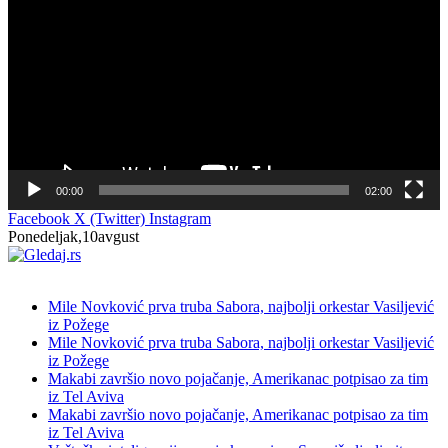
записа
00:00
02:00
Facebook
X (Twitter)
Instagram
Ponedeljak,10avgust
NOVO
Mile Novković prva truba Sabora, najbolji orkestar Vasiljević
iz Požege
Mile Novković prva truba Sabora, najbolji orkestar Vasiljević
iz Požege
Makabi završio novo pojačanje, Amerikanac potpisao za tim
iz Tel Aviva
Makabi završio novo pojačanje, Amerikanac potpisao za tim
iz Tel Aviva