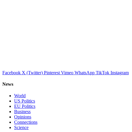
Facebook
X (Twitter)
Pinterest
Vimeo
WhatsApp
TikTok
Instagram
News
World
US Politics
EU Politics
Business
Opinions
Connections
Science