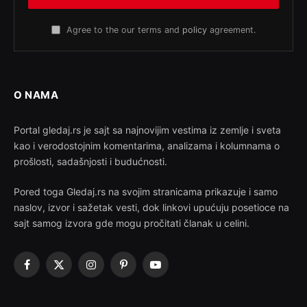
Agree to the our terms and
policy
agreement.
O NAMA
Portal gledaj.rs je sajt sa najnovijim vestima iz zemlje i sveta
kao i verodostojnim komentarima, analizama i kolumnama o
prošlosti, sadašnjosti i budućnosti.
Pored toga Gledaj.rs na svojim stranicama prikazuje i samo
naslov, izvor i sažetak vesti, dok linkovi upućuju posetioce na
sajt samog izvora gde mogu pročitati članak u celini.
Facebook
X
Instagram
Pinterest
YouTube
(Twitter)