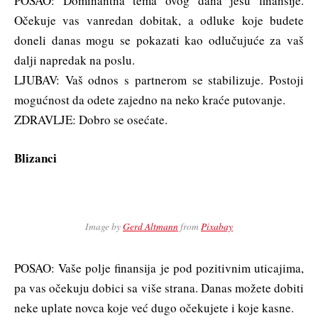
POSAO: Dominantna tema ovog dana jesu finansije.
Očekuje vas vanredan dobitak, a odluke koje budete
doneli danas mogu se pokazati kao odlučujuće za vaš
dalji napredak na poslu.
LJUBAV: Vaš odnos s partnerom se stabilizuje. Postoji
mogućnost da odete zajedno na neko kraće putovanje.
ZDRAVLJE: Dobro se osećate.
Blizanci
Image by
Gerd Altmann
from
Pixabay
POSAO: Vaše polje finansija je pod pozitivnim uticajima,
pa vas očekuju dobici sa više strana. Danas možete dobiti
neke uplate novca koje već dugo očekujete i koje kasne.