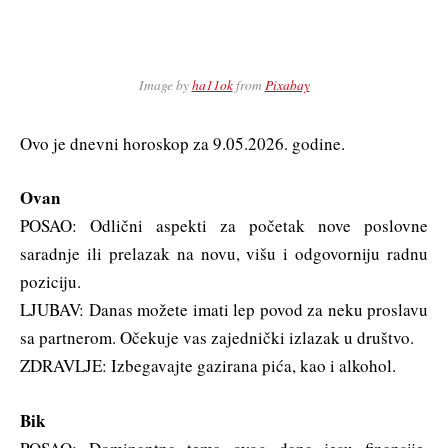
Image by
ha11ok
from
Pixabay
Ovo je dnevni horoskop za 9.05.2026. godine.
Ovan
POSAO: Odlični aspekti za početak nove poslovne
saradnje ili prelazak na novu, višu i odgovorniju radnu
poziciju.
LJUBAV: Danas možete imati lep povod za neku proslavu
sa partnerom. Očekuje vas zajednički izlazak u društvo.
ZDRAVLJE: Izbegavajte gazirana pića, kao i alkohol.
Bik