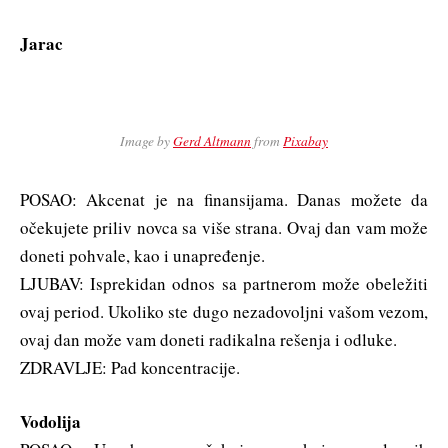
Jarac
Image by
Gerd Altmann
from
Pixabay
POSAO: Akcenat je na finansijama. Danas možete da
očekujete priliv novca sa više strana. Ovaj dan vam može
doneti pohvale, kao i unapređenje.
LJUBAV: Isprekidan odnos sa partnerom može obeležiti
ovaj period. Ukoliko ste dugo nezadovoljni vašom vezom,
ovaj dan može vam doneti radikalna rešenja i odluke.
ZDRAVLJE: Pad koncentracije.
Vodolija