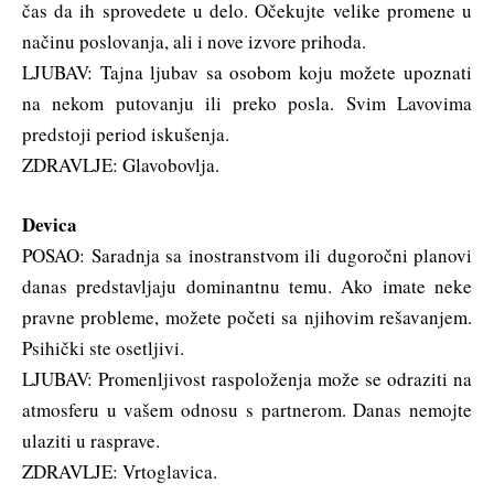
čas da ih sprovedete u delo. Očekujte velike promene u
načinu poslovanja, ali i nove izvore prihoda.
LJUBAV: Tajna ljubav sa osobom koju možete upoznati
na nekom putovanju ili preko posla. Svim Lavovima
predstoji period iskušenja.
ZDRAVLJE: Glavobovlja.
Devica
POSAO: Saradnja sa inostranstvom ili dugoročni planovi
danas predstavljaju dominantnu temu. Ako imate neke
pravne probleme, možete početi sa njihovim rešavanjem.
Psihički ste osetljivi.
LJUBAV: Promenljivost raspoloženja može se odraziti na
atmosferu u vašem odnosu s partnerom. Danas nemojte
ulaziti u rasprave.
ZDRAVLJE: Vrtoglavica.