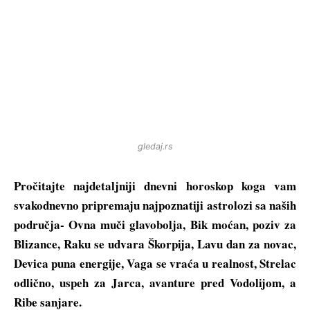
gledaj.rs
Pročitajte najdetaljniji dnevni horoskop koga vam
svakodnevno pripremaju najpoznatiji astrolozi sa naših
područja- Ovna muči glavobolja, Bik moćan, poziv za
Blizance, Raku se udvara Škorpija, Lavu dan za novac,
Devica puna energije, Vaga se vraća u realnost, Strelac
odlično, uspeh za Jarca, avanture pred Vodolijom, a
Ribe sanjare.