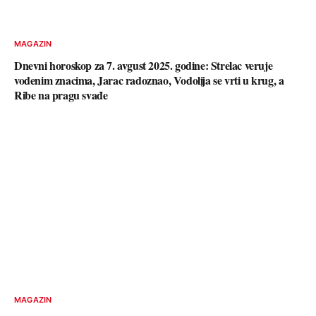
MAGAZIN
Dnevni horoskop za 7. avgust 2025. godine: Strelac veruje
vodenim znacima, Jarac radoznao, Vodolija se vrti u krug, a
Ribe na pragu svađe
MAGAZIN