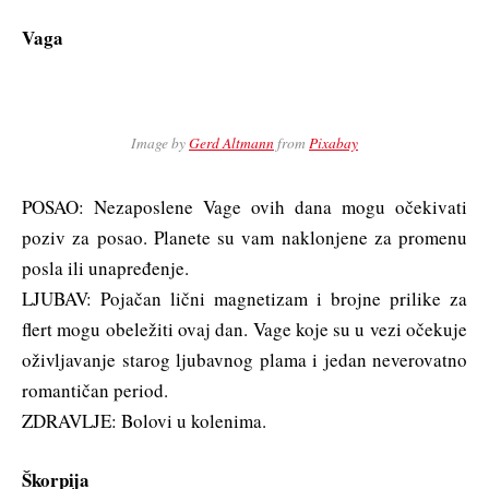
Vaga
Image by
Gerd Altmann
from
Pixabay
POSAO: Nezaposlene Vage ovih dana mogu očekivati
poziv za posao. Planete su vam naklonjene za promenu
posla ili unapređenje.
LJUBAV: Pojačan lični magnetizam i brojne prilike za
flert mogu obeležiti ovaj dan. Vage koje su u vezi očekuje
oživljavanje starog ljubavnog plama i jedan neverovatno
romantičan period.
ZDRAVLJE: Bolovi u kolenima.
Škorpija