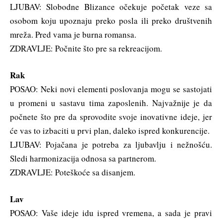
LJUBAV: Slobodne Blizance očekuje početak veze sa
osobom koju upoznaju preko posla ili preko društvenih
mreža. Pred vama je burna romansa.
ZDRAVLJE: Počnite što pre sa rekreacijom.
Rak
POSAO: Neki novi elementi poslovanja mogu se sastojati
u promeni u sastavu tima zaposlenih. Najvažnije je da
počnete što pre da sprovodite svoje inovativne ideje, jer
će vas to izbaciti u prvi plan, daleko ispred konkurencije.
LJUBAV: Pojačana je potreba za ljubavlju i nežnošću.
Sledi harmonizacija odnosa sa partnerom.
ZDRAVLJE: Poteškoće sa disanjem.
Lav
POSAO: Vaše ideje idu ispred vremena, a sada je pravi