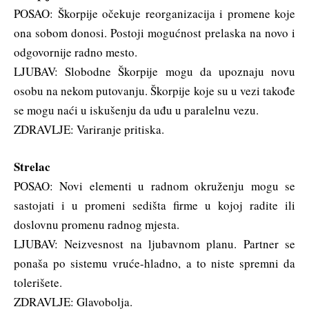
POSAO: Škorpije očekuje reorganizacija i promene koje
ona sobom donosi. Postoji mogućnost prelaska na novo i
odgovornije radno mesto.
LJUBAV: Slobodne Škorpije mogu da upoznaju novu
osobu na nekom putovanju. Škorpije koje su u vezi takođe
se mogu naći u iskušenju da uđu u paralelnu vezu.
ZDRAVLJE: Variranje pritiska.
Strelac
POSAO: Novi elementi u radnom okruženju mogu se
sastojati i u promeni sedišta firme u kojoj radite ili
doslovnu promenu radnog mjesta.
LJUBAV: Neizvesnost na ljubavnom planu. Partner se
ponaša po sistemu vruće-hladno, a to niste spremni da
tolerišete.
ZDRAVLJE: Glavobolja.