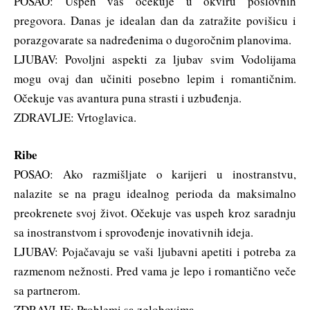
POSAO: Uspeh vas očekuje u okviru poslovnih
pregovora. Danas je idealan dan da zatražite povišicu i
porazgovarate sa nadređenima o dugoročnim planovima.
LJUBAV: Povoljni aspekti za ljubav svim Vodolijama
mogu ovaj dan učiniti posebno lepim i romantičnim.
Očekuje vas avantura puna strasti i uzbuđenja.
ZDRAVLJE: Vrtoglavica.
Ribe
POSAO: Ako razmišljate o karijeri u inostranstvu,
nalazite se na pragu idealnog perioda da maksimalno
preokrenete svoj život. Očekuje vas uspeh kroz saradnju
sa inostranstvom i sprovođenje inovativnih ideja.
LJUBAV: Pojačavaju se vaši ljubavni apetiti i potreba za
razmenom nežnosti. Pred vama je lepo i romantično veče
sa partnerom.
ZDRAVLJE: Problemi sa zglobovima.