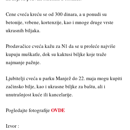
Cene cveća kreću se od 300 dinara, a u ponudi su
betonije, vrbene, kortenzije, kao i mnoge druge vrste
ukrasnih biljaka.
Prodavačice cveća kažu za N1 da se u proleće najviše
kupuju muškatle, dok su kaktusi biljke koje traže
najmanje pažnje.
Ljubitelji cveća u parku Manjež do 22. maja mogu kupiti
začinsko bilje, kao i ukrasne biljke za baštu, ali i
unutrašnjost kuće ili kancelarije.
OVDE
Pogledajte fotografije
Izvor :