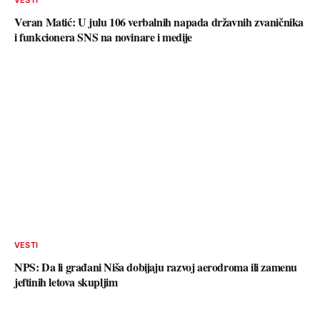
VESTI
Veran Matić: U julu 106 verbalnih napada državnih zvaničnika
i funkcionera SNS na novinare i medije
VESTI
NPS: Da li građani Niša dobijaju razvoj aerodroma ili zamenu
jeftinih letova skupljim