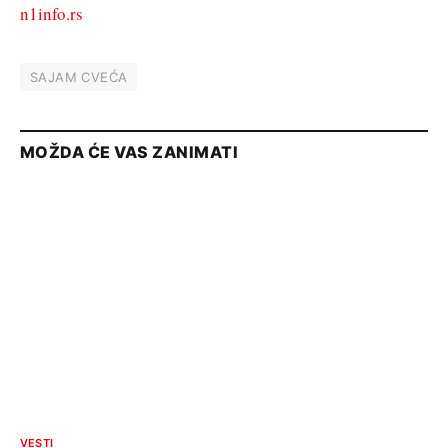
n1info.rs
SAJAM CVEĆA
MOŽDA ĆE VAS ZANIMATI
VESTI