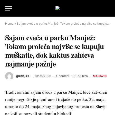
Home
»
Sajam cveća u parku Manjež: Tokom proleća najviše se kupuju muškatle, dok kaktus zahteva najmanje pažnje
Sajam cveća u parku Manjež:
Tokom proleća najviše se kupuju
muškatle, dok kaktus zahteva
najmanje pažnje
gledaj.rs
19/05/2026
Updated:
19/05/2026
MAGAZIN
Tradicionalni sajam cveća u parku Manjež biće zatvoren
ranije nego što je planirano i trajaće do petka, 22. maja,
umesto do 24. maja, zbog najavljenog protesta na Slaviji
na koji su pozvali studenti u blokadi.