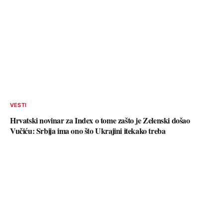
VESTI
Hrvatski novinar za Index o tome zašto je Zelenski došao
Vučiću: Srbija ima ono što Ukrajini itekako treba