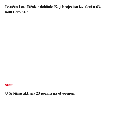
Izvučen Loto Džoker dobitak: Koji brojevi su izvučeni u 63.
kolu Loto 5+ ?
VESTI
U Srbiji su aktivna 23 požara na otvorenom