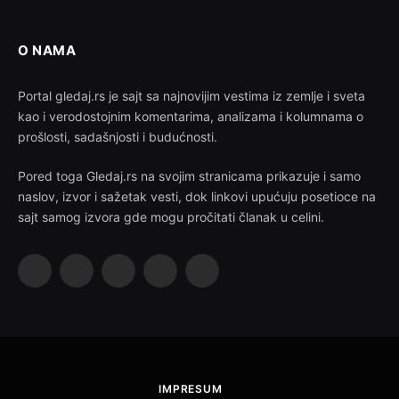
O NAMA
Portal gledaj.rs je sajt sa najnovijim vestima iz zemlje i sveta
kao i verodostojnim komentarima, analizama i kolumnama o
prošlosti, sadašnjosti i budućnosti.
Pored toga Gledaj.rs na svojim stranicama prikazuje i samo
naslov, izvor i sažetak vesti, dok linkovi upućuju posetioce na
sajt samog izvora gde mogu pročitati članak u celini.
Facebook
X
Instagram
Pinterest
YouTube
(Twitter)
IMPRESUM