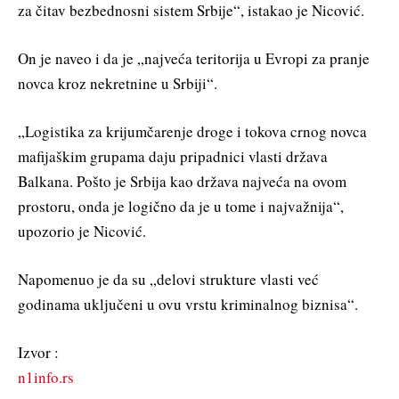
za čitav bezbednosni sistem Srbije“, istakao je Nicović.
On je naveo i da je „najveća teritorija u Evropi za pranje
novca kroz nekretnine u Srbiji“.
„Logistika za krijumčarenje droge i tokova crnog novca
mafijaškim grupama daju pripadnici vlasti država
Balkana. Pošto je Srbija kao država najveća na ovom
prostoru, onda je logično da je u tome i najvažnija“,
upozorio je Nicović.
Napomenuo je da su „delovi strukture vlasti već
godinama uključeni u ovu vrstu kriminalnog biznisa“.
Izvor :
n1info.rs