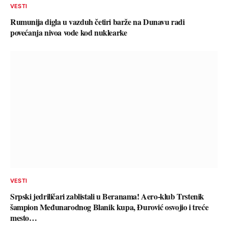
VESTI
Rumunija digla u vazduh četiri barže na Dunavu radi
povećanja nivoa vode kod nuklearke
VESTI
Srpski jedriličari zablistali u Beranama! Aero-klub Trstenik
šampion Međunarodnog Blanik kupa, Đurović osvojio i treće
mesto…