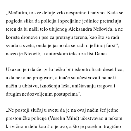
„Međutim, to sve deluje vrlo nespretno i naivno. Kada se
pogleda slika da policija i specijalne jedinice pretražuju
teren da bi našli telo ubijenog Aleksandra Nešovića, a ne
koriste droneve i pse za pretragu terena, kao što se radi
svuda u svetu, onda je jasno da se radi o jeftinoj farsi“,
naveo je Nicović, u autorskom teksu za list Danas.
Ukazao je i da će „vrlo teško biti iskontrolisati deset lica,
a da neko ne progovori, a inače su učestvovali na neki
način u ubistvu, iznošenju leša, uništavanju tragova i
drugim nedozvoljenim postupcima“.
„Ne postoji slučaj u svetu da je na ovaj način šef jedne
prestoničke policije (Veselin Milić) učestvovao u nekom
krivičnom delu kao što je ovo, a što je posebno tragično