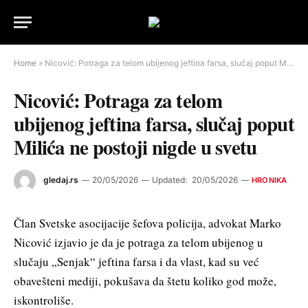
Home
»
Nicović: Potraga za telom ubijenog jeftina farsa, slučaj poput Milića ne postoji nigde u svetu
Nicović: Potraga za telom
ubijenog jeftina farsa, slučaj poput
Milića ne postoji nigde u svetu
gledaj.rs
20/05/2026
Updated:
20/05/2026
HRONIKA
Član Svetske asocijacije šefova policija, advokat Marko
Nicović izjavio je da je potraga za telom ubijenog u
slučaju „Senjak“ jeftina farsa i da vlast, kad su već
obavešteni mediji, pokušava da štetu koliko god može,
iskontroliše.