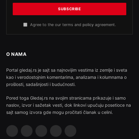
Agree to the our terms and
policy
agreement.
O NAMA
Portal gledaj.rs je sajt sa najnovijim vestima iz zemlje i sveta
kao i verodostojnim komentarima, analizama i kolumnama o
prošlosti, sadašnjosti i budućnosti.
Pored toga Gledaj.rs na svojim stranicama prikazuje i samo
naslov, izvor i sažetak vesti, dok linkovi upućuju posetioce na
sajt samog izvora gde mogu pročitati članak u celini.
Facebook
X
Instagram
Pinterest
YouTube