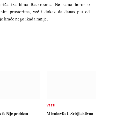
priča iza filma Backrooms. Ne samo horor o
lnim prostorima, već i dokaz da danas put od
e kraće nego ikada ranije.
VESTI
vić: Nije problem
Milenković: U Srbiji aktivno