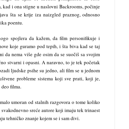
, kad i ona stigne u naslovni Backrooms, počinje
java šta se krije iza naizgled praznog, odnosno
lika poentu.
go spojlera da kažem, da film personifikuje i
ahove koje guramo pod tepih, i šta biva kad se taj
uni da nema više gde osim da se suočiš sa svojim
no stvarni i opasni. A naravno, to je tek početak
ozadi ljudske psihe su jedno, ali film se u jednom
štvene probleme sistema koji sve prati, koji je,
i deo filma.
omalo umoran od stalnih razgovora o tome koliko
u svakodnevno sreće autore koji imaju tek trinaest
uju tehničko znanje kojem se i sam divi.