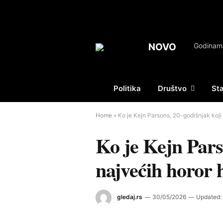
NOVO
Politika
Društvo
St
Home
»
Ko je Kejn Parsons, 20-godišnjak koji
Ko je Kejn Pars
najvećih horor 
gledaj.rs
30/05/2026
Updated: