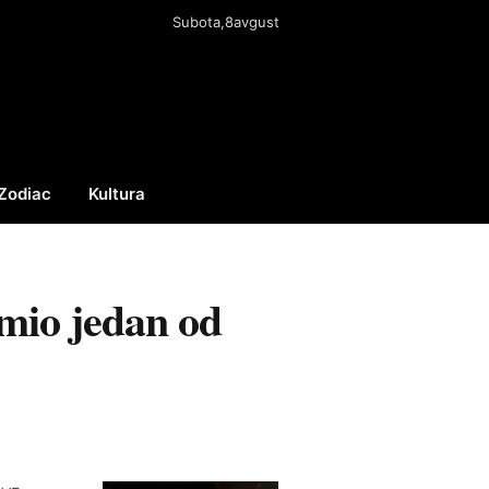
Subota,8avgust
Zodiac
Kultura
Facebook
X
Instagram
(Twitter)
imio jedan od