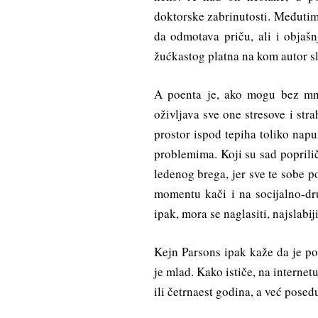
doktorske zabrinutosti. Međutim
da odmotava priču, ali i objašn
žućkastog platna na kom autor s
A poenta je, ako mogu bez mno
oživljava sve one stresove i str
prostor ispod tepiha toliko nap
problemima. Koji su sad poprilič
ledenog brega, jer sve te sobe p
momentu kači i na socijalno-dru
ipak, mora se naglasiti, najslabij
Kejn Parsons ipak kaže da je p
je mlad. Kako ističe, na internet
ili četrnaest godina, a već posed