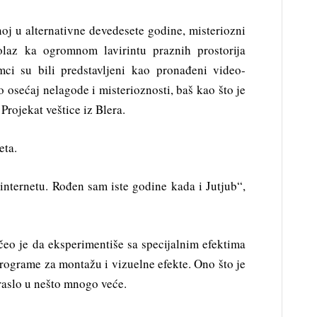
noj u alternativne devedesete godine, misteriozni
prolaz ka ogromnom lavirintu praznih prostorija
mci su bili predstavljeni kao pronađeni video-
o osećaj nelagode i misterioznosti, baš kao što je
Projekat veštice iz Blera.
eta.
internetu. Rođen sam iste godine kada i Jutjub“,
eo je da eksperimentiše sa specijalnim efektima
programe za montažu i vizuelne efekte. Ono što je
raslo u nešto mnogo veće.