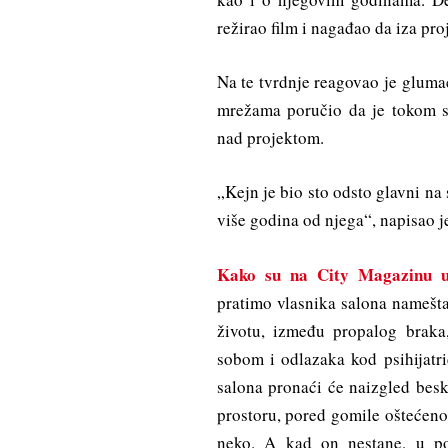
režirao film i nagađao da iza pro
Na te tvrdnje reagovao je gluma
mrežama poručio da je tokom s
nad projektom.
„Kejn je bio sto odsto glavni na 
više godina od njega“, napisao j
Kako su na City Magazinu u r
pratimo vlasnika salona namešta
životu, između propalog braka
sobom i odlazaka kod psihijat
salona pronaći će naizgled besk
prostoru, pored gomile oštećeno
neko. A kad on nestane, u pot