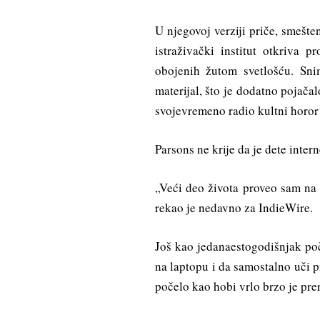
U njegovoj verziji priče, smešte
istraživački institut otkriva 
obojenih žutom svetlošću. Sni
materijal, što je dodatno pojačal
svojevremeno radio kultni horor 
Parsons ne krije da je dete intern
„Veći deo života proveo sam na 
rekao je nedavno za IndieWire.
Još kao jedanaestogodišnjak poč
na laptopu i da samostalno uči 
počelo kao hobi vrlo brzo je pre