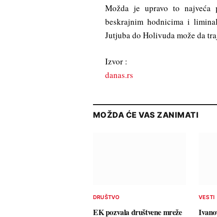
Možda je upravo to najveća 
beskrajnim hodnicima i limina
Jutjuba do Holivuda može da traj
Izvor :
danas.rs
MOŽDA ĆE VAS ZANIMATI
DRUŠTVO
VESTI
EK pozvala društvene mreže
Ivano