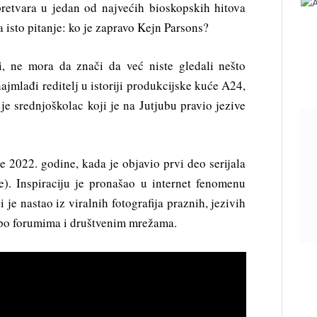
retvara u jedan od najvećih bioskopskih hitova
ta isto pitanje: ko je zapravo Kejn Parsons?
, ne mora da znači da već niste gledali nešto
ajmlađi reditelj u istoriji produkcijske kuće A24,
je srednjoškolac koji je na Jutjubu pravio jezive
 2022. godine, kada je objavio prvi deo serijala
. Inspiraciju je pronašao u internet fenomenu
e nastao iz viralnih fotografija praznih, jezivih
 po forumima i društvenim mrežama.