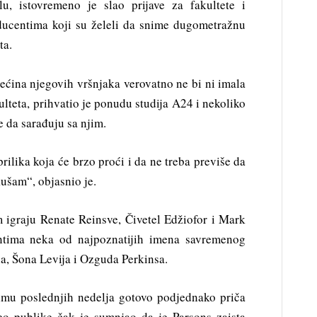
u, istovremeno je slao prijave za fakultete i
ducentima koji su želeli da snime dugometražnu
ta.
ećina njegovih vršnjaka verovatno ne bi ni imala
ulteta, prihvatio je ponudu studija A24 i nekoliko
e da sarađuju sa njim.
ilika koja će brzo proći i da ne treba previše da
ušam“, objasnio je.
 igraju Renate Reinsve, Čivetel Edžiofor i Mark
tima neka od najpoznatijih imena savremenog
a, Šona Levija i Ozguda Perkinsa.
lmu poslednjih nedelja gotovo podjednako priča
o publike čak je sumnjao da je Parsons zaista