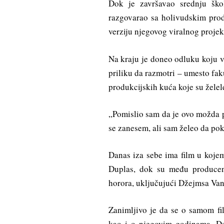
Dok je završavao srednju škol
razgovarao sa holivudskim pro
verziju njegovog viralnog projek
Na kraju je doneo odluku koju v
priliku da razmotri – umesto fak
produkcijskih kuća koje su želel
„Pomislio sam da je ovo možda pr
se zanesem, ali sam želeo da pok
Danas iza sebe ima film u kojem
Duplas, dok su među producen
horora, uključujući Džejmsa Van
Zanimljivo je da se o samom fi
kao i o njegovim godinama. De