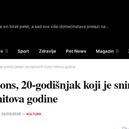
Godinama svi birali pelet, a sad sve više domaćinstava prelazi na ovaj način grejanja – Nema loženja, a računi manji
av
Sport
Zdravlje
Pet News
Magazin
 je snimio jedan od najvećih horor hitova godine
ons, 20-godišnjak koji je sn
hitova godine
30/05/2026
KULTURA