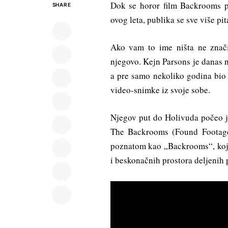
Dok se horor film Backrooms p
SHARE
ovog leta, publika se sve više pi
Ako vam to ime ništa ne znači
njegovo. Kejn Parsons je danas n
a pre samo nekoliko godina bio 
video-snimke iz svoje sobe.
Njegov put do Holivuda počeo je
The Backrooms (Found Footage)
poznatom kao „Backrooms“, koji j
i beskonačnih prostora deljenih