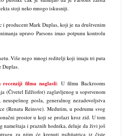
jekta stoji neko mnogo iskusniji.
c i producent Mark Duplas, koji je na društvenim
nimanja upravo Parsons imao potpunu kontrolu
setu. Više nego mnogi reditelji koji imaju tri puta
e Duplas.
ecenziji filma naglasli
: U filmu Backrooms
ja (Čivetel Edžiofor) zaglavljenog u sopstvenom
, neuspešnog posla, generalnog nezadovoljstva
rice (Renata Reinsve). Međutim, u podrumu svog
onačni prostor u koji se prolazi kroz zid. U tom
g nameštaja i praznih hodnika, deluje da živi još
ragu za njim će krenuti psihijatrica iz čiste