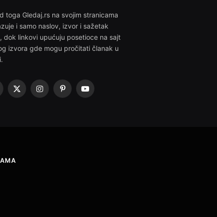
d toga Gledaj.rs na svojim stranicama
azuje i samo naslov, izvor i sažetak
i, dok linkovi upućuju posetioce na sajt
g izvora gde mogu pročitati članak u
i.
acebook
X
Instagram
Pinterest
YouTube
(Twitter)
NAMA