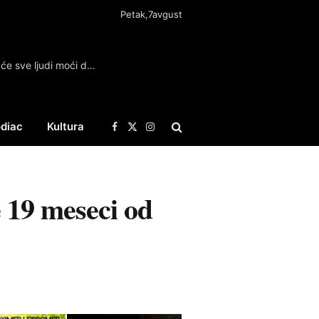
Petak,7avgust
Sutra besplatni pregledi u Kragujevcu: Evo šta će sve ljudi moći da provere u subotu
diac
Kultura
Facebook
X
Instagram
(Twitter)
e 19 meseci od