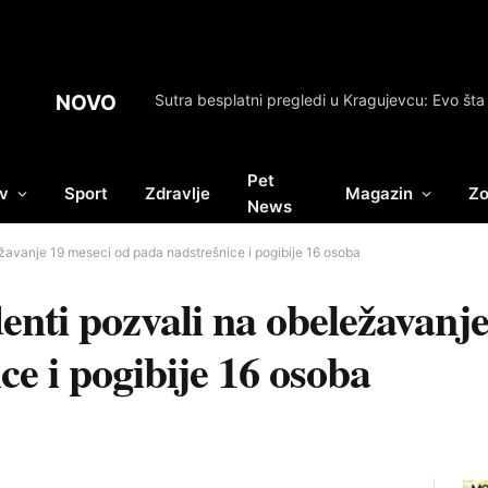
NOVO
Pet
v
Sport
Zdravlje
Magazin
Zo
News
žavanje 19 meseci od pada nadstrešnice i pogibije 16 osoba
enti pozvali na obeležavanj
ce i pogibije 16 osoba