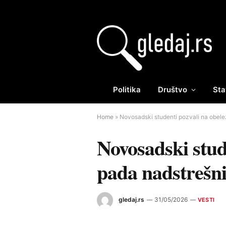
Politika
Društvo
Sta
Home
»
Novosadski studenti pozvali na obele
Novosadski stud
pada nadstrešni
gledaj.rs
31/05/2026
VESTI