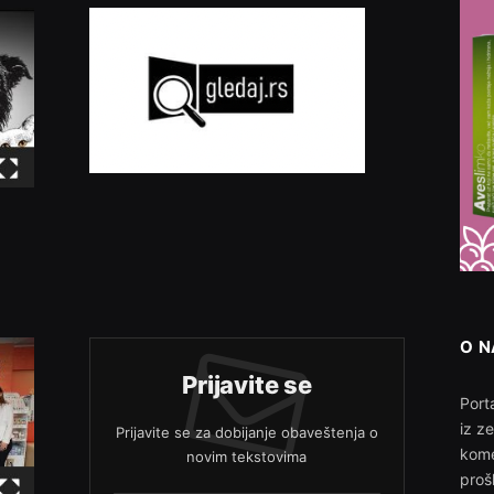
O 
Prijavite se
Porta
iz z
Prijavite se za dobijanje obaveštenja o
kome
novim tekstovima
proš