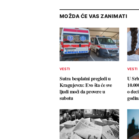
MOŽDA ĆE VAS ZANIMATI
VESTI
VESTI
Sutra besplatni pregledi u
U Srbi
Kragujevcu: Evo šta će sve
10.00
ljudi moći da provere u
o deci
subotu
godi