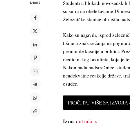
Studenti u blokadi novosadskih 
SHARE
su sutra na obeležavanje 19 mes
Železničke stanice obrušila nads
Kako su najavili, ispred železni
tišine u znak sećanja na poginul
preminule kasnije u bolnici. Pre
medicinskog fakulteta, koja je te
Nakon pada nadstrešnice, student
neadekvatne reakcije države, traže
osuđen
PROČITAJ VIŠE SA IZVORA —
Izvor :
n1info.rs