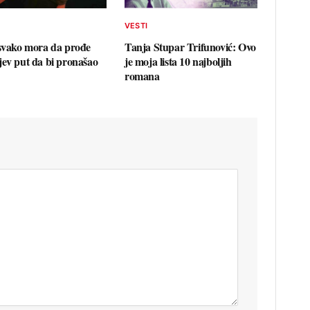
VESTI
 svako mora da prođe
Tanja Stupar Trifunović: Ovo
jev put da bi pronašao
je moja lista 10 najboljih
romana