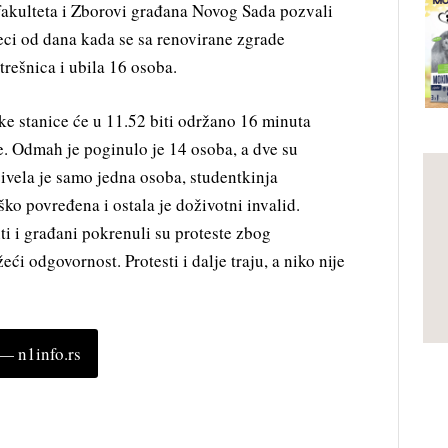
fakulteta i Zborovi građana Novog Sada pozvali
eci od dana kada se sa renovirane zgrade
trešnica i ubila 16 osoba.
čke stanice će u 11.52 biti održano 16 minuta
e. Odmah je poginulo je 14 osoba, a dve su
živela je samo jedna osoba, studentkinja
ško povređena i ostala je doživotni invalid.
i i građani pokrenuli su proteste zbog
ći odgovornost. Protesti i dalje traju, a niko nije
 n1info.rs