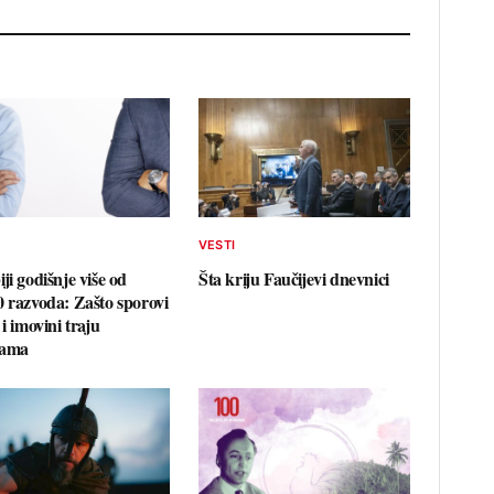
VESTI
ji godišnje više od
Šta kriju Faučijevi dnevnici
0 razvoda: Zašto sporovi
 i imovini traju
nama