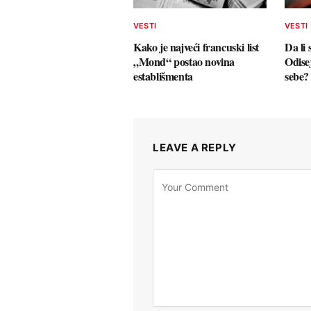
VESTI
VESTI
Kako je najveći francuski list
Da li
„Mond“ postao novina
Odise
establišmenta
sebe?
LEAVE A REPLY