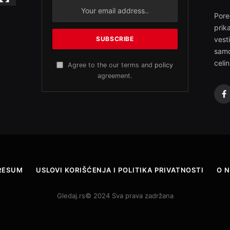
Pore
prik
vest
samo
celin
Agree to the our terms and
policy
agreement.
F
RESUM
USLOVI KORIŠĆENJA I POLITIKA PRIVATNOSTI
O 
Gledaj.rs© 2024 Sva prava zadržana