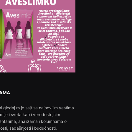
NAMA
l gledaj.rs je sajt sa najnovijim vestima
emlje i sveta kao i verodostojnim
ntarima, analizama i kolumnama o
losti, sadašnjosti i budućnosti.