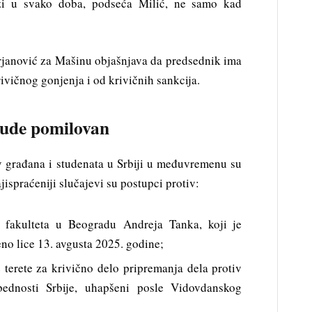
ži u svako doba, podseća Milić, ne samo kad
rjanović za Mašinu objašnjava da predsednik ima
ivičnog gonjenja i od krivičnih sankcija.
bude pomilovan
v građana i studenata u Srbiji u međuvremenu su
Najispraćeniji slučajevi su postupci protiv:
g fakulteta u Beogradu Andreja Tanka, koji je
no lice 13. avgusta 2025. godine;
 terete za krivično delo pripremanja dela protiv
bednosti Srbije, uhapšeni posle Vidovdanskog