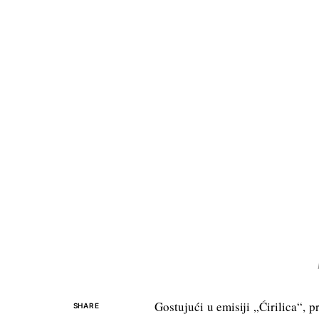
Gostujući u emisiji „Ćirilica“, 
SHARE