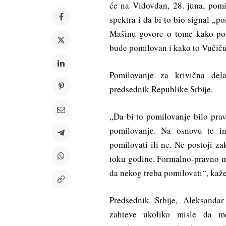
će na Vidovdan, 28. juna, pomil
spektra i da bi to bio signal „po
Mašinu govore o tome kako pom
bude pomilovan i kako to Vučiču 
Pomilovanje za krivična del
predsednik Republike Srbije.
„Da bi to pomilovanje bilo prav
pomilovanje. Na osnovu te in
pomilovati ili ne. Ne postoji z
toku godine. Formalno-pravno mo
da nekog treba pomilovati“, kaže
Predsednik Srbije, Aleksanda
zahteve ukoliko misle da mo