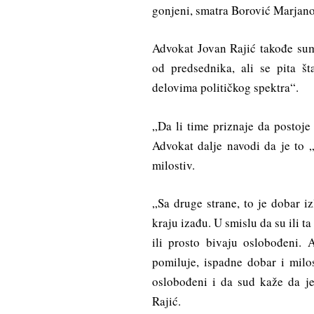
gonjeni, smatra Borović Marjano
Advokat Jovan Rajić takođe sum
od predsednika, ali se pita š
delovima političkog spektra“.
„Da li time priznaje da postoje 
Advokat dalje navodi da je to 
milostiv.
„Sa druge strane, to je dobar izl
kraju izađu. U smislu da su ili t
ili prosto bivaju oslobođeni. A
pomiluje, ispadne dobar i milo
oslobođeni i da sud kaže da je
Rajić.