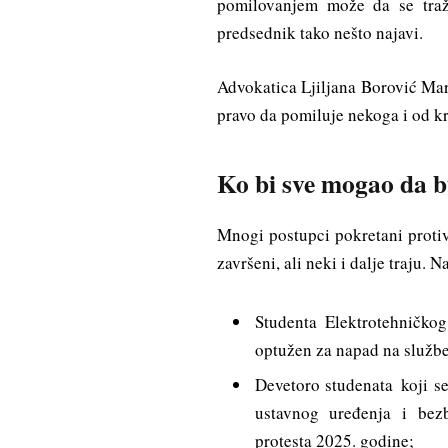
pomilovanjem može da se tra
predsednik tako nešto najavi.
Advokatica Ljiljana Borović Ma
pravo da pomiluje nekoga i od kr
Ko bi sve mogao da 
Mnogi postupci pokretani proti
završeni, ali neki i dalje traju. 
Studenta Elektrotehničko
optužen za napad na službe
Devetoro studenata koji se
ustavnog uređenja i bez
protesta 2025. godine;