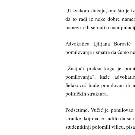
„U svakom slučaju, ono što je i
da to radi iz neke dobre namere
manevru ili se radi o manipulacij
Advokatica Ljiljana Borović
pomilovanja i smatra da ćemo n
„Znajući praksu koga je pomi
pomilovanja“, kaže advokat
Selaković bude pomilovan ili n
političkih struktura.
Podsetimo, Vučić je pomilovao 
stranke, kojima se sudilo da su
studentkinji polomili vilicu, pisa