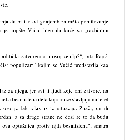
vić.
nja da bi iko od gonjenih zatražio pomilovanje
ta je uopšte Vučić hteo da kaže sa „različitim
politički zatvorenici u ovoj zemlji?“, pita Rajić.
„čist populizam“ kojim se Vučić predstavlja kao
az za njega, jer svi ti ljudi koje oni zatvore, na
a neka besmislena dela koja im se stavljaju na teret
 ovo je lak izlaz iz te situacije. Znači, on ih
srdan, a sa druge strane ne desi se to da budu
 ova optužnica protiv njih besmislena“, smatra