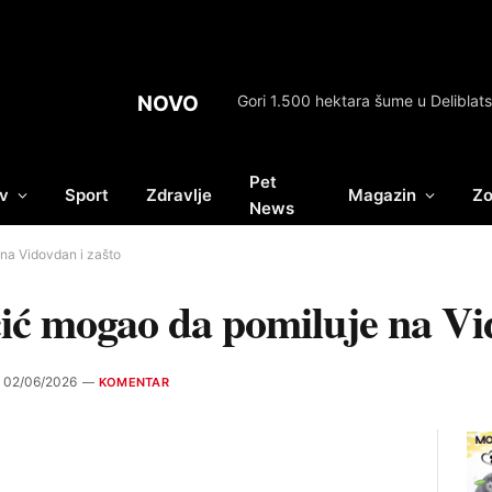
NOVO
Pet
v
Sport
Zdravlje
Magazin
Zo
News
na Vidovdan i zašto
ić mogao da pomiluje na Vi
02/06/2026
KOMENTAR