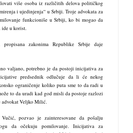
ovati više osoba iz različitih delova političkog
mirenja i ujedinjenja“ u Srbiji. Troje advokata za
ilovanje funkcioniše u Srbiji, ko bi mogao da
ide u korist.
a propisana zakonima Republike Srbije daje
no valjano, potrebno je da postoji inicijativa za
icijative predsednik odlučuje da li će nekog
akonsko ograničenje koliko puta sme to da radi u
že to da uradi kad god misli da postoje razlozi
 advokat Veljko Milić.
r Vučić, pozvao je zainteresovane da pošalju
gu da očekuju pomilovanje. Inicijativa za