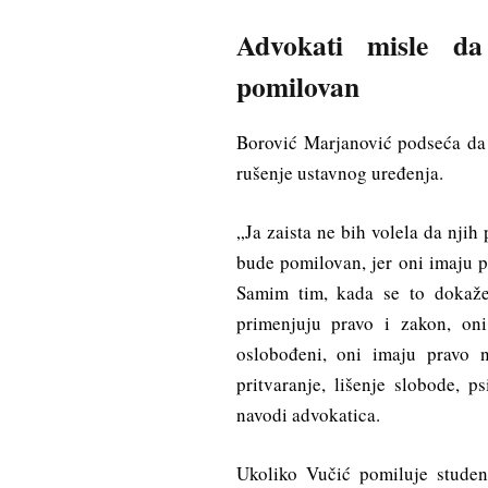
Advokati misle da
pomilovan
Borović Marjanović podseća da s
rušenje ustavnog uređenja.
„Ja zaista ne bih volela da njih 
bude pomilovan, jer oni imaju p
Samim tim, kada se to dokaže,
primenjuju pravo i zakon, on
oslobođeni, oni imaju pravo 
pritvaranje, lišenje slobode, p
navodi advokatica.
Ukoliko Vučić pomiluje studen