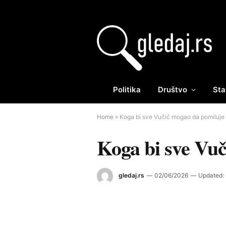
Politika
Društvo
Sta
Home
»
Koga bi sve Vučić mogao da pomiluje 
Koga bi sve Vuč
gledaj.rs
02/06/2026
Updated: