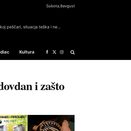
Subota,8avgust
Gori 1.500 hektara šume u Deliblatskoj peščari, situacja teška i neizvesna
diac
Kultura
Facebook
X
Instagram
(Twitter)
dovdan i zašto