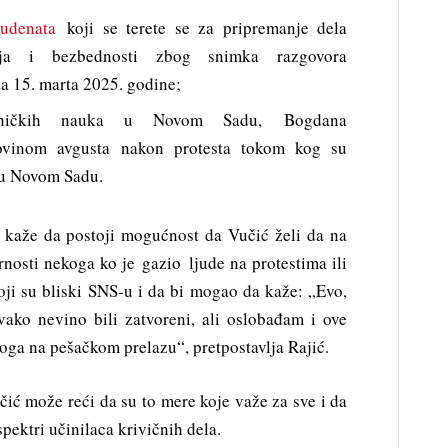
tudenata
koji se terete se za pripremanje dela
nja i bezbednosti zbog snimka razgovora
ta 15. marta 2025. godine;
ehničkih nauka u Novom Sadu, Bogdana
lovinom avgusta nakon protesta tokom kog su
 u Novom Sadu.
 kaže da postoji mogućnost da Vučić želi da na
nosti nekoga ko je gazio ljude na protestima ili
oji su bliski SNS-u i da bi mogao da kaže: „Evo,
vako nevino bili zatvoreni, ali oslobađam i ove
koga na pešačkom prelazu“, pretpostavlja Rajić.
čić može reći da su to mere koje važe za sve i da
 spektri učinilaca krivičnih dela.