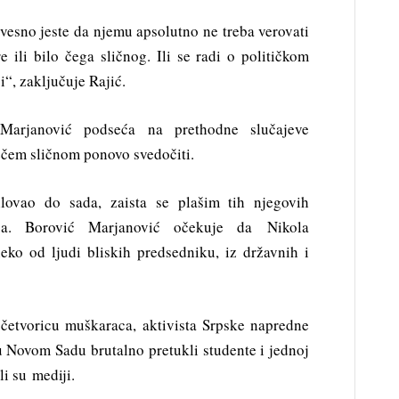
zvesno jeste da njemu apsolutno ne treba verovati
 ili bilo čega sličnog. Ili se radi o političkom
i“, zaključuje Rajić.
 Marjanović podseća na prethodne slučajeve
ečem sličnom ponovo svedočiti.
lovao do sada, zaista se plašim tih njegovih
ica. Borović Marjanović očekuje da Nikola
eko od ljudi bliskih predsedniku, iz državnih i
četvoricu muškaraca, aktivista Srpske napredne
 u Novom Sadu brutalno pretukli studente i jednoj
li su mediji.