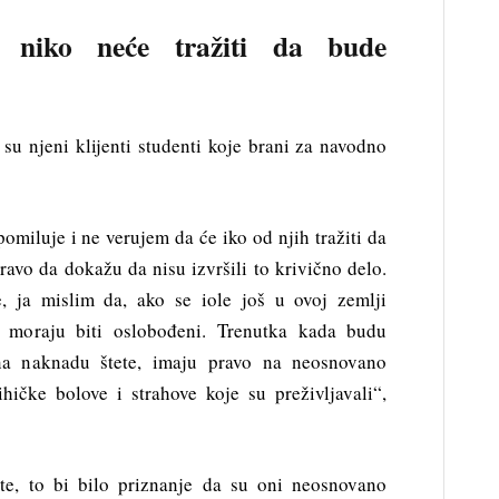
 niko neće tražiti da bude
u njeni klijenti studenti koje brani za navodno
pomiluje i ne verujem da će iko od njih tražiti da
ravo da dokažu da nisu izvršili to krivično delo.
 ja mislim da, ako se iole još u ovoj zemlji
i moraju biti oslobođeni. Trenutka kada budu
na naknadu štete, imaju pravo na neosnovano
sihičke bolove i strahove koje su preživljavali“,
te, to bi bilo priznanje da su oni neosnovano