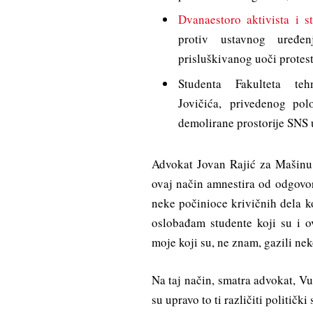
Dvanaestoro aktivista i s
protiv ustavnog uređe
prisluškivanog uoči protes
Studenta Fakulteta t
Jovičića, privedenog po
demolirane prostorije SNS
Advokat Jovan Rajić za Mašinu
ovaj način amnestira od odgovor
neke počinioce krivičnih dela k
oslobađam studente koji su i o
moje koji su, ne znam, gazili ne
Na taj način, smatra advokat, Vu
su upravo to ti različiti politički