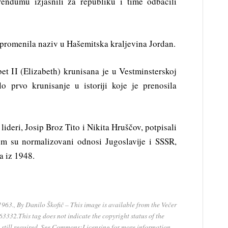
rendumu izjasnili za republiku i time odbacili
 promenila naziv u Hašemitska kraljevina Jordan.
bet II (Elizabeth) krunisana je u Vestminsterskoj
o prvo krunisanje u istoriji koje je prenosila
lideri, Josip Broz Tito i Nikita Hruščov, potpisali
om su normalizovani odnosi Jugoslavije i SSSR,
a iz 1948.
1963., By Danilo Škofič – This image is available from the Večer
3332.This tag does not indicate the copyright status of the
 still required. See Commons:Licensing for more information.,