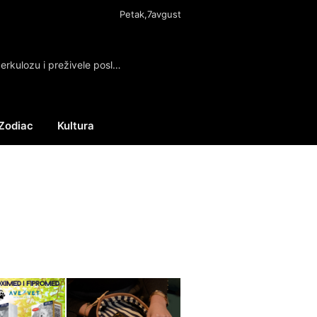
Petak,7avgust
Pacovi heroji iz Belgije otkrivaju mine, tuberkulozu i preživele posle zemljotresa
Zodiac
Kultura
Facebook
X
Instagram
(Twitter)