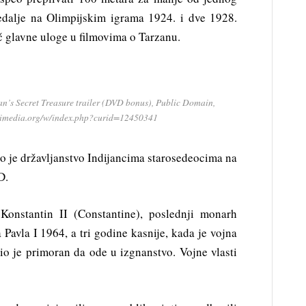
medalje na Olimpijskim igrama 1924. i dve 1928.
č glavne uloge u filmovima o Tarzanu.
an’s Secret Treasure trailer (DVD bonus), Public Domain,
kimedia.org/w/index.php?curid=12450341
 je državljanstvo Indijancima starosedeocima na
D.
Konstantin II (Constantine), poslednji monarh
Pavla I 1964, a tri godine kasnije, kada je vojna
bio je primoran da ode u izgnanstvo. Vojne vlasti