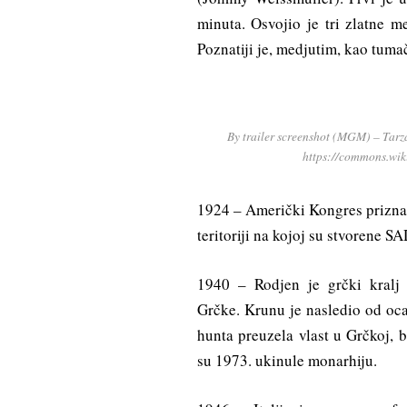
minuta. Osvojio je tri zlatne 
Poznatiji je, medjutim, kao tuma
By trailer screenshot (MGM) – Tarz
https://commons.wi
1924 – Američki Kongres priznao
teritoriji na kojoj su stvorene SA
1940 – Rodjen je grčki kralj 
Grčke. Krunu je nasledio od oca 
hunta preuzela vlast u Grčkoj, 
su 1973. ukinule monarhiju.