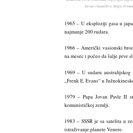
Javno vlasništvo, https://c
1965 – U eksploziji gasa u jap
najmanje 200 rudara.
1966 – Američki vasionski brod
na mesec i počeo da šalje prve s
1969 – U sudaru australijskog
„Frenk E. Evans“ u Južnokinesk
1979 – Papa Jovan Pavle II st
komunističkoj zemlji.
1983 – SSSR je sa satelita u ze
istraživanje planete Venere.