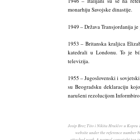
1946 – Italijani su se na refe
monarhiju Savojske dinastije.
1949 – Država Transjordanija je
1953 – Britanska kraljica Eliza
katedrali u Londonu. To je bil
televizija.
1955 – Jugoslovenski i sovjetski 
su Beogradsku deklaraciju koj
narušeni rezolucijom Informbiro
Josip Broz Tito i Nikita Hruščov u Kopru 
website under the reference number 86
attached work. A normal copyright tag is