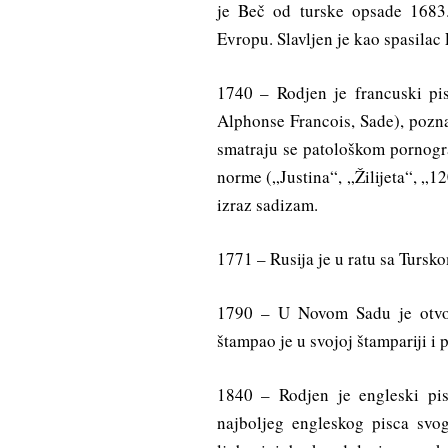
je Beč od turske opsade 1683.
Evropu. Slavljen je kao spasilac 
1740 – Rodjen je francuski pi
Alphonse Francois, Sade), pozn
smatraju se patološkom pornogra
norme („Justina“, „Žilijeta“, „
izraz sadizam.
1771 – Rusija je u ratu sa Tursk
1790 – U Novom Sadu je otvor
štampao je u svojoj štampariji i 
1840 – Rodjen je engleski pi
najboljeg engleskog pisca svo