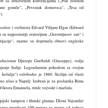
kob sa društvenim konvencijama („Pod zelenim
ane gomile“, „Povratak domoroca“, „Tesa od
).
zitor i violinista Edvard Vilijam Elgar (Edward
h su najpoznatiji oratorijum „Gerontijusov san“ i
rijacije“, znatno su doprinela obnovi engleske
volucionar Djuzepe Garibaldi (Giuseppe), vodja
injenje Italije. Legendarnim pohodom sa svojim
 košulja“) oslobodio je 1860. Siciliju od vlasti
lno ušao u Napulj. Izabran je za poslanika Rima
 Viktora Emanuela, titule vojvode i maršala.
pijski šampion i filmski glumac Džoni Vajsmiler
uspeo preplivati 100 metara za manje od jednog