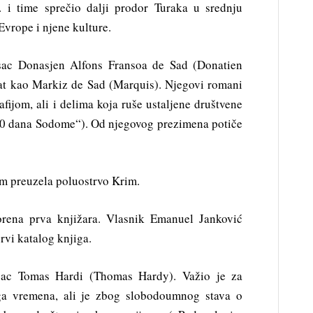
 i time sprečio dalji prodor Turaka u srednju
Evrope i njene kulture.
sac Donasjen Alfons Fransoa de Sad (Donatien
at kao Markiz de Sad (Marquis). Njegovi romani
fijom, ali i delima koja ruše ustaljene društvene
120 dana Sodome“). Od njegovog prezimena potiče
om preuzela poluostrvo Krim.
ena prva knjižara. Vlasnik Emanuel Janković
prvi katalog knjiga.
sac Tomas Hardi (Thomas Hardy). Važio je za
ga vremena, ali je zbog slobodoumnog stava o