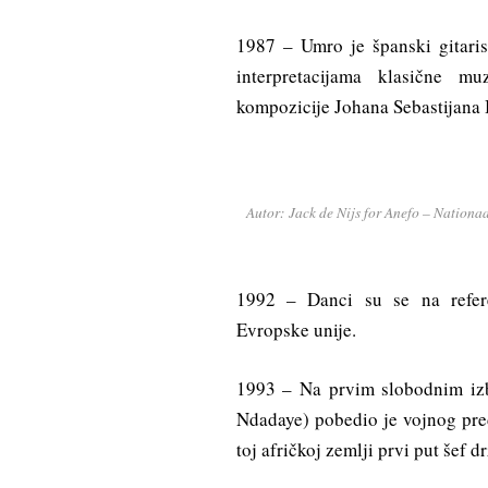
1987 – Umro je španski gitaris
interpretacijama klasične m
kompozicije Johana Sebastijana 
Autor: Jack de Nijs for Anefo – Nation
1992 – Danci su se na refere
Evropske unije.
1993 – Na prvim slobodnim iz
Ndadaye) pobedio je vojnog pred
toj afričkoj zemlji prvi put šef