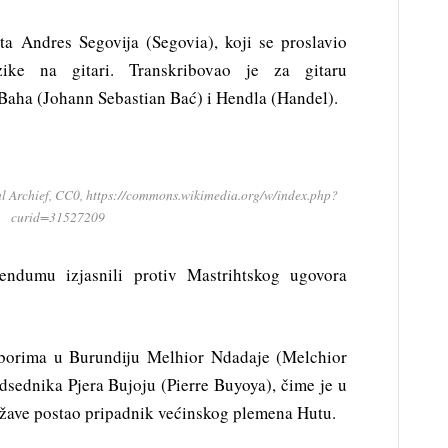
ta Andres Segovija (Segovia), koji se proslavio
uzike na gitari. Transkribovao je za gitaru
Baha (Johann Sebastian Bać) i Hendla (Handel).
aal Archief, CC0, https://commons.wikimedia.org/w/index.php?
curid=31527209
ndumu izjasnili protiv Mastrihtskog ugovora
borima u Burundiju Melhior Ndadaje (Melchior
sednika Pjera Bujoju (Pierre Buyoya), čime je u
 države postao pripadnik većinskog plemena Hutu.