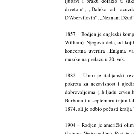
ljubavi i braku dolazio u su
drvetom“, „Daleko od razuzd
D’Abervilovih“, „Neznani Džud“
1857 – Rodjen je engleski kompo
William). Njegova dela, od koji
koncertna uvertira „Enigma va
muzike na prelazu u 20. vek.
1882 – Umro je italijanski re
pokreta za nezavisnost i ujed
dobrovoljcima („hiljadu crvenih
Burbona i u septembru trijumfa
1874, ali je odbio počasti kralja
1904 – Rodjen je američki olim
(Johnny Weissmuller). Prvi je 