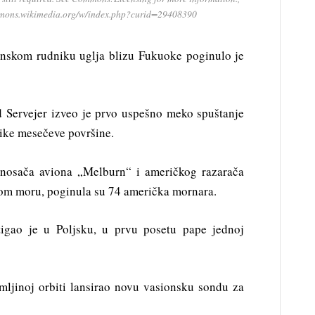
ommons.wikimedia.org/w/index.php?curid=29408390
anskom rudniku uglja blizu Fukuoke poginulo je
 Servejer izveo je prvo uspešno meko spuštanje
like mesečeve površine.
 nosača aviona „Melburn“ i američkog razarača
om moru, poginula su 74 američka mornara.
igao je u Poljsku, u prvu posetu pape jednoj
mljinoj orbiti lansirao novu vasionsku sondu za