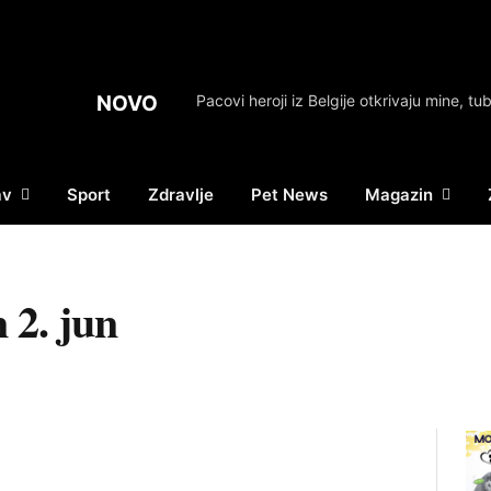
NOVO
av
Sport
Zdravlje
Pet News
Magazin
 2. jun