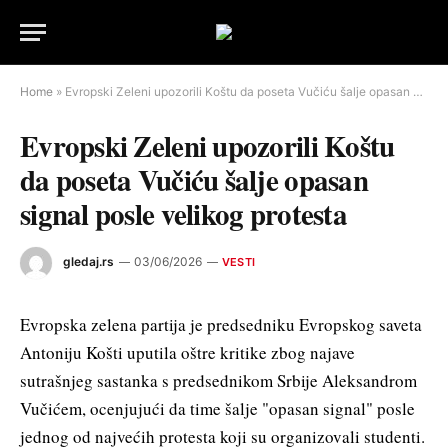
Home
»
Evropski Zeleni upozorili Koštu da poseta Vučiću šalje opasan signal posle velikog protesta
Evropski Zeleni upozorili Koštu
da poseta Vučiću šalje opasan
signal posle velikog protesta
gledaj.rs
03/06/2026
VESTI
Evropska zelena partija je predsedniku Evropskog saveta
Antoniju Košti uputila oštre kritike zbog najave
sutrašnjeg sastanka s predsednikom Srbije Aleksandrom
Vučićem, ocenjujući da time šalje "opasan signal" posle
jednog od najvećih protesta koji su organizovali studenti.