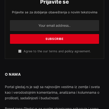
Prijavite se
Prijavite se za dobijanje obaveštenja o novim tekstovima
Agree to the our terms and
policy
agreement.
O NAMA
Portal gledaj.rs je sajt sa najnovijim vestima iz zemlje i sveta
kao i verodostojnim komentarima, analizama i kolumnama o
prošlosti, sadašnjosti i budućnosti.
Pored toga Gledaj.rs na svojim stranicama prikazuje i samo