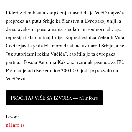
Lideri Zelenih su u saopštenju naveli da je Vučić najveća
prepreka na putu Srbije ka članstvu u Evropskoj uniji, a
da se ovakvim posetama na visokom nivou normalizuje
represija i slabi uticaj Unije. Kopredsednica Zelenih Vula
Ceci izjavila je da EU mora da stane uz narod Srbije, a ne
"uz autoritarni režim Vučića", saoštila je ta evropska
partija. "Poseta Antonija Košte je trenutak jasnoće za EU.
Pre manje od dve sedmice 200.000 ljudi je pozvalo na
Vučićevu
PROČITAJ VIŠE SA IZVORA — n1info.rs
Izvor :
n1info.rs