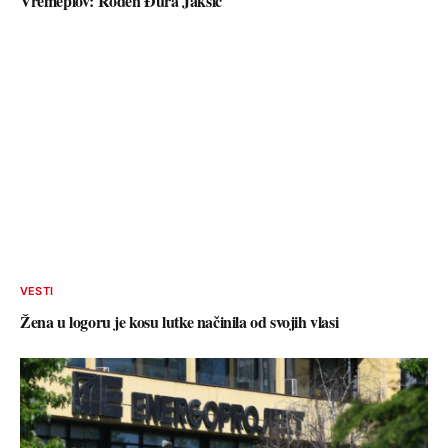
Vremeplov: Rođen Đura Jakšić
VESTI
Žena u logoru je kosu lutke načinila od svojih vlasi