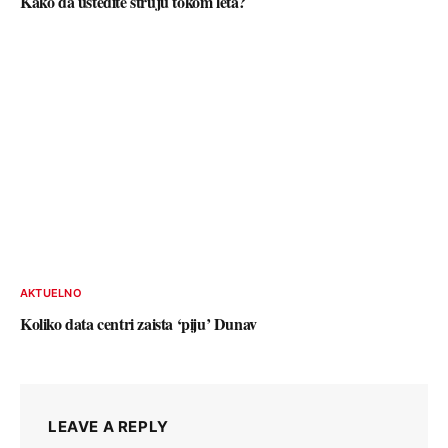
Kako da uštedite struju tokom leta?
AKTUELNO
Koliko data centri zaista ‘piju’ Dunav
LEAVE A REPLY