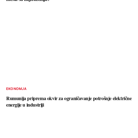
EKONOMJA
Rumunija priprema okvir za ograničavanje potrošnje električne
energije u industriji