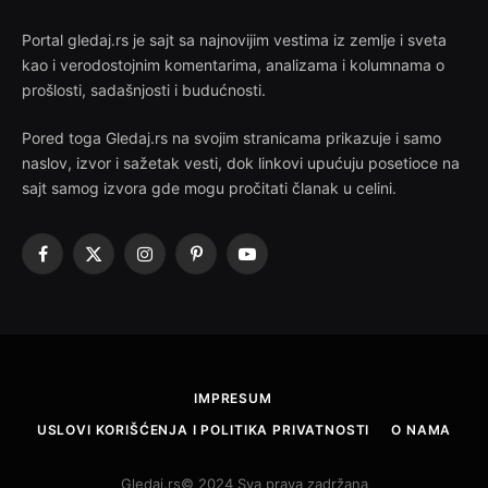
Portal gledaj.rs je sajt sa najnovijim vestima iz zemlje i sveta
kao i verodostojnim komentarima, analizama i kolumnama o
prošlosti, sadašnjosti i budućnosti.
Pored toga Gledaj.rs na svojim stranicama prikazuje i samo
naslov, izvor i sažetak vesti, dok linkovi upućuju posetioce na
sajt samog izvora gde mogu pročitati članak u celini.
Facebook
X
Instagram
Pinterest
YouTube
(Twitter)
IMPRESUM
USLOVI KORIŠĆENJA I POLITIKA PRIVATNOSTI
O NAMA
Gledaj.rs© 2024 Sva prava zadržana