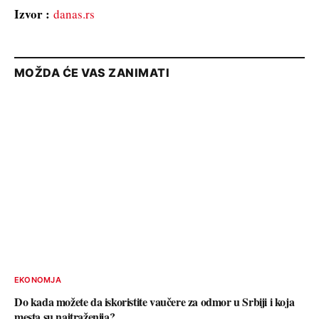
Izvor :
danas.rs
MOŽDA ĆE VAS ZANIMATI
EKONOMJA
Do kada možete da iskoristite vaučere za odmor u Srbiji i koja
mesta su najtraženija?