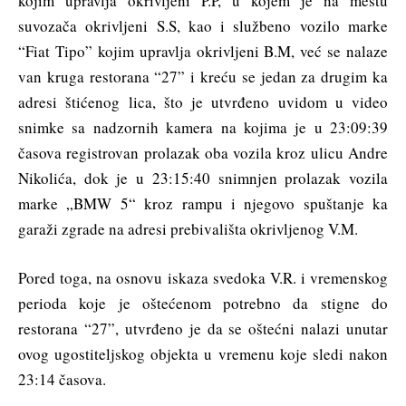
kojim upravlja okrivljeni P.P, u kojem je na mestu
suvozača okrivljeni S.S, kao i službeno vozilo marke
“Fiat Tipo” kojim upravlja okrivljeni B.M, već se nalaze
van kruga restorana “27” i kreću se jedan za drugim ka
adresi štićenog lica, što je utvrđeno uvidom u video
snimke sa nadzornih kamera na kojima je u 23:09:39
časova registrovan prolazak oba vozila kroz ulicu Andre
Nikolića, dok je u 23:15:40 snimnjen prolazak vozila
marke „BMW 5“ kroz rampu i njegovo spuštanje ka
garaži zgrade na adresi prebivališta okrivljenog V.M.
Pored toga, na osnovu iskaza svedoka V.R. i vremenskog
perioda koje je oštećenom potrebno da stigne do
restorana “27”, utvrđeno je da se oštećni nalazi unutar
ovog ugostiteljskog objekta u vremenu koje sledi nakon
23:14 časova.