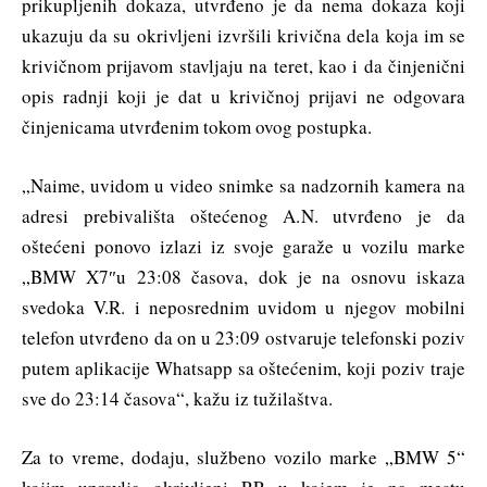
prikupljenih dokaza, utvrđeno je da nema dokaza koji
ukazuju da su okrivljeni izvršili krivična dela koja im se
krivičnom prijavom stavljaju na teret, kao i da činjenični
opis radnji koji je dat u krivičnoj prijavi ne odgovara
činjenicama utvrđenim tokom ovog postupka.
„Naime, uvidom u video snimke sa nadzornih kamera na
adresi prebivališta oštećenog A.N. utvrđeno je da
oštećeni ponovo izlazi iz svoje garaže u vozilu marke
„BMW X7″u 23:08 časova, dok je na osnovu iskaza
svedoka V.R. i neposrednim uvidom u njegov mobilni
telefon utvrđeno da on u 23:09 ostvaruje telefonski poziv
putem aplikacije Whatsapp sa oštećenim, koji poziv traje
sve do 23:14 časova“, kažu iz tužilaštva.
Za to vreme, dodaju, službeno vozilo marke „BMW 5“