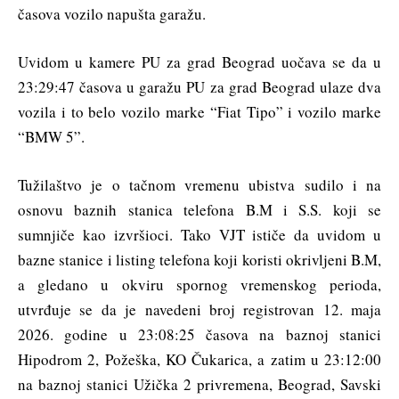
časova vozilo napušta garažu.
Uvidom u kamere PU za grad Beograd uočava se da u
23:29:47 časova u garažu PU za grad Beograd ulaze dva
vozila i to belo vozilo marke “Fiat Tipo” i vozilo marke
“BMW 5”.
Tužilaštvo je o tačnom vremenu ubistva sudilo i na
osnovu baznih stanica telefona B.M i S.S. koji se
sumnjiče kao izvršioci. Tako VJT ističe da uvidom u
bazne stanice i listing telefona koji koristi okrivljeni B.M,
a gledano u okviru spornog vremenskog perioda,
utvrđuje se da je navedeni broj registrovan 12. maja
2026. godine u 23:08:25 časova na baznoj stanici
Hipodrom 2, Požeška, KO Čukarica, a zatim u 23:12:00
na baznoj stanici Užička 2 privremena, Beograd, Savski