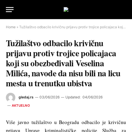
Home
»
Tužilaštvo odbacilo krivičnu prijavu protiv trojice policajaca koji su obezbeđivali Veselina Milića, navode da nisu bili na licu mesta u trenutku ubistva
Tužilaštvo odbacilo krivičnu
prijavu protiv trojice policajaca
koji su obezbeđivali Veselina
Milića, navode da nisu bili na licu
mesta u trenutku ubistva
gledaj.rs
03/06/2026
Updated:
04/06/2026
AKTUELNO
Više javno tužilaštvo u Beogradu odbacilo je krivičnu
prijavu Uprave kriminalističke policije Služba za