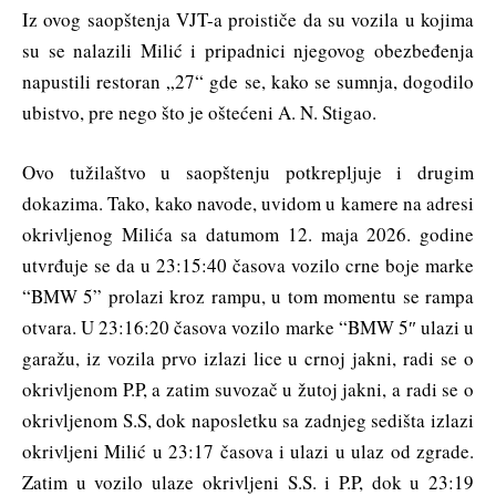
Iz ovog saopštenja VJT-a proističe da su vozila u kojima
su se nalazili Milić i pripadnici njegovog obezbeđenja
napustili restoran „27“ gde se, kako se sumnja, dogodilo
ubistvo, pre nego što je oštećeni A. N. Stigao.
Ovo tužilaštvo u saopštenju potkrepljuje i drugim
dokazima. Tako, kako navode, uvidom u kamere na adresi
okrivljenog Milića sa datumom 12. maja 2026. godine
utvrđuje se da u 23:15:40 časova vozilo crne boje marke
“BMW 5” prolazi kroz rampu, u tom momentu se rampa
otvara. U 23:16:20 časova vozilo marke “BMW 5″ ulazi u
garažu, iz vozila prvo izlazi lice u crnoj jakni, radi se o
okrivljenom P.P, a zatim suvozač u žutoj jakni, a radi se o
okrivljenom S.S, dok naposletku sa zadnjeg sedišta izlazi
okrivljeni Milić u 23:17 časova i ulazi u ulaz od zgrade.
Zatim u vozilo ulaze okrivljeni S.S. i P.P, dok u 23:19