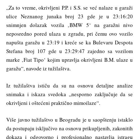
„Za to vreme, okrivljeni P.P. i S.S. se već nalaze u garaži
ulice Neznanog junaka broj 23 gde je u 23:16:20
snimnjen dolazak vozila ‚BMW 5‘ na garažni nivo
neposredno pored ulaza u zgradu, pri čemu ovo vozilo
napušta garažu u 23:19 i kreće se ka Bulevaru Despota
Stefana broj 107 gde u 23:29:47 zajedno sa vozilom
marke ‚Fiat Tipo‘ kojim upravlja okrivljeni B.M. ulaze u
garažu“, navode iz tužilaštva.
Iz tužilaštva ističu da su na osnovu detaljne analize
snimaka i iskaza svedoka „nesporno zaključuje da se
okrivljeni i oštećeni praktično mimoilaze“.
Više javno tužilaštvo u Beogradu je u saopštenju istaklo
da postupaju isključivo na osnovu prikupljenih, zakonitih
dokaza i odgovorno i profesionalno nastavlja istragu