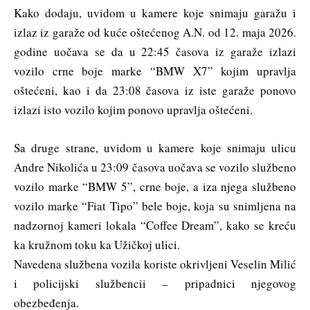
Kako dodaju, uvidom u kamere koje snimaju garažu i
izlaz iz garaže od kuće oštećenog A.N. od 12. maja 2026.
godine uočava se da u 22:45 časova iz garaže izlazi
vozilo crne boje marke “BMW X7” kojim upravlja
oštećeni, kao i da 23:08 časova iz iste garaže ponovo
izlazi isto vozilo kojim ponovo upravlja oštećeni.
Sa druge strane, uvidom u kamere koje snimaju ulicu
Andre Nikolića u 23:09 časova uočava se vozilo službeno
vozilo marke “BMW 5”, crne boje, a iza njega službeno
vozilo marke “Fiat Tipo” bele boje, koja su snimljena na
nadzornoj kameri lokala “Coffee Dream”, kako se kreću
ka kružnom toku ka Užičkoj ulici.
Navedena službena vozila koriste okrivljeni Veselin Milić
i policijski službencii – pripadnici njegovog
obezbeđenja.