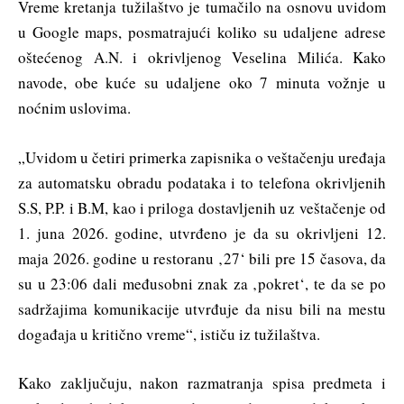
Vreme kretanja tužilaštvo je tumačilo na osnovu uvidom
u Google maps, posmatrajući koliko su udaljene adrese
oštećenog A.N. i okrivljenog Veselina Milića. Kako
navode, obe kuće su udaljene oko 7 minuta vožnje u
noćnim uslovima.
„Uvidom u četiri primerka zapisnika o veštačenju uređaja
za automatsku obradu podataka i to telefona okrivljenih
S.S, P.P. i B.M, kao i priloga dostavljenih uz veštačenje od
1. juna 2026. godine, utvrđeno je da su okrivljeni 12.
maja 2026. godine u restoranu ‚27‘ bili pre 15 časova, da
su u 23:06 dali međusobni znak za ‚pokret‘, te da se po
sadržajima komunikacije utvrđuje da nisu bili na mestu
događaja u kritično vreme“, ističu iz tužilaštva.
Kako zaključuju, nakon razmatranja spisa predmeta i