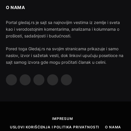
O NAMA
Portal gledaj.rs je sajt sa najnovijim vestima iz zemlje i sveta
kao i verodostojnim komentarima, analizama i kolumnama o
prošlosti, sadašnjosti i budućnosti.
Pored toga Gledaj.rs na svojim stranicama prikazuje i samo
naslov, izvor i sažetak vesti, dok linkovi upućuju posetioce na
sajt samog izvora gde mogu pročitati članak u celini.
Facebook
X
Instagram
Pinterest
YouTube
(Twitter)
IMPRESUM
USLOVI KORIŠĆENJA I POLITIKA PRIVATNOSTI
O NAMA