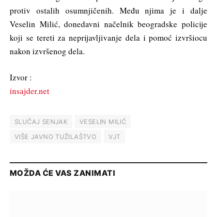
protiv ostalih osumnjičenih. Među njima je i dalje
Veselin Milić, donedavni načelnik beogradske policije
koji se tereti za neprijavljivanje dela i pomoć izvršiocu
nakon izvršenog dela.
Izvor :
insajder.net
SLUČAJ SENJAK
VESELIN MILIĆ
VIŠE JAVNO TUŽILAŠTVO
VJT
MOŽDA ĆE VAS ZANIMATI