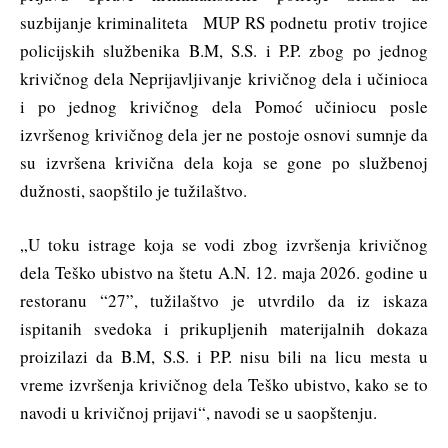
suzbijanje kriminaliteta MUP RS podnetu protiv trojice
policijskih službenika B.M, S.S. i P.P. zbog po jednog
krivičnog dela Neprijavljivanje krivičnog dela i učinioca
i po jednog krivičnog dela Pomoć učiniocu posle
izvršenog krivičnog dela jer ne postoje osnovi sumnje da
su izvršena krivična dela koja se gone po službenoj
dužnosti, saopštilo je tužilaštvo.
„U toku istrage koja se vodi zbog izvršenja krivičnog
dela Teško ubistvo na štetu A.N. 12. maja 2026. godine u
restoranu “27”, tužilaštvo je utvrdilo da iz iskaza
ispitanih svedoka i prikupljenih materijalnih dokaza
proizilazi da B.M, S.S. i P.P. nisu bili na licu mesta u
vreme izvršenja krivičnog dela Teško ubistvo, kako se to
navodi u krivičnoj prijavi“, navodi se u saopštenju.