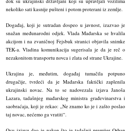
dok su ukrajinski državljani koji su upravljali vozilima
nekoliko sati kasnije pušteni i potom proterani iz zemlje.
Događaj, koji je sutradan dospeo u javnost, izazvao je
snažan međunarodni odjek. Vlada Mađarska se hvalila
akcijom i na zvaničnoj Fejsbuk stranici objavila snimke
TEK-a. Vladina komunikacija sugerisala je da je reč o
nezakonitom transportu novca i zlata od strane Ukrajine.
Ukrajina je, međutim, događaj tumačila potpuno
drugačije, tvrdeći da je Mađarska faktički zaplenila
ukrajinski novac. Na to se nadovezala izjava Janoša
Lazara, tadašnjeg mađarskog ministra građevinarstva i
saobraćaja, koji je rekao: „Ne znamo ko je i zašto poslao
taj novac, nećemo ga vratiti“.
Ovu izjavu dao je nakon što je tadašnji premijer Orban