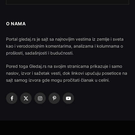
O NAMA
Portal gledaj.rs je sajt sa najnovijim vestima iz zemlje i sveta
kao i verodostojnim komentarima, analizama i kolumnama o
prošlosti, sadašnjosti i budućnosti.
Pored toga Gledaj.rs na svojim stranicama prikazuje i samo
naslov, izvor i sažetak vesti, dok linkovi upućuju posetioce na
sajt samog izvora gde mogu pročitati članak u celini.
Facebook
X
Instagram
Pinterest
YouTube
(Twitter)