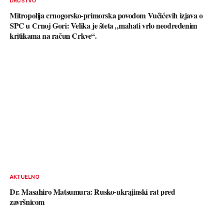
DRUŠTVO
Mitropolija crnogorsko-primorska povodom Vučićevih izjava o
SPC u Crnoj Gori: Velika je šteta „mahati vrlo neodređenim
kritikama na račun Crkve“.
AKTUELNO
Dr. Masahiro Matsumura: Rusko-ukrajinski rat pred
završnicom