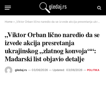
Home
»
„Viktor Orban lično naredio da se izvede akcija presretanja ukrajinskog „zlatnog konvoja““: Mađarski list objavio detalje
„Viktor Orban lično naredio da se
izvede akcija presretanja
ukrajinskog „zlatnog konvoja““:
Mađarski list objavio detalje
gledaj.rs
03/06/2026
Updated:
03/06/2026
POLITIKA