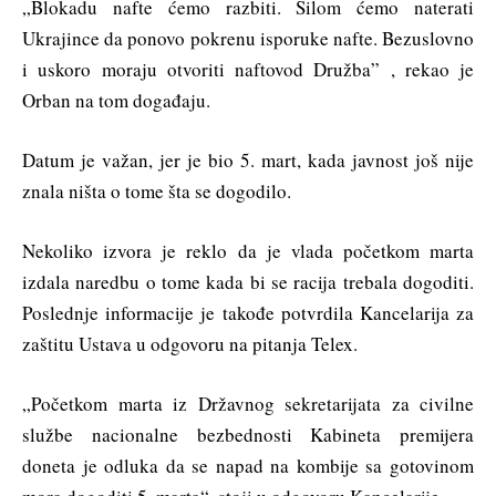
„Blokadu nafte ćemo razbiti. Silom ćemo naterati
Ukrajince da ponovo pokrenu isporuke nafte. Bezuslovno
i uskoro moraju otvoriti naftovod Družba” , rekao je
Orban na tom događaju.
Datum je važan, jer je bio 5. mart, kada javnost još nije
znala ništa o tome šta se dogodilo.
Nekoliko izvora je reklo da je vlada početkom marta
izdala naredbu o tome kada bi se racija trebala dogoditi.
Poslednje informacije je takođe potvrdila Kancelarija za
zaštitu Ustava u odgovoru na pitanja Telex.
„Početkom marta iz Državnog sekretarijata za civilne
službe nacionalne bezbednosti Kabineta premijera
doneta je odluka da se napad na kombije sa gotovinom