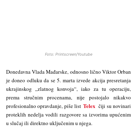
Foto: Printscreen/Youtube
Donedavna Vlada Mađarske, odnosno lično Viktor Orban
je doneo odluku da se 5. marta izvede akcija presretanja
ukrajinskog „zlatnog konvoja“, iako za tu operaciju,
prema stručnim procenama, nije postojalo nikakvo
Telex
profesionalno opravdanje, piše list
čiji su novinari
proteklih nedelja vodili razgovore sa izvorima upućenim
u slučaj ili direktno uključenim u njega.