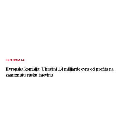
EKONOMJA
Evropska komisija: Ukrajini 1,4 milijarde evra od profita na
zamrznutu rusku imovinu