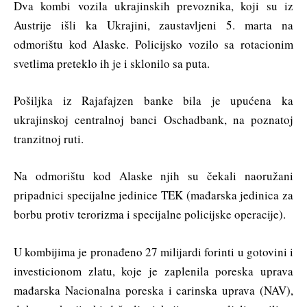
Dva kombi vozila ukrajinskih prevoznika, koji su iz
Austrije išli ka Ukrajini, zaustavljeni 5. marta na
odmorištu kod Alaske. Policijsko vozilo sa rotacionim
svetlima preteklo ih je i sklonilo sa puta.
Pošiljka iz Rajafajzen banke bila je upućena ka
ukrajinskoj centralnoj banci Oschadbank, na poznatoj
tranzitnoj ruti.
Na odmorištu kod Alaske njih su čekali naoružani
pripadnici specijalne jedinice TEK (mađarska jedinica za
borbu protiv terorizma i specijalne policijske operacije).
U kombijima je pronađeno 27 milijardi forinti u gotovini i
investicionom zlatu, koje je zaplenila poreska uprava
mađarska Nacionalna poreska i carinska uprava (NAV),