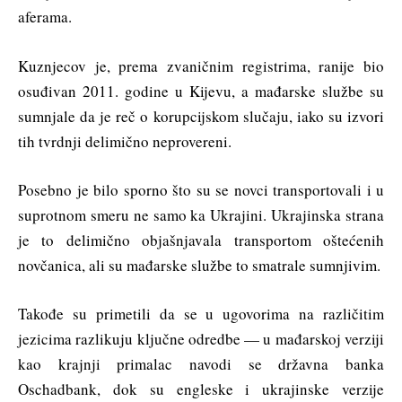
aferama.
Kuznjecov je, prema zvaničnim registrima, ranije bio
osuđivan 2011. godine u Kijevu, a mađarske službe su
sumnjale da je reč o korupcijskom slučaju, iako su izvori
tih tvrdnji delimično neprovereni.
Posebno je bilo sporno što su se novci transportovali i u
suprotnom smeru ne samo ka Ukrajini. Ukrajinska strana
je to delimično objašnjavala transportom oštećenih
novčanica, ali su mađarske službe to smatrale sumnjivim.
Takođe su primetili da se u ugovorima na različitim
jezicima razlikuju ključne odredbe — u mađarskoj verziji
kao krajnji primalac navodi se državna banka
Oschadbank, dok su engleske i ukrajinske verzije