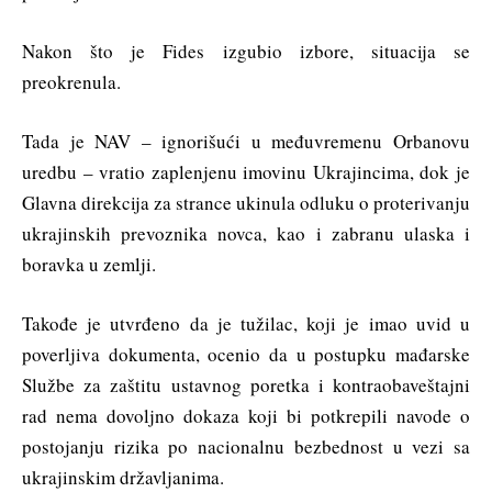
Nakon što je Fides izgubio izbore, situacija se
preokrenula.
Tada je NAV – ignorišući u međuvremenu Orbanovu
uredbu – vratio zaplenjenu imovinu Ukrajincima, dok je
Glavna direkcija za strance ukinula odluku o proterivanju
ukrajinskih prevoznika novca, kao i zabranu ulaska i
boravka u zemlji.
Takođe je utvrđeno da je tužilac, koji je imao uvid u
poverljiva dokumenta, ocenio da u postupku mađarske
Službe za zaštitu ustavnog poretka i kontraobaveštajni
rad nema dovoljno dokaza koji bi potkrepili navode o
postojanju rizika po nacionalnu bezbednost u vezi sa
ukrajinskim državljanima.