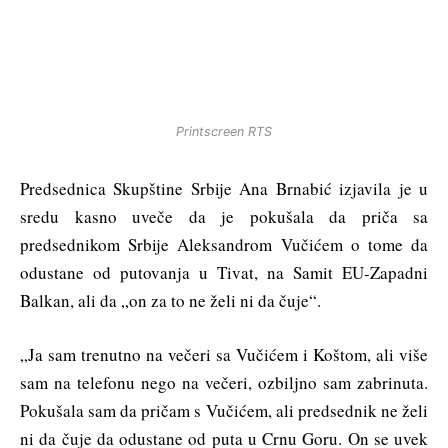
Printscreen RTS
Predsednica Skupštine Srbije Ana Brnabić izjavila je u
sredu kasno uveče da je pokušala da priča sa
predsednikom Srbije Aleksandrom Vučićem o tome da
odustane od putovanja u Tivat, na Samit EU-Zapadni
Balkan, ali da „on za to ne želi ni da čuje“.
„Ja sam trenutno na večeri sa Vučićem i Koštom, ali više
sam na telefonu nego na večeri, ozbiljno sam zabrinuta.
Pokušala sam da pričam s Vučićem, ali predsednik ne želi
ni da čuje da odustane od puta u Crnu Goru. On se uvek