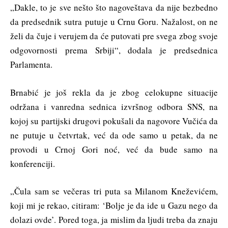
„Dakle, to je sve nešto što nagoveštava da nije bezbedno
da predsednik sutra putuje u Crnu Goru. Nažalost, on ne
želi da čuje i verujem da će putovati pre svega zbog svoje
odgovornosti prema Srbiji“, dodala je predsednica
Parlamenta.
Brnabić je još rekla da je zbog celokupne situacije
održana i vanredna sednica izvršnog odbora SNS, na
kojoj su partijski drugovi pokušali da nagovore Vučića da
ne putuje u četvrtak, već da ode samo u petak, da ne
provodi u Crnoj Gori noć, već da bude samo na
konferenciji.
„Čula sam se večeras tri puta sa Milanom Kneževićem,
koji mi je rekao, citiram: ‘Bolje je da ide u Gazu nego da
dolazi ovde’. Pored toga, ja mislim da ljudi treba da znaju