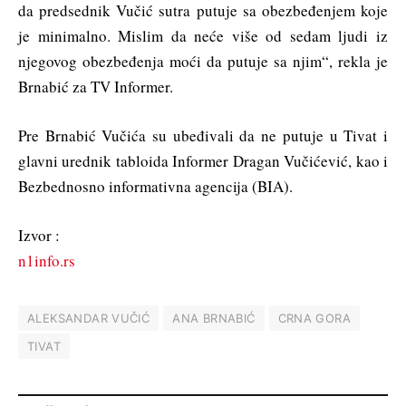
da predsednik Vučić sutra putuje sa obezbeđenjem koje
je minimalno. Mislim da neće više od sedam ljudi iz
njegovog obezbeđenja moći da putuje sa njim“, rekla je
Brnabić za TV Informer.
Pre Brnabić Vučića su ubeđivali da ne putuje u Tivat i
glavni urednik tabloida Informer Dragan Vučićević, kao i
Bezbednosno informativna agencija (BIA).
Izvor :
n1info.rs
ALEKSANDAR VUČIĆ
ANA BRNABIĆ
CRNA GORA
TIVAT