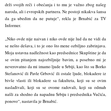
drži svojih reči i obećanja i to mu je važno zbog našeg
naroda, ali i evropskih partnera. Ne postoji nikakva šansa
da ga ubedim da ne putuje“, rekla je Brnabić za TV
Informer.
„Niko ovde nije naivan i niko ovde nije lud da ne vidi da
se nešto dešava, i to je ono što mene ozbiljno zabrinjava.
Moja ustavna nadležnost kao predsednice Skupštine je da
se ovim pitanjem najozbiljnije bavim, a posebno mi je
neverovatno da mi imamo ljude u Srbiji, kao što su Borko
Stefanović ili Pavle Grbović ili ostale ljude, blokadere iz
bivše vlasti ili blokadere sa fakulteta, koji su se ovim
naslađivali, koji su se ovome radovali, koji su odmah
našli za shodno da napadnu Srbiju i predsednika Vučića,
ponovo“, nastavila je Brnabić.