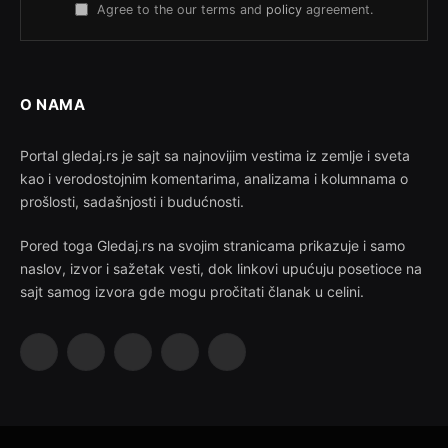
Agree to the our terms and
policy
agreement.
O NAMA
Portal gledaj.rs je sajt sa najnovijim vestima iz zemlje i sveta
kao i verodostojnim komentarima, analizama i kolumnama o
prošlosti, sadašnjosti i budućnosti.
Pored toga Gledaj.rs na svojim stranicama prikazuje i samo
naslov, izvor i sažetak vesti, dok linkovi upućuju posetioce na
sajt samog izvora gde mogu pročitati članak u celini.
Facebook
X
Instagram
Pinterest
YouTube
(Twitter)