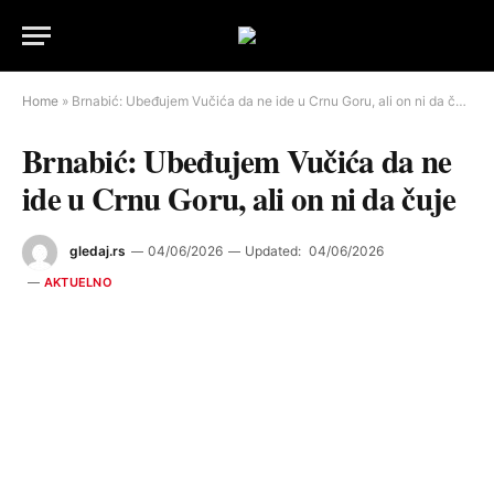
Home
»
Brnabić: Ubeđujem Vučića da ne ide u Crnu Goru, ali on ni da čuje
Brnabić: Ubeđujem Vučića da ne
ide u Crnu Goru, ali on ni da čuje
gledaj.rs
04/06/2026
Updated:
04/06/2026
AKTUELNO