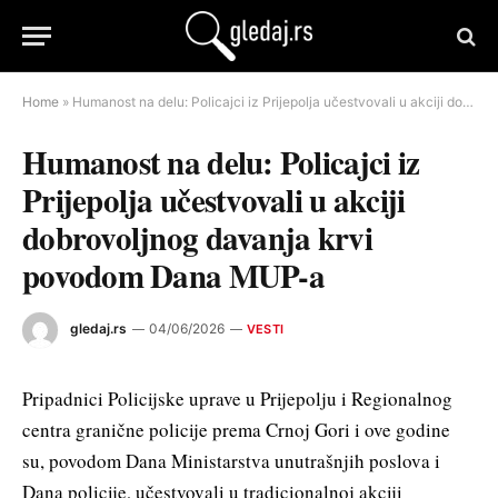
Home
»
Humanost na delu: Policajci iz Prijepolja učestvovali u akciji dobrovoljnog davanja krvi povodom Dana MUP-a
Humanost na delu: Policajci iz
Prijepolja učestvovali u akciji
dobrovoljnog davanja krvi
povodom Dana MUP-a
gledaj.rs
04/06/2026
VESTI
Pripadnici Policijske uprave u Prijepolju i Regionalnog
centra granične policije prema Crnoj Gori i ove godine
su, povodom Dana Ministarstva unutrašnjih poslova i
Dana policije, učestvovali u tradicionalnoj akciji