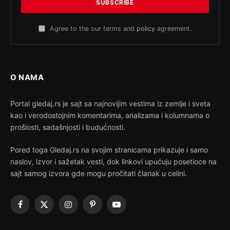
Agree to the our terms and
policy
agreement.
O NAMA
Portal gledaj.rs je sajt sa najnovijim vestima iz zemlje i sveta
kao i verodostojnim komentarima, analizama i kolumnama o
prošlosti, sadašnjosti i budućnosti.
Pored toga Gledaj.rs na svojim stranicama prikazuje i samo
naslov, izvor i sažetak vesti, dok linkovi upućuju posetioce na
sajt samog izvora gde mogu pročitati članak u celini.
Facebook
X
Instagram
Pinterest
YouTube
(Twitter)