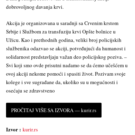
dobrovoljnog davanja krvi.
Akcija je organizovana u saradnji sa Crvenim krstom
Srbije i Službom za transfuziju krvi Opšte bolnice u
Užicu. Kao i prethodnih godina, veliki broj policijskih
službenika odazvao se akciji, potvrđujući da humanost i
solidarnost predstavljaju važan deo policijskog poziva. –
Svi koji smo ovde prisutni nadamo se da ćemo učešćem u
ovoj akciji nekome pomoći i spasiti život. Pozivam svoje
kolege i sve sugrađane da, ukoliko su u mogućnosti i
osećaju se zdravstveno
PROČITAJ VIŠE SA IZVORA — kurir.rs
Izvor :
kurir.rs