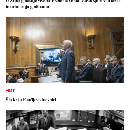
U Srbiji godišnje više od 10.000 razvoda: Zašto sporovi o deci i
imovini traju godinama
VESTI
Šta kriju Faučijevi dnevnici