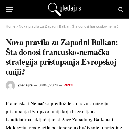
Home
»
Nova pravila za Zapadni Balkan: Šta donosi francusko-nemačka strategija pristupanja Evropskoj uniji?
Nova pravila za Zapadni Balkan:
Šta donosi francusko-nemačka
strategija pristupanja Evropskoj
uniji?
gledaj.rs
06/06/2026
VESTI
Francuska i Nemačka predložile su novu strategiju
pristupanja Evropskoj uniji koja bi zemljama
kandidatima, uključujući države Zapadnog Balkana i
Moldaviju, omogućila postepeno uključivanje u pojedine