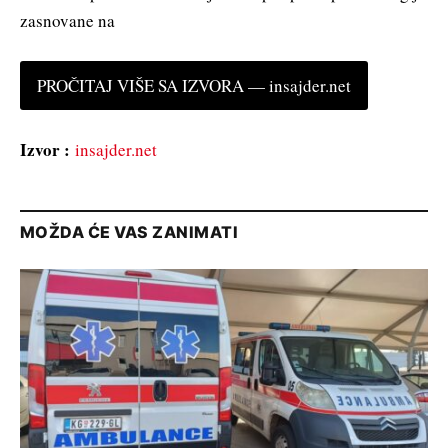
zasnovane na
PROČITAJ VIŠE SA IZVORA — insajder.net
Izvor :
insajder.net
MOŽDA ĆE VAS ZANIMATI