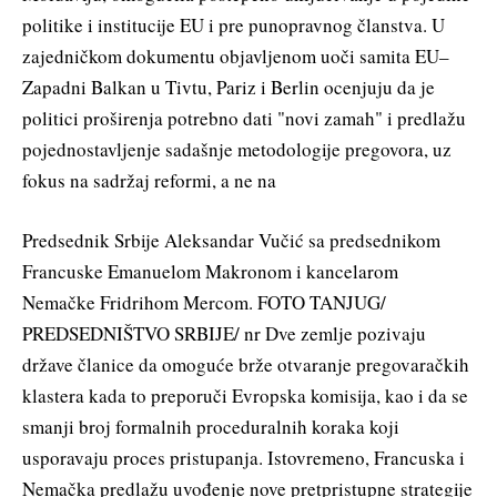
politike i institucije EU i pre punopravnog članstva. U
zajedničkom dokumentu objavljenom uoči samita EU–
Zapadni Balkan u Tivtu, Pariz i Berlin ocenjuju da je
politici proširenja potrebno dati "novi zamah" i predlažu
pojednostavljenje sadašnje metodologije pregovora, uz
fokus na sadržaj reformi, a ne na
Predsednik Srbije Aleksandar Vučić sa predsednikom
Francuske Emanuelom Makronom i kancelarom
Nemačke Fridrihom Mercom. FOTO TANJUG/
PREDSEDNIŠTVO SRBIJE/ nr Dve zemlje pozivaju
države članice da omoguće brže otvaranje pregovaračkih
klastera kada to preporuči Evropska komisija, kao i da se
smanji broj formalnih proceduralnih koraka koji
usporavaju proces pristupanja. Istovremeno, Francuska i
Nemačka predlažu uvođenje nove pretpristupne strategije