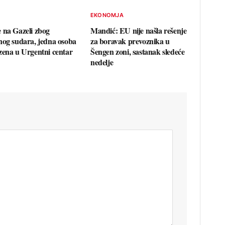
EKONOMJA
 na Gazeli zbog
Mandić: EU nije našla rešenje
nog sudara, jedna osoba
za boravak prevoznika u
zena u Urgentni centar
Šengen zoni, sastanak sledeće
nedelje