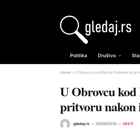
Politika
Društvo
Sta
Home
»
U Obrovcu kod Bačke Palanke skup mla
U Obrovcu kod B
pritvoru nakon
gledaj.rs
06/06/2026
VESTI