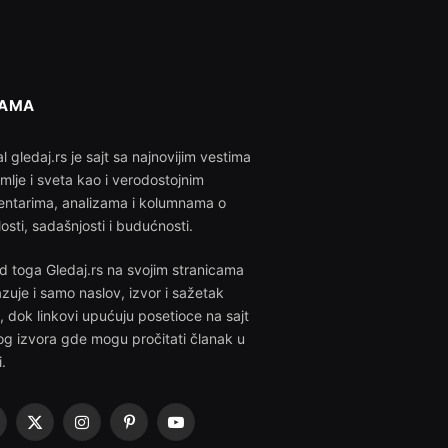
NAMA
l gledaj.rs je sajt sa najnovijim vestima
emlje i sveta kao i verodostojnim
ntarima, analizama i kolumnama o
losti, sadašnjosti i budućnosti.
d toga Gledaj.rs na svojim stranicama
azuje i samo naslov, izvor i sažetak
i, dok linkovi upućuju posetioce na sajt
g izvora gde mogu pročitati članak u
i.
acebook
X
Instagram
Pinterest
YouTube