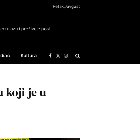
Petak,7avgust
Pacovi heroji iz Belgije otkrivaju mine, tuberkulozu i preživele posle zemljotresa
diac
Kultura
Facebook
X
Instagram
(Twitter)
koji je u