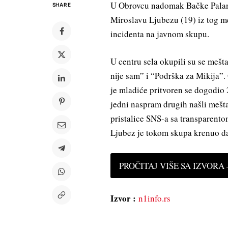
U Obrovcu nadomak Bačke Palank
SHARE
Miroslavu Ljubezu (19) iz tog me
incidenta na javnom skupu.
U centru sela okupili su se mešt
nije sam” i “Podrška za Mikija”.
je mladiće pritvoren se dogodio
jedni naspram drugih našli mešt
pristalice SNS-a sa transparent
Ljubez je tokom skupa krenuo da
PROČITAJ VIŠE SA IZVORA —
Izvor :
n1info.rs