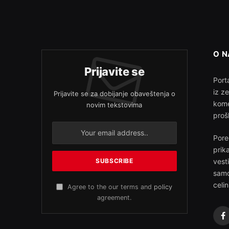
O 
Prijavite se
Porta
iz z
Prijavite se za dobijanje obaveštenja o
kome
novim tekstovima
proš
Pore
prik
vest
samo
celin
Agree to the our terms and
policy
agreement.
F