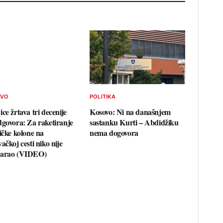
TVO
POLITIKA
ce žrtava tri decenije
Kosovo: Ni na današnjem
dgovora: Za raketiranje
sastanku Kurti – Abdidžiku
ičke kolone na
nema dogovora
ačkoj cesti niko nije
varao (VIDEO)