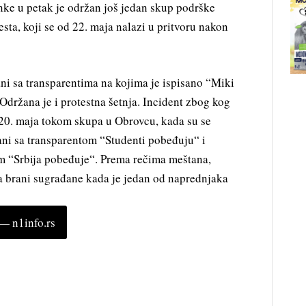
e u petak je održan još jedan skup podrške
sta, koji se od 22. maja nalazi u pritvoru nakon
ani sa transparentima na kojima je ispisano “Miki
 Održana je i protestna šetnja. Incident zbog kog
 20. maja tokom skupa u Obrovcu, kada su se
ani sa transparentom “Studenti pobeđuju“ i
om “Srbija pobeđuje“. Prema rečima meštana,
 brani sugrađane kada je jedan od naprednjaka
 n1info.rs