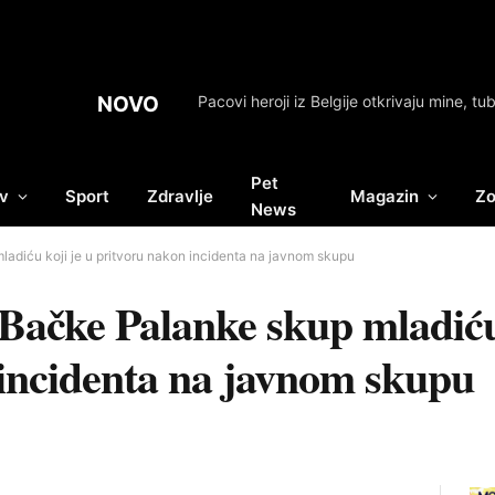
NOVO
Pet
v
Sport
Zdravlje
Magazin
Zo
News
diću koji je u pritvoru nakon incidenta na javnom skupu
ačke Palanke skup mladiću 
 incidenta na javnom skupu