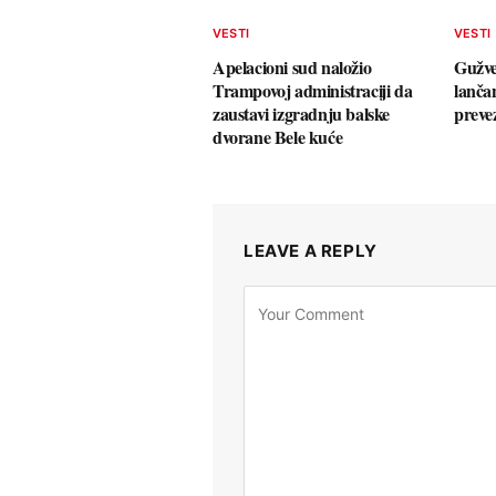
VESTI
VESTI
Apelacioni sud naložio
Gužve
Trampovoj administraciji da
lanča
zaustavi izgradnju balske
preve
dvorane Bele kuće
LEAVE A REPLY