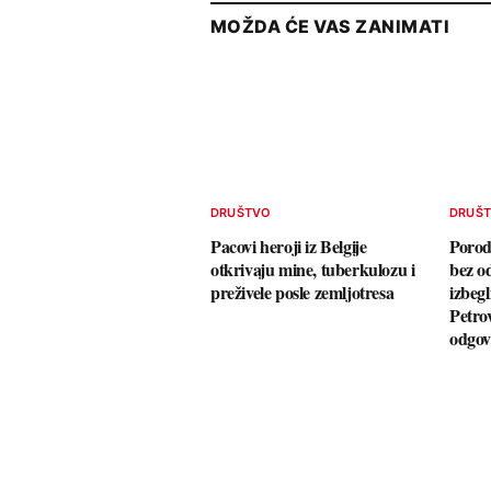
MOŽDA ĆE VAS ZANIMATI
DRUŠTVO
DRUŠ
Pacovi heroji iz Belgije
Porodi
otkrivaju mine, tuberkulozu i
bez o
preživele posle zemljotresa
izbegl
Petrov
odgo