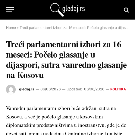
Home
»
Treći parlamentarni izbori za 16 meseci: Počelo glasanje u dijaspori, sutra vanredno glasanje na Kosovu
Treći parlamentarni izbori za 16
meseci: Počelo glasanje u
dijaspori, sutra vanredno glasanje
na Kosovu
gledaj.rs
06/06/2026
Updated:
06/06/2026
POLITIKA
Vanredni parlamentarni izbori biće održani sutra na
Kosovu, a već je počelo glasanje u kosovskim
diplomatskim predstavništvima u inostranstvu, gde je do
devet sati, prema podacima Centralne izborne komisije