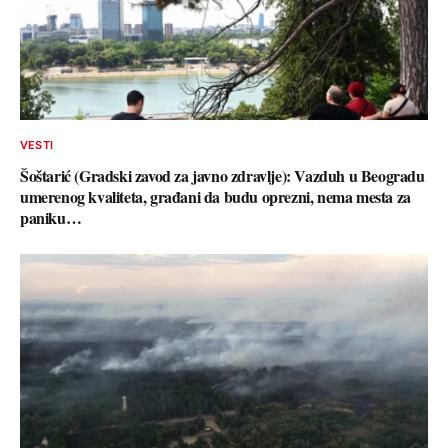
VESTI
Šoštarić (Gradski zavod za javno zdravlje): Vazduh u Beogradu
umerenog kvaliteta, građani da budu oprezni, nema mesta za
paniku…