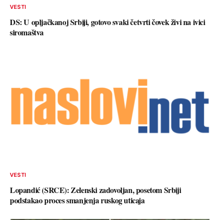
VESTI
DS: U opljačkanoj Srbiji, gotovo svaki četvrti čovek živi na ivici
siromaštva
VESTI
Lopandić (SRCE): Zelenski zadovoljan, posetom Srbiji
podstakao proces smanjenja ruskog uticaja