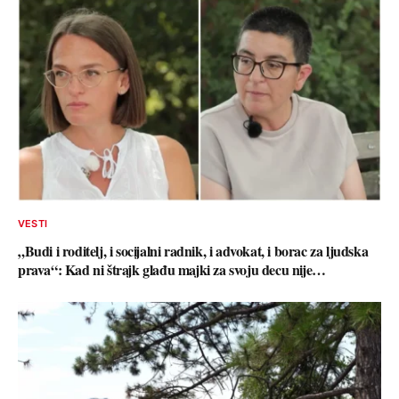
VESTI
„Budi i roditelj, i socijalni radnik, i advokat, i borac za ljudska
prava“: Kad ni štrajk glađu majki za svoju decu nije…