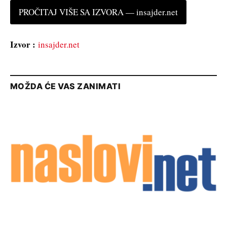
PROČITAJ VIŠE SA IZVORA — insajder.net
Izvor :
insajder.net
MOŽDA ĆE VAS ZANIMATI