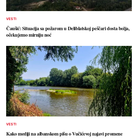
VESTI
Čaušić: Situacija sa požarom u Deliblatskoj peščari dosta bolja,
očekujemo mirniju noć
VESTI
Kako mediji na albanskom pišu o Vučićevoj najavi promene