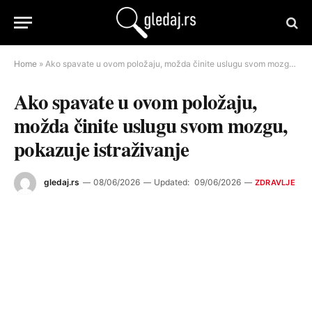
Home
»
Ako spavate u ovom položaju, možda činite uslugu svom mozgu, pokazuje istraživanje
Ako spavate u ovom položaju,
možda činite uslugu svom mozgu,
pokazuje istraživanje
gledaj.rs
08/06/2026
Updated:
09/06/2026
ZDRAVLJE