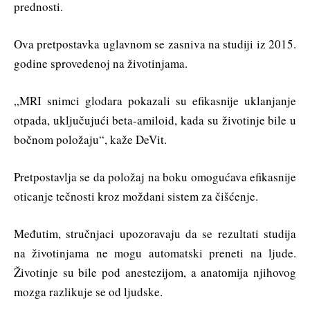
prednosti.
Ova pretpostavka uglavnom se zasniva na studiji iz 2015.
godine sprovedenoj na životinjama.
„MRI snimci glodara pokazali su efikasnije uklanjanje
otpada, uključujući beta-amiloid, kada su životinje bile u
bočnom položaju“, kaže DeVit.
Pretpostavlja se da položaj na boku omogućava efikasnije
oticanje tečnosti kroz moždani sistem za čišćenje.
Međutim, stručnjaci upozoravaju da se rezultati studija
na životinjama ne mogu automatski preneti na ljude.
Životinje su bile pod anestezijom, a anatomija njihovog
mozga razlikuje se od ljudske.