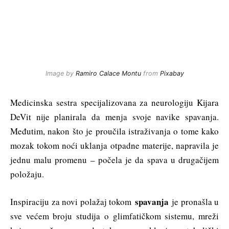
Image by
Ramiro Calace Montu
from
Pixabay
Medicinska sestra specijalizovana za neurologiju Kijara
DeVit nije planirala da menja svoje navike spavanja.
Međutim, nakon što je proučila istraživanja o tome kako
mozak tokom noći uklanja otpadne materije, napravila je
jednu malu promenu – počela je da spava u drugačijem
položaju.
spavanja
Inspiraciju za novi polažaj tokom
je pronašla u
sve većem broju studija o glimfatičkom sistemu, mreži