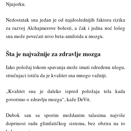
Njujorku.
Nedostatak sna jedan je od najdoslednijih faktora rizika
za razvoj Alchajmerove bolesti, a čak i jedna noć lošeg
sna može povećati nivo beta-amiloida u mozgu.
Šta je najvažnije za zdravlje mozga
Iako položaj tokom spavanja može imati određenu ulogu,
stručnjaci ističu da je kvalitet sna mnogo važniji.
„Kvalitet sna je daleko ispred položaja tela kada
govorimo o zdravlju mozga“, kaže DeVit.
Dubok san sa sporim moždanim talasima najviše
doprinosi radu glimfatičkog sistema, bez obzira na to