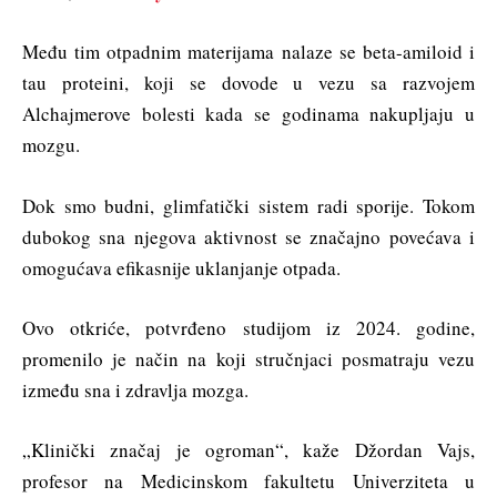
Među tim otpadnim materijama nalaze se beta-amiloid i
tau proteini, koji se dovode u vezu sa razvojem
Alchajmerove bolesti kada se godinama nakupljaju u
mozgu.
Dok smo budni, glimfatički sistem radi sporije. Tokom
dubokog sna njegova aktivnost se značajno povećava i
omogućava efikasnije uklanjanje otpada.
Ovo otkriće, potvrđeno studijom iz 2024. godine,
promenilo je način na koji stručnjaci posmatraju vezu
između sna i zdravlja mozga.
„Klinički značaj je ogroman“, kaže Džordan Vajs,
profesor na Medicinskom fakultetu Univerziteta u