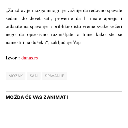
„Za zdravlje mozga mnogo je važnije da redovno spavate
sedam do devet sati, proverite da li imate apneju i
odlazite na spavanje u približno isto vreme svake večeri
nego da opsesivno razmišljate o tome kako ste se
namestili na dušeku“, zaključuje Vajs.
Izvor :
danas.rs
MOZAK
SAN
SPAVANJE
MOŽDA ĆE VAS ZANIMATI