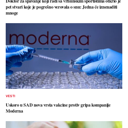
Doktor za spavanje koji radi sa vrhunskim sportistima otkrio je
pet stvari koje je pogrešno verovala o snu: Jedna će iznenaditi
mnoge
VESTI
Uskoro u SAD nova vrsta vakcine protiv gripa kompanije
Moderna