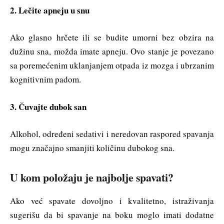
2. Lečite apneju u snu
Ako glasno hrčete ili se budite umorni bez obzira na
dužinu sna, možda imate apneju. Ovo stanje je povezano
sa poremećenim uklanjanjem otpada iz mozga i ubrzanim
kognitivnim padom.
3. Čuvajte dubok san
Alkohol, određeni sedativi i neredovan raspored spavanja
mogu značajno smanjiti količinu dubokog sna.
U kom položaju je najbolje spavati?
Ako već spavate dovoljno i kvalitetno, istraživanja
sugerišu da bi spavanje na boku moglo imati dodatne