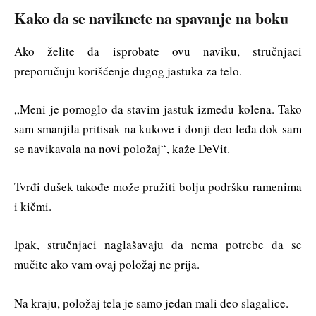
Kako da se naviknete na spavanje na boku
Ako želite da isprobate ovu naviku, stručnjaci
preporučuju korišćenje dugog jastuka za telo.
„Meni je pomoglo da stavim jastuk između kolena. Tako
sam smanjila pritisak na kukove i donji deo leđa dok sam
se navikavala na novi položaj“, kaže DeVit.
Tvrđi dušek takođe može pružiti bolju podršku ramenima
i kičmi.
Ipak, stručnjaci naglašavaju da nema potrebe da se
mučite ako vam ovaj položaj ne prija.
Na kraju, položaj tela je samo jedan mali deo slagalice.