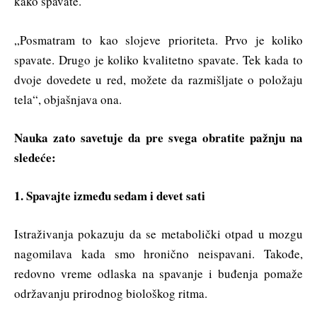
kako spavate.
„Posmatram to kao slojeve prioriteta. Prvo je koliko
spavate. Drugo je koliko kvalitetno spavate. Tek kada to
dvoje dovedete u red, možete da razmišljate o položaju
tela“, objašnjava ona.
Nauka zato savetuje da pre svega obratite pažnju na
sledeće:
1. Spavajte između sedam i devet sati
Istraživanja pokazuju da se metabolički otpad u mozgu
nagomilava kada smo hronično neispavani. Takođe,
redovno vreme odlaska na spavanje i buđenja pomaže
održavanju prirodnog biološkog ritma.