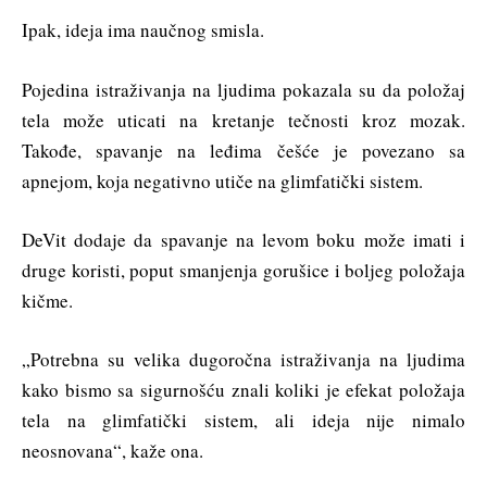
Ipak, ideja ima naučnog smisla.
Pojedina istraživanja na ljudima pokazala su da položaj
tela može uticati na kretanje tečnosti kroz mozak.
Takođe, spavanje na leđima češće je povezano sa
apnejom, koja negativno utiče na glimfatički sistem.
DeVit dodaje da spavanje na levom boku može imati i
druge koristi, poput smanjenja gorušice i boljeg položaja
kičme.
„Potrebna su velika dugoročna istraživanja na ljudima
kako bismo sa sigurnošću znali koliki je efekat položaja
tela na glimfatički sistem, ali ideja nije nimalo
neosnovana“, kaže ona.