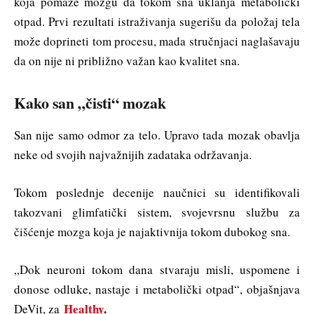
koja pomaže mozgu da tokom sna uklanja metabolički
otpad. Prvi rezultati istraživanja sugerišu da položaj tela
može doprineti tom procesu, mada stručnjaci naglašavaju
da on nije ni približno važan kao kvalitet sna.
Kako san „čisti“ mozak
San nije samo odmor za telo. Upravo tada mozak obavlja
neke od svojih najvažnijih zadataka održavanja.
Tokom poslednje decenije naučnici su identifikovali
takozvani glimfatički sistem, svojevrsnu službu za
čišćenje mozga koja je najaktivnija tokom dubokog sna.
„Dok neuroni tokom dana stvaraju misli, uspomene i
donose odluke, nastaje i metabolički otpad“, objašnjava
Healthy
.
DeVit, za