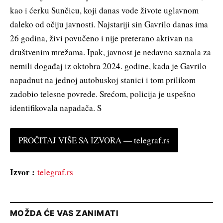
kao i ćerku Sunčicu, koji danas vode živote uglavnom
daleko od očiju javnosti. Najstariji sin Gavrilo danas ima
26 godina, živi povučeno i nije preterano aktivan na
društvenim mrežama. Ipak, javnost je nedavno saznala za
nemili događaj iz oktobra 2024. godine, kada je Gavrilo
napadnut na jednoj autobuskoj stanici i tom prilikom
zadobio telesne povrede. Srećom, policija je uspešno
identifikovala napadača. S
PROČITAJ VIŠE SA IZVORA — telegraf.rs
Izvor :
telegraf.rs
MOŽDA ĆE VAS ZANIMATI