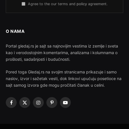
Agree to the our terms and
policy
agreement.
O NAMA
Portal gledaj.rs je sajt sa najnovijim vestima iz zemlje i sveta
kao i verodostojnim komentarima, analizama i kolumnama o
prošlosti, sadašnjosti i budućnosti.
Pored toga Gledaj.rs na svojim stranicama prikazuje i samo
naslov, izvor i sažetak vesti, dok linkovi upućuju posetioce na
sajt samog izvora gde mogu pročitati članak u celini.
Facebook
X
Instagram
Pinterest
YouTube
(Twitter)