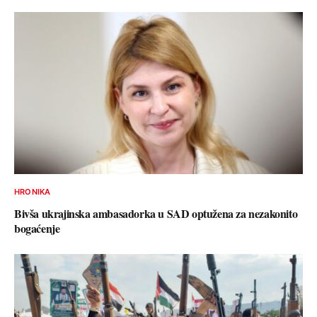
HRONIKA
Bivša ukrajinska ambasadorka u SAD optužena za nezakonito
bogaćenje