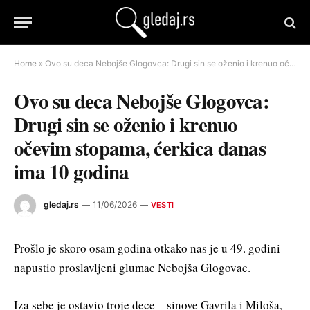
Home
»
Ovo su deca Nebojše Glogovca: Drugi sin se oženio i krenuo očevim stopama, ćerkica danas ima 10 godina
Ovo su deca Nebojše Glogovca:
Drugi sin se oženio i krenuo
očevim stopama, ćerkica danas
ima 10 godina
gledaj.rs
11/06/2026
VESTI
Prošlo je skoro osam godina otkako nas je u 49. godini
napustio proslavljeni glumac Nebojša Glogovac.
Iza sebe je ostavio troje dece – sinove Gavrila i Miloša,