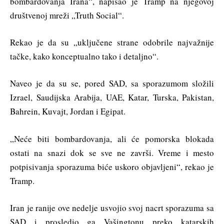
bombardovanja Irana“, napisao je Tramp na njegovoj
društvenoj mreži „Truth Social“.
Rekao je da su „uključene strane odobrile najvažnije
tačke, kako konceptualno tako i detaljno“.
Naveo je da su se, pored SAD, sa sporazumom složili
Izrael, Saudijska Arabija, UAE, Katar, Turska, Pakistan,
Bahrein, Kuvajt, Jordan i Egipat.
„Neće biti bombardovanja, ali će pomorska blokada
ostati na snazi dok se sve ne završi. Vreme i mesto
potpisivanja sporazuma biće uskoro objavljeni“, rekao je
Tramp.
Iran je ranije ove nedelje usvojio svoj nacrt sporazuma sa
SAD i prosledio ga Vašingtonu preko katarskih