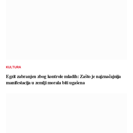
KULTURA
Egzit zabranjen zbog kontrole mladih: Zašto je najznačajnija
manifestacija u zemlji morala biti ugašena