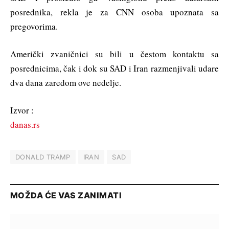
posrednika, rekla je za CNN osoba upoznata sa
pregovorima.
Američki zvaničnici su bili u čestom kontaktu sa
posrednicima, čak i dok su SAD i Iran razmenjivali udare
dva dana zaredom ove nedelje.
Izvor :
danas.rs
DONALD TRAMP
IRAN
SAD
MOŽDA ĆE VAS ZANIMATI