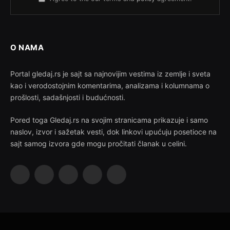
O NAMA
Portal gledaj.rs je sajt sa najnovijim vestima iz zemlje i sveta
kao i verodostojnim komentarima, analizama i kolumnama o
prošlosti, sadašnjosti i budućnosti.
Pored toga Gledaj.rs na svojim stranicama prikazuje i samo
naslov, izvor i sažetak vesti, dok linkovi upućuju posetioce na
sajt samog izvora gde mogu pročitati članak u celini.
Facebook
X
Instagram
Pinterest
YouTube
(Twitter)