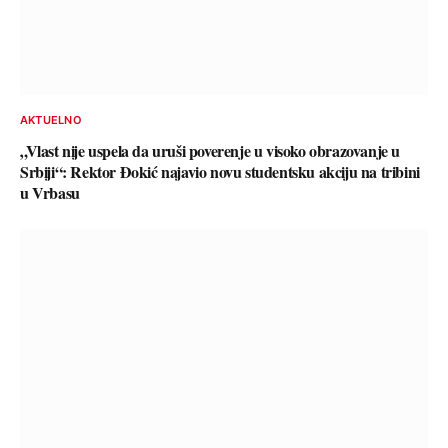
AKTUELNO
„Vlast nije uspela da uruši poverenje u visoko obrazovanje u
Srbiji“: Rektor Đokić najavio novu studentsku akciju na tribini
u Vrbasu