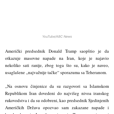
YouTube/ABC News
Američki predsednik Donald Tramp saopštio je da
otkazuje masovne napade na Iran, koje je najavio
nekoliko sati ranije, zbog toga što su, kako je naveo,
usaglašene „najvažnije tačke“ sporazuma sa Teheranom.
„Na osnovu činjenice da su razgovori sa Islamskom
Republikom Iran dovedeni do najvišeg nivoa iranskog
rukovodstva i da su odobreni, kao predsednik Sjedinjenih
Američkih Država opozvao sam zakazane napade i