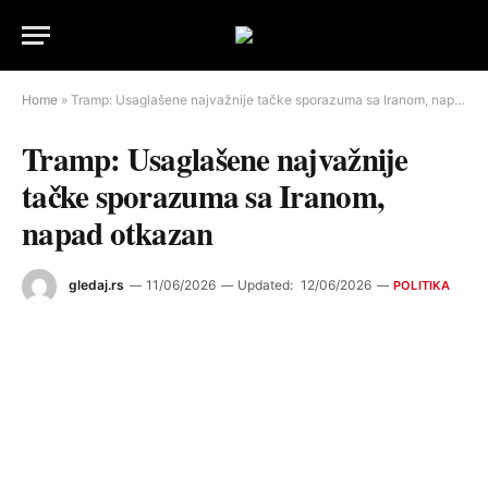
Home
»
Tramp: Usaglašene najvažnije tačke sporazuma sa Iranom, napad otkazan
Tramp: Usaglašene najvažnije
tačke sporazuma sa Iranom,
napad otkazan
gledaj.rs
11/06/2026
Updated:
12/06/2026
POLITIKA