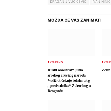
DRAGAN J VUČIĆEVIĆ
IVAN NINIĆ
MOŽDA ĆE VAS ZANIMATI
AKTUELNO
AKTU
Ruski analitičar: Juda
Zelen
srpskog i ruskog naroda
Vučić dočekuje izdahnulog
„predsednika“ Zelenskog u
Beogradu.