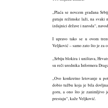
„Plaća se novcem građana Srbije
gutaju režimske laži, na svaki n
izdajnici države i naroda“, navo
I upravo tako se u ovom trenu
Veljković – samo zato što je za 
„Srbiju blokira i uništava, Hrva
su reči urednika Informera Drag
„Ovo konkretno letovanje u po
dobio tužbu koja je bila dovljn
goru, a ono što je zanimljivo 
prestaju“, kaže Veljković.