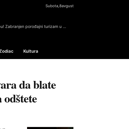
Subota,8avgust
Tramp potpisao izvršnu naredbu! Zabranjen porođajni turizam u SAD
Zodiac
Kultura
Facebook
X
Instagram
(Twitter)
ara da blate
a odštete