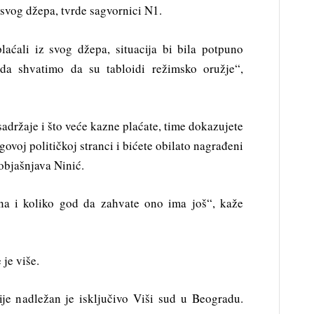
 svog džepa, tvrde sagvornici N1.
laćali iz svog džepa, situacija bi bila potpuno
a shvatimo da su tabloidi režimsko oružje“,
sadržaje i što veće kazne plaćate, time dokazujete
ovoj političkoj stranci i bićete obilato nagrađeni
objašnjava Ninić.
na i koliko god da zahvate ono ima još“, kaže
je više.
bije nadležan je isključivo Viši sud u Beogradu.