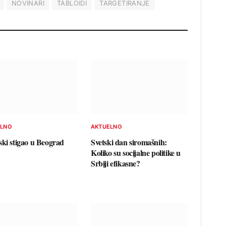
NOVINARI
TABLOIDI
TARGETIRANJE
ELNO
AKTUELNO
ski stigao u Beograd
Svetski dan siromašnih:
Koliko su socijalne politike u
Srbiji efikasne?