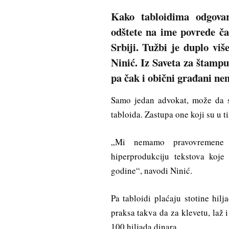
Kako tabloidima odgovar
odštete na ime povrede ča
Srbiji. Tužbi je duplo vi
Ninić. Iz Saveta za štampu
pa čak i obični građani ne
Samo jedan advokat, može da s
tabloida. Zastupa one koji su u 
„Mi nemamo pravovremene 
hiperprodukciju tekstova koje
godine“, navodi Ninić.
Pa tabloidi plaćaju stotine hil
praksa takva da za klevetu, laž
100 hiljada dinara.