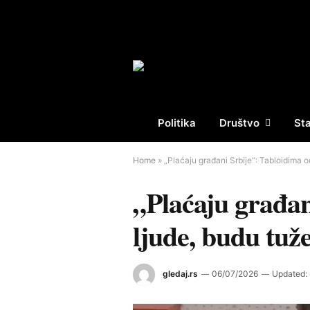
Politika
Društvo
St
Home
»
„Plaćaju građani Srbije“: Tabloidima o
„Plaćaju građan
ljude, budu tuže
gledaj.rs
06/07/2026
Updated: