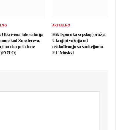
ELNO
AKTUELNO
Otkrivena laboratorija
Hil: Isporuka srpskog oružja
uane kod Smedereva,
Ukrajini važnija od
njeno oko pola tone
usklađivanja sa sankcijama
e (FOTO)
EU Moskvi