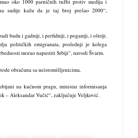
imao oko 1000 parničnih tužbi protiv medija i
na sudije kažu da je taj broj prešao 2000“,
 budu i gadniji, i perfidniji, i poganiji, i oštriji.
mlja političkih emigranata, poslednji je kolega
zbednosti morao napustiti Srbiji“, navodi Švarm.
etode obračuna sa neistomišljenicima.
ubijani na kućnom pragu, ministar informisanja
ik – Aleksandar Vučić“, zaključuje Veljković.