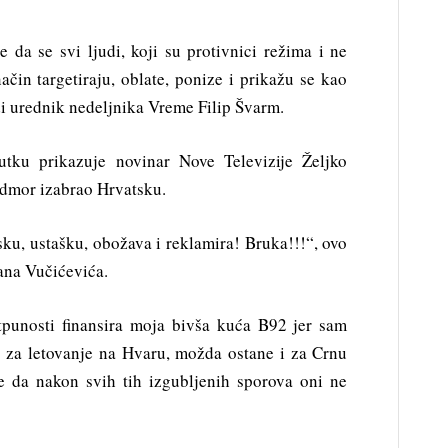
 da se svi ljudi, koji su protivnici režima i ne
ačin targetiraju, oblate, ponize i prikažu se kao
di urednik nedeljnika Vreme Filip Švarm.
tku prikazuje novinar Nove Televizije Željko
odmor izabrao Hrvatsku.
tsku, ustašku, obožava i reklamira! Bruka!!!“, ovo
ana Vučićevića.
tpunosti finansira moja bivša kuća B92 jer sam
a za letovanje na Hvaru, možda ostane i za Crnu
je da nakon svih tih izgubljenih sporova oni ne