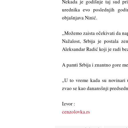
Nekada je godišnje taj sud pr
urednika evo poslednjih godi
objašnjava Ninić.
„Možemo zaista očekivati da napadi
Nažalost, Srbija je postala ze
Aleksandar Radić koji je radi be
A pamti Srbija i znantno gore m
„U to vreme kada su novinari 
zvao se kao danansšnji predsedn
Izvor :
cenzolovka.rs