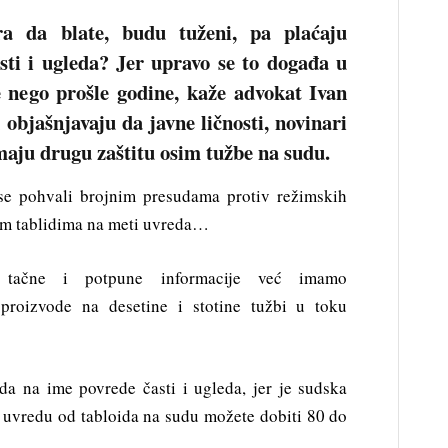
a da blate, budu tuženi, pa plaćaju
sti i ugleda? Jer upravo se to događa u
še nego prošle godine, kaže advokat Ivan
 objašnjavaju da javne ličnosti, novinari
maju drugu zaštitu osim tužbe na sudu.
e pohvali brojnim presudama protiv režimskih
tim tablidima na meti uvreda…
tačne i potpune informacije već imamo
 proizvode na desetine i stotine tužbi u toku
jada na ime povrede časti i ugleda, jer je sudska
 i uvredu od tabloida na sudu možete dobiti 80 do