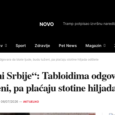
NOVO
av
Sport
Zdravlje
Pet News
Magazin
dgovara da blate ljude, budu tuženi, pa plaćaju stotine hiljada odštete
i Srbije“: Tabloidima odgov
ni, pa plaćaju stotine hiljad
06/07/2026
AKTUELNO