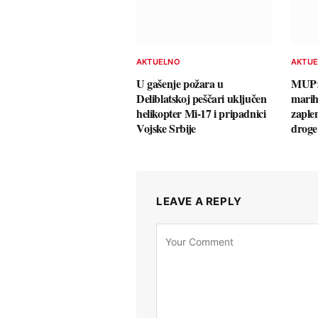
AKTUELNO
AKTU
U gašenje požara u
MUP: 
Deliblatskoj peščari uključen
marih
helikopter Mi-17 i pripadnici
zaple
Vojske Srbije
drog
LEAVE A REPLY