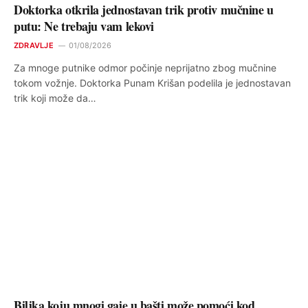
Doktorka otkrila jednostavan trik protiv mučnine u
putu: Ne trebaju vam lekovi
ZDRAVLJE
01/08/2026
Za mnoge putnike odmor počinje neprijatno zbog mučnine
tokom vožnje. Doktorka Punam Krišan podelila je jednostavan
trik koji može da…
Biljka koju mnogi gaje u bašti može pomoći kod