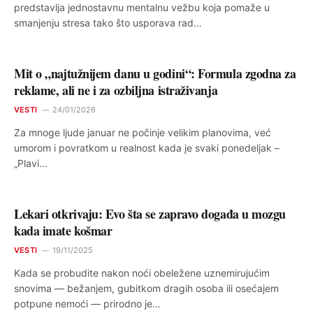
predstavlja jednostavnu mentalnu vežbu koja pomaže u
smanjenju stresa tako što usporava rad…
Mit o „najtužnijem danu u godini“: Formula zgodna za
reklame, ali ne i za ozbiljna istraživanja
VESTI
24/01/2026
Za mnoge ljude januar ne počinje velikim planovima, već
umorom i povratkom u realnost kada je svaki ponedeljak –
„Plavi…
Lekari otkrivaju: Evo šta se zapravo događa u mozgu
kada imate košmar
VESTI
19/11/2025
Kada se probudite nakon noći obeležene uznemirujućim
snovima — bežanjem, gubitkom dragih osoba ili osećajem
potpune nemoći — prirodno je…