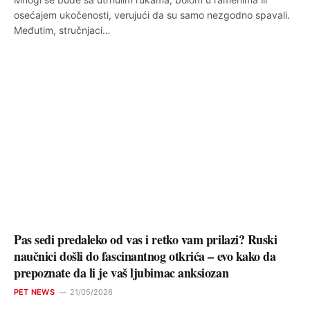
osećajem ukočenosti, verujući da su samo nezgodno spavali.
Međutim, stručnjaci…
Pas sedi predaleko od vas i retko vam prilazi? Ruski
naučnici došli do fascinantnog otkrića – evo kako da
prepoznate da li je vaš ljubimac anksiozan
PET NEWS
21/05/2026