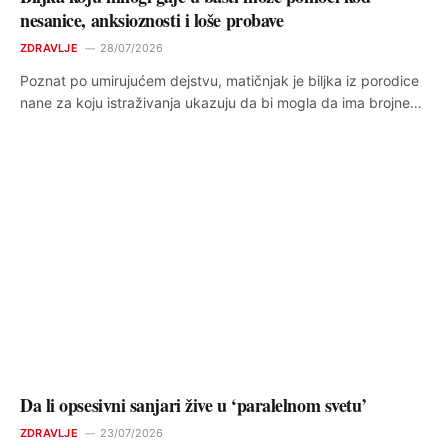
nesanice, anksioznosti i loše probave
ZDRAVLJE
28/07/2026
Poznat po umirujućem dejstvu, matičnjak je biljka iz porodice
nane za koju istraživanja ukazuju da bi mogla da ima brojne…
Da li opsesivni sanjari žive u ‘paralelnom svetu’
ZDRAVLJE
23/07/2026