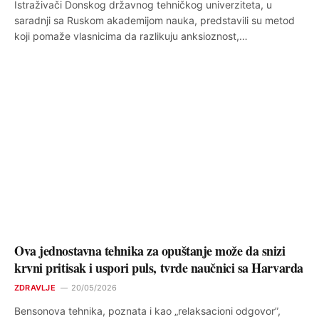
Istraživači Donskog državnog tehničkog univerziteta, u
saradnji sa Ruskom akademijom nauka, predstavili su metod
koji pomaže vlasnicima da razlikuju anksioznost,…
Ova jednostavna tehnika za opuštanje može da snizi
krvni pritisak i uspori puls, tvrde naučnici sa Harvarda
ZDRAVLJE
20/05/2026
Bensonova tehnika, poznata i kao „relaksacioni odgovor”,