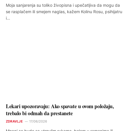
Moja sanjarenja su toliko živopisna i upečatljiva da mogu da
se rasplačem ili smejem naglas, kažem Kolinu Rosu, psihijatru
i…
Lekari upozoravaju: Ako spavate u ovom položaju,
trebalo bi odmah da prestanete
ZDRAVLJE
17/06/2026
Mnogi se bude sa utrnulim rukama, bolom u ramenima ili