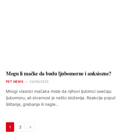
Mogu li mačke da budu ljubomorne i anksiozne?
PET NEWS
24/09/2025
Mnogi vlasnici mačaka misle da njihovi ljubimci osećaju
ljubomoru, ali stvarnost je nešto složenija. Reakcije poput
šištanja, grebanja ili nagle…
Next
1
2