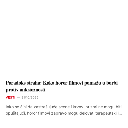
Paradoks straha: Kako horor filmovi pomažu u borbi
protiv anksioznosti
VESTI
31/10/2025
Iako se čini da zastrašujuće scene i krvavi prizori ne mogu biti
opuštajući, horor filmovi zapravo mogu delovati terapeutski i…