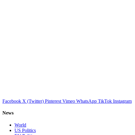
Facebook
X (Twitter)
Pinterest
Vimeo
WhatsApp
TikTok
Instagram
News
World
US Politics