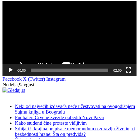
Прегледач
видео
записа
00:00
02:00
Facebook
X (Twitter)
Instagram
Nedelja,9avgust
NOVO
Neki od najvećih izdavača neće učestvovati na ovogodišnjem
Sajmu knjiga u Beogradu
Fudbaleri Crvene zvezde pobedili Novi Pazar
Kako studenti čine proteste vidljivim
Srbija i Ukrajina potpisale memorandum o zdravlju životinja i
bezbednosti hrane: Šta on predviđa?