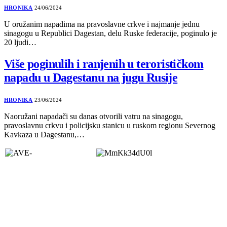
HRONIKA
24/06/2024
U oružanim napadima na pravoslavne crkve i najmanje jednu
sinagogu u Republici Dagestan, delu Ruske federacije, poginulo je
20 ljudi…
Više poginulih i ranjenih u terorističkom
napadu u Dagestanu na jugu Rusije
HRONIKA
23/06/2024
Naoružani napadači su danas otvorili vatru na sinagogu,
pravoslavnu crkvu i policijsku stanicu u ruskom regionu Severnog
Kavkaza u Dagestanu,…