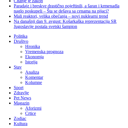
Čitanje je zakon
Paradajz i breskve drastično pojeftinili, a šaran i krmenadla
naglo poskupeli – Šta se dešava sa cenama na pijaci?
Mali reaktori, velika obećanja – novi nuklearni trend
Na današnji dan 9. avgust: Košarkaška reprezentacija SR
Jugoslavije postala svetski šampion
Politika
Društvo
Hronika
Vremenska prognoza
Ekonomja
Istorija
Stav
Analiza
Komentar
Kolumne
Sport
Zdravlje
Pet News
Magazin
Aforizmi
Crtice
Zodiac
Kultura