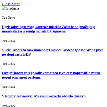
Close Menu
Top News
Egzit zabranjen zbog kontrole mladih: Zašto je najznačajnija
manifestacija u zemlji morala biti ugašena
09/08/2026
Vučić: Izbori za maksimalno tri meseca, sledeće godine Srbija prva
po stopi rasta BDP
08/08/2026
Ovaj prirodni sprej protiv komaraca lako ćete napraviti, a miriše
poput omiljenog parfema
08/08/2026
Vladimir Kovačević: Mi smo uvoznički obolelo društvo.
09/07/2026