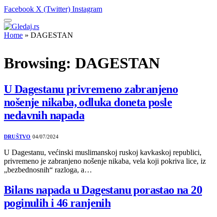
Facebook
X (Twitter)
Instagram
Home
»
DAGESTAN
Browsing:
DAGESTAN
U Dagestanu privremeno zabranjeno
nošenje nikaba, odluka doneta posle
nedavnih napada
DRUŠTVO
04/07/2024
U Dagestanu, većinski muslimanskoj ruskoj kavkaskoj republici,
privremeno je zabranjeno nošenje nikaba, vela koji pokriva lice, iz
„bezbednosnih“ razloga, a…
Bilans napada u Dagestanu porastao na 20
poginulih i 46 ranjenih