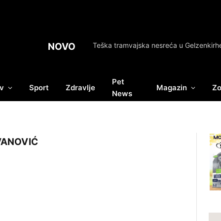
NOVO
Pet
v
Sport
Zdravlje
Magazin
Zo
News
VANOVIĆ