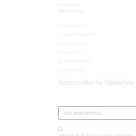
Media Kits
SERVICES
Subscriptions
Customer Support
Bulk Packages
Newsletters
Sponsored News
Work With Us
Subscribe to Updates
Get the latest creative news from FooB
By signing up, you agree to the our t
Gledaj.rs© 2024 Sva prava zadržana