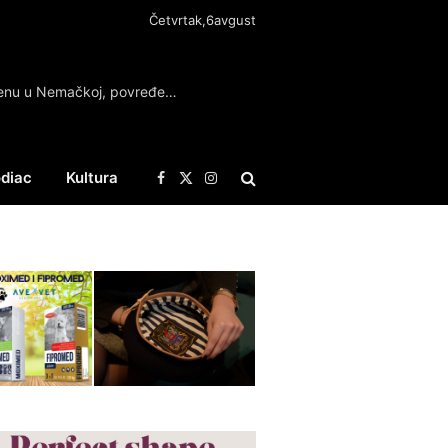
Četvrtak,6avgust
Teška tramvajska nesreća u Gelzenkirhenu u Nemačkoj, povređeno 25 osoba
diac
Kultura
Facebook
X
Instagram
(Twitter)