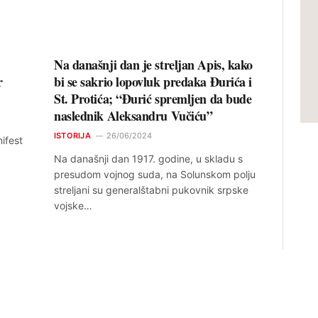
Na današnji dan je streljan Apis, kako
r
bi se sakrio lopovluk predaka Đurića i
St. Protića; “Đurić spremljen da bude
naslednik Aleksandru Vučiću”
ISTORIJA
26/06/2024
ifest
Na današnji dan 1917. godine, u skladu s
presudom vojnog suda, na Solunskom polju
streljani su generalštabni pukovnik srpske
vojske…