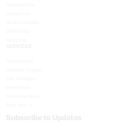
Classified Ads
Contact Info
Do Not Sell Data
GDPR Policy
Media Kits
SERVICES
Subscriptions
Customer Support
Bulk Packages
Newsletters
Sponsored News
Work With Us
Subscribe to Updates
Get the latest creative news from FooBar about art, design