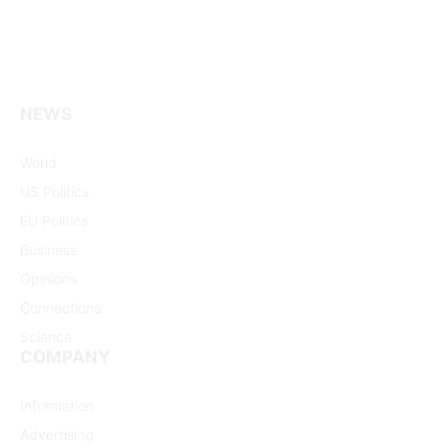
NEWS
Facebook
X
Pinterest
Vimeo
WhatsApp
TikTok
Instagram
(Twitter)
World
US Politics
EU Politics
Business
Opinions
Connections
Science
COMPANY
Information
Advertising