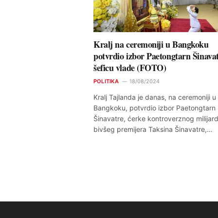
Kralj na ceremoniji u Bangkoku
potvrdio izbor Paetongtarn Šinavat
šeficu vlade (FOTO)
POLITIKA
18/08/2024
Kralj Tajlanda je danas, na ceremoniji u
Bangkoku, potvrdio izbor Paetongtarn
Šinavatre, ćerke kontroverznog milijard
bivšeg premijera Taksina Šinavatre,…