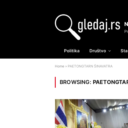
Politika
Društvo
Sta
Home
»
PAETONGTARN ŠINAVATRA
BROWSING:
PAETONGTAR