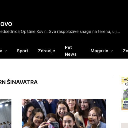
NOVO
Predsednica Opštine Kovin: Sve raspoložive snage na terenu, u javnosti mnogo dezinformacija
Pet
v
Sport
Zdravlje
Magazin
Zo
News
N ŠINAVATRA