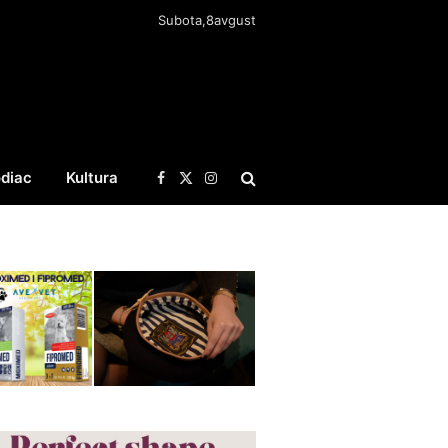
Subota,8avgust
diac
Kultura
Facebook
X
Instagram
(Twitter)