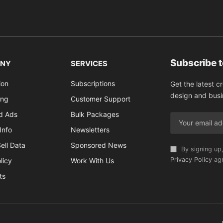
Subscribe 
NY
SERVICES
ion
Subscriptions
Get the latest c
design and busi
ing
Customer Support
ed Ads
Bulk Packages
Info
Newsletters
ell Data
Sponsored News
By signing up,
Privacy Policy
agr
licy
Work With Us
ts