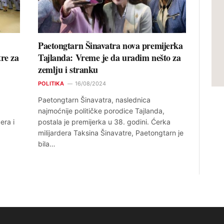
Paetongtarn Šinavatra nova premijerka
re za
Tajlanda: Vreme je da uradim nešto za
zemlju i stranku
POLITIKA
16/08/2024
Paetongtarn Šinavatra, naslednica
najmoćnije političke porodice Tajlanda,
era i
postala je premijerka u 38. godini. Ćerka
milijardera Taksina Šinavatre, Paetongtarn je
bila…