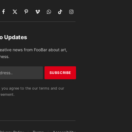
Facebook
X
Pinterest
Vimeo
WhatsApp
TikTok
Instagram
(Twitter)
to Updates
reative news from FooBar about art,
ness.
 you agree to the our terms and our
eement.