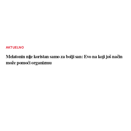
AKTUELNO
Melatonin nije koristan samo za bolji san: Evo na koji još način
može pomoći organizmu