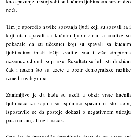
kao spavanje u istoj sobi sa kućnim ljubimcem barem deo
noći.
Tim je uporedio navike spavanja ljudi koji su spavali sa i
koji nisu spavali sa kućnim ljubimcima, a analize su
pokazale da su učesnici koji su spavali sa kućnim
ljubimcima imali lošiji kvalitet sna i više simptoma
nesanice od onih koji nisu. Rezultati su bili isti ili slični
čak i nakon što su uzete u obzir demografske razlike
između ovih grupa.
Zanimljivo je da kada su uzeli u obzir vrste kućnih
ljubimaca sa kojima su ispitanici spavali u istoj sobi,
ispostavilo se da postoje dokazi o negativnom uticaju
pasa na san, ali ne i mačaka.
Ono što je iznenadilo istraživače jeste da su skoro svi