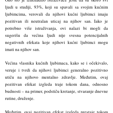
ljudi u studiji, 93%, koji su spavali sa svojim kućnim
ljubimcima, verovali da njihovi kućni ljubimci imaju
pozitivan ili neutralan uticaj na njihov san. Iako je
potrebno više istraživanja, ovi nalazi bi mogli da
sugerišu da većina ljudi nije svesna potencijalnih
negativnih efekata koje njihovi kućni ljubimci mogu
imati na njihov san.
Većina vlasnika kućnih ljubimaca, kako se i očekivalo,
veruje i tvrdi da njihovi ljubimci generalno pozitivno
utiču na njihovo mentalno zdravlje. Međutim, ovaj
pozitivan efekat izgleda traje tokom dana, odnosno
budnosti – na primer, podstiču kretanje, stvaranje dnevne
rutine, druženje.
Međutim, ovaj pozitivan efekat izgleda prestaje tokom