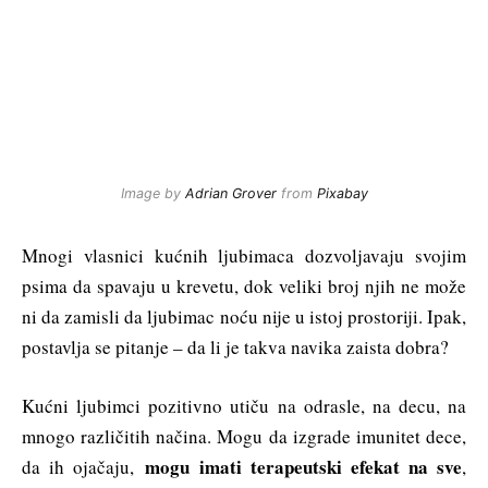
Image by
Adrian Grover
from
Pixabay
Mnogi vlasnici kućnih ljubimaca dozvoljavaju svojim
psima da spavaju u krevetu, dok veliki broj njih ne može
ni da zamisli da ljubimac noću nije u istoj prostoriji. Ipak,
postavlja se pitanje – da li je takva navika zaista dobra?
Kućni ljubimci pozitivno utiču na odrasle, na decu, na
mnogo različitih načina. Mogu da izgrade imunitet dece,
mogu imati terapeutski efekat na sve
da ih ojačaju,
,