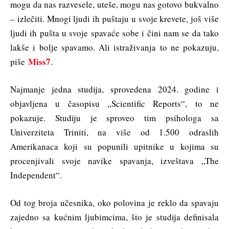
mogu da nas razvesele, uteše, mogu nas gotovo bukvalno
– izlečiti. Mnogi ljudi ih puštaju u svoje krevete, još više
ljudi ih pušta u svoje spavaće sobe i čini nam se da tako
lakše i bolje spavamo. Ali istraživanja to ne pokazuju,
Miss7
piše
.
Najmanje jedna studija, sprovedena 2024. godine i
objavljena u časopisu „Scientific Reports“, to ne
pokazuje. Studiju je sproveo tim psihologa sa
Univerziteta Triniti, na više od 1.500 odraslih
Amerikanaca koji su popunili upitnike u kojima su
procenjivali svoje navike spavanja, izveštava „The
Independent“.
Od tog broja učesnika, oko polovina je reklo da spavaju
zajedno sa kućnim ljubimcima, što je studija definisala