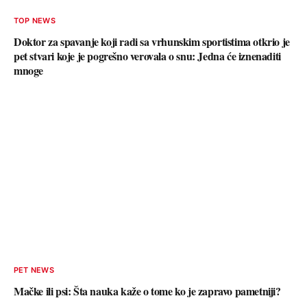
TOP NEWS
Doktor za spavanje koji radi sa vrhunskim sportistima otkrio je
pet stvari koje je pogrešno verovala o snu: Jedna će iznenaditi
mnoge
PET NEWS
Mačke ili psi: Šta nauka kaže o tome ko je zapravo pametniji?