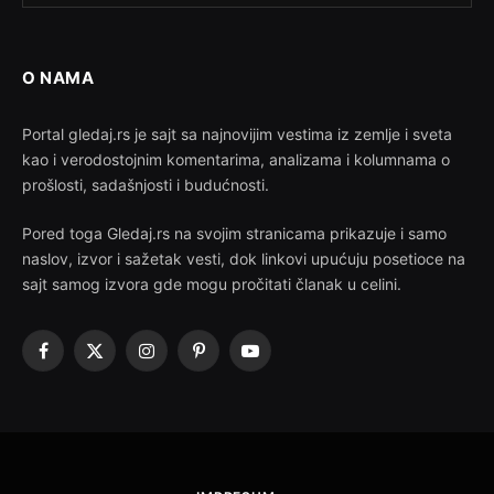
O NAMA
Portal gledaj.rs je sajt sa najnovijim vestima iz zemlje i sveta
kao i verodostojnim komentarima, analizama i kolumnama o
prošlosti, sadašnjosti i budućnosti.
Pored toga Gledaj.rs na svojim stranicama prikazuje i samo
naslov, izvor i sažetak vesti, dok linkovi upućuju posetioce na
sajt samog izvora gde mogu pročitati članak u celini.
Facebook
X
Instagram
Pinterest
YouTube
(Twitter)