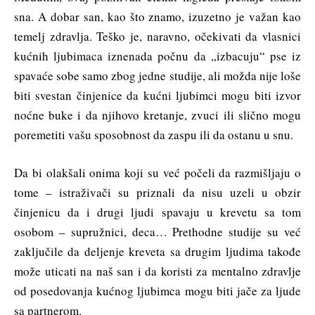
sna. A dobar san, kao što znamo, izuzetno je važan kao
temelj zdravlja. Teško je, naravno, očekivati da vlasnici
kućnih ljubimaca iznenada počnu da „izbacuju“ pse iz
spavaće sobe samo zbog jedne studije, ali možda nije loše
biti svestan činjenice da kućni ljubimci mogu biti izvor
noćne buke i da njihovo kretanje, zvuci ili slično mogu
poremetiti vašu sposobnost da zaspu ili da ostanu u snu.
Da bi olakšali onima koji su već počeli da razmišljaju o
tome – istraživači su priznali da nisu uzeli u obzir
činjenicu da i drugi ljudi spavaju u krevetu sa tom
osobom – supružnici, deca… Prethodne studije su već
zaključile da deljenje kreveta sa drugim ljudima takođe
može uticati na naš san i da koristi za mentalno zdravlje
od posedovanja kućnog ljubimca mogu biti jače za ljude
sa partnerom.