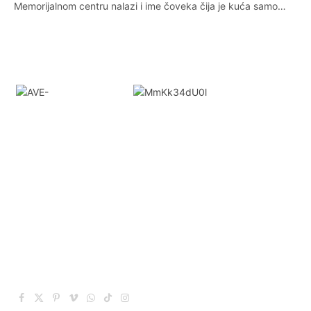
Memorijalnom centru nalazi i ime čoveka čija je kuća samo…
Facebook
X
Pinterest
Vimeo
WhatsApp
TikTok
Instagram