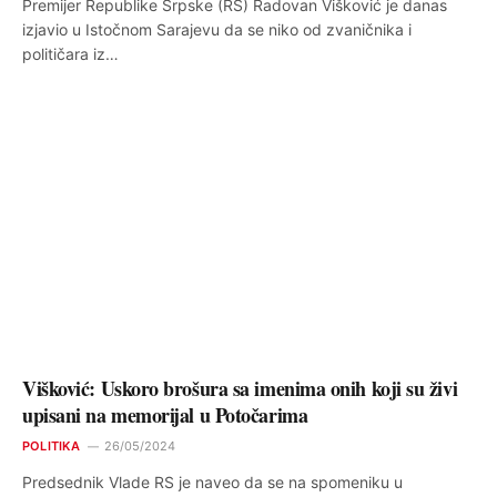
Premijer Republike Srpske (RS) Radovan Višković je danas
izjavio u Istočnom Sarajevu da se niko od zvaničnika i
političara iz…
Višković: Uskoro brošura sa imenima onih koji su živi
upisani na memorijal u Potočarima
POLITIKA
26/05/2024
Predsednik Vlade RS je naveo da se na spomeniku u