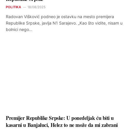
POLITIKA
18/08/2025
Radovan Višković podneo je ostavku na mesto premijera
Republike Srpske, javlja N1 Sarajevo. „Kao što vidite, nisam u
bolnici nego…
Premijer Republike Srpske: U ponedeljak ću biti u
kasarni u Banjaluci, Helez to ne može da mi zabrani