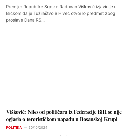
Premijer Republike Srpske Radovan Višković izjavio je u
Brčkom da je Tužilaštvo BiH već otvorilo predmet zbog
proslave Dana RS…
Višković: Niko od političara iz Federacije BiH se nije
oglasio o terorističkom napadu u Bosanskoj Krupi
POLITIKA
30/10/2024