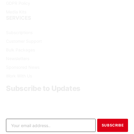
GDPR Policy
Media Kits
SERVICES
Subscriptions
Customer Support
Bulk Packages
Newsletters
Sponsored News
Work With Us
Subscribe to Updates
Get the latest creative news from FooBar about art, design
and business.