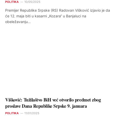
POLITIKA
10/05/2025
Premijer Republike Srpske (RS) Radovan Višković izjavio je da
će 12. maja biti u kasarni „Kozara“ u Banjaluci na
obeležavanju…
Višković: Tužilaštvo BiH već otvorilo predmet zbog
proslave Dana Republike Srpske 9. januara
POLITIKA
11/01/2025