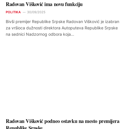
Radovan Višković ima novu funkciju
POLITIKA
30/09/2025
Bivši premijer Republike Srpske Radovan Višković je izabran
za vršioca dužnosti direktora Autoputeva Republike Srpske
na sednici Nadzornog odbora koja…
Radovan Višković podneo ostavku na mesto premijera
Republike Srpske