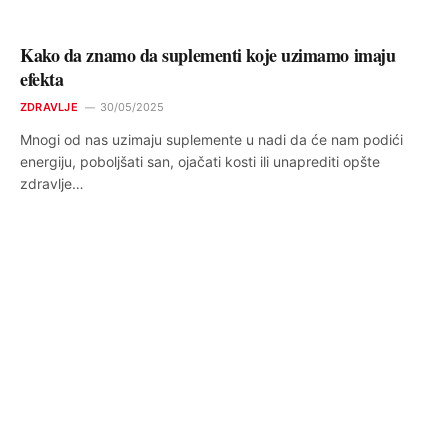
Kako da znamo da suplementi koje uzimamo imaju
efekta
ZDRAVLJE
30/05/2025
Mnogi od nas uzimaju suplemente u nadi da će nam podići
energiju, poboljšati san, ojačati kosti ili unaprediti opšte
zdravlje…