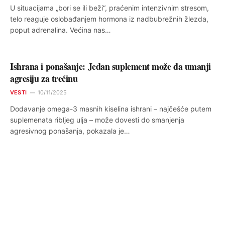
U situacijama „bori se ili beži“, praćenim intenzivnim stresom,
telo reaguje oslobađanjem hormona iz nadbubrežnih žlezda,
poput adrenalina. Većina nas…
Ishrana i ponašanje: Jedan suplement može da umanji
agresiju za trećinu
VESTI
10/11/2025
Dodavanje omega-3 masnih kiselina ishrani – najčešće putem
suplemenata ribljeg ulja – može dovesti do smanjenja
agresivnog ponašanja, pokazala je…