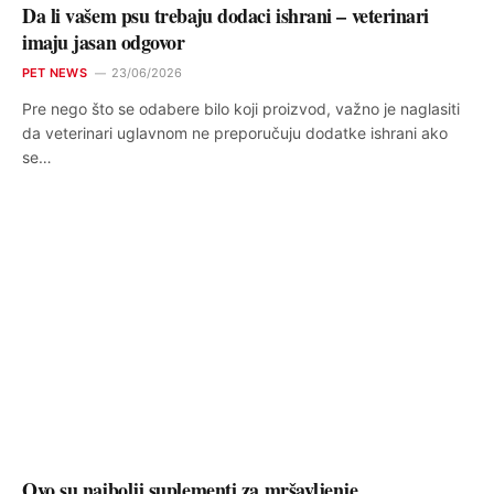
Da li vašem psu trebaju dodaci ishrani – veterinari
imaju jasan odgovor
PET NEWS
23/06/2026
Pre nego što se odabere bilo koji proizvod, važno je naglasiti
da veterinari uglavnom ne preporučuju dodatke ishrani ako
se…
Ovo su najbolji suplementi za mršavljenje