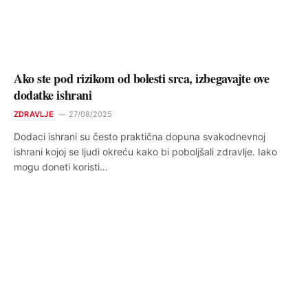
Ako ste pod rizikom od bolesti srca, izbegavajte ove
dodatke ishrani
ZDRAVLJE
27/08/2025
Dodaci ishrani su često praktična dopuna svakodnevnoj
ishrani kojoj se ljudi okreću kako bi poboljšali zdravlje. Iako
mogu doneti koristi…