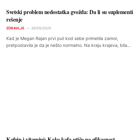
Svetski problem nedostatka gvožđa: Da li su suplementi
rešenje
ZDRAVLJE
26/05/2025
Kad je Megan Rajan prvi put kod sebe primetila zamor,
pretpostavila je da je nešto normalno. Na kraju krajeva, bila…
Kofein i vitamini: Kako kafa utiče na efikasnost