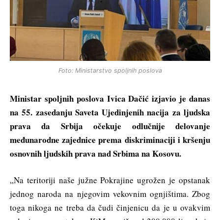
Foto: Ministarstvo spoljnih poslova
Ministar spoljnih poslova Ivica Dačić izjavio je danas
na 55. zasedanju Saveta Ujedinjenih nacija za ljudska
prava da Srbija očekuje odlučnije delovanje
međunarodne zajednice prema diskriminaciji i kršenju
osnovnih ljudskih prava nad Srbima na Kosovu.
„Na teritoriji naše južne Pokrajine ugrožen je opstanak
jednog naroda na njegovim vekovnim ognjištima. Zbog
toga nikoga ne treba da čudi činjenicu da je u ovakvim