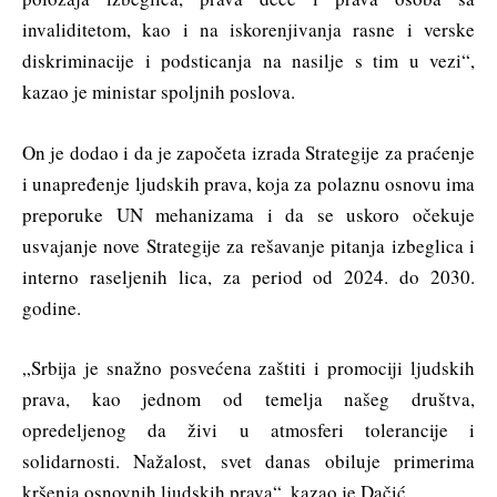
invaliditetom, kao i na iskorenjivanja rasne i verske
diskriminacije i podsticanja na nasilje s tim u vezi“,
kazao je ministar spoljnih poslova.
On je dodao i da je započeta izrada Strategije za praćenje
i unapređenje ljudskih prava, koja za polaznu osnovu ima
preporuke UN mehanizama i da se uskoro očekuje
usvajanje nove Strategije za rešavanje pitanja izbeglica i
interno raseljenih lica, za period od 2024. do 2030.
godine.
„Srbija je snažno posvećena zaštiti i promociji ljudskih
prava, kao jednom od temelja našeg društva,
opredeljenog da živi u atmosferi tolerancije i
solidarnosti. Nažalost, svet danas obiluje primerima
kršenja osnovnih ljudskih prava“, kazao je Dačić.