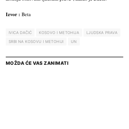
Izvor :
Beta
IVICA DAČIĆ
KOSOVO I METOHIJA
LJUDSKA PRAVA
SRBI NA KOSOVU I METOHIJI
UN
MOŽDA ĆE VAS ZANIMATI