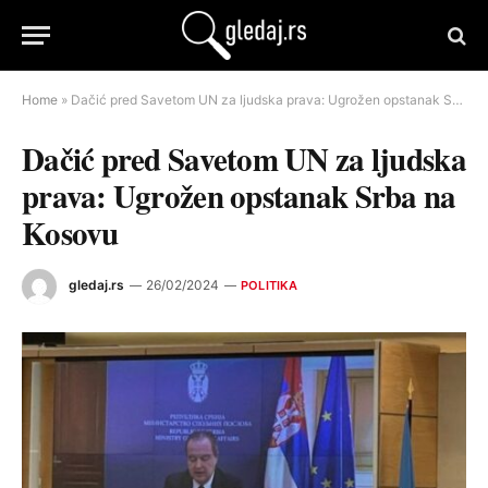
Home
»
Dačić pred Savetom UN za ljudska prava: Ugrožen opstanak Srba na Kosovu
Dačić pred Savetom UN za ljudska
prava: Ugrožen opstanak Srba na
Kosovu
gledaj.rs
26/02/2024
POLITIKA