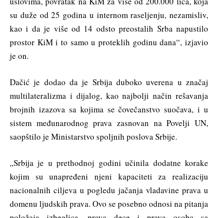
uslovima, povratak na KiM za više od 200.000 lica, koja
su duže od 25 godina u internom raseljenju, nezamisliv,
kao i da je više od 14 odsto preostalih Srba napustilo
prostor KiM i to samo u proteklih godinu dana“, izjavio
je on.
Dačić je dodao da je Srbija duboko uverena u značaj
multilateralizma i dijalog, kao najbolji način rešavanja
brojnih izazova sa kojima se čovečanstvo suočava, i u
sistem međunarodnog prava zasnovan na Povelji UN,
saopštilo je Ministarstvo spoljnih poslova Srbije.
„Srbija je u prethodnoj godini učinila dodatne korake
kojim su unapređeni njeni kapaciteti za realizaciju
nacionalnih ciljeva u pogledu jačanja vladavine prava u
domenu ljudskih prava. Ovo se posebno odnosi na pitanja
položaja izbeglica, prava dece i prava osoba sa