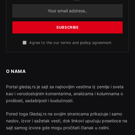
Agree to the our terms and
policy
agreement.
O NAMA
Portal gledaj.rs je sajt sa najnovijim vestima iz zemlje i sveta
kao i verodostojnim komentarima, analizama i kolumnama o
prošlosti, sadašnjosti i budućnosti.
Pored toga Gledaj.rs na svojim stranicama prikazuje i samo
naslov, izvor i sažetak vesti, dok linkovi upućuju posetioce na
sajt samog izvora gde mogu pročitati članak u celini.