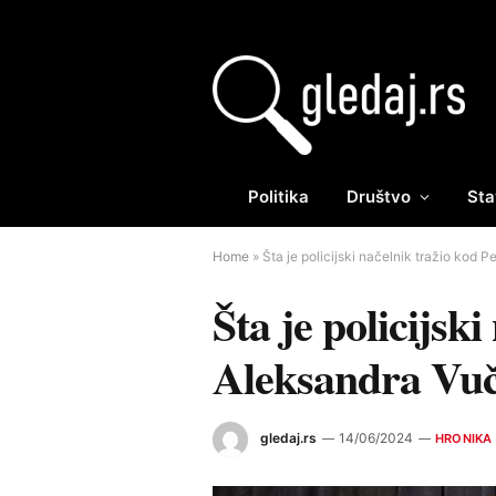
Politika
Društvo
Sta
Home
»
Šta je policijski načelnik tražio kod
Šta je policijsk
Aleksandra Vuč
gledaj.rs
14/06/2024
HRONIKA