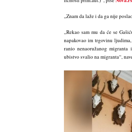
Nova.r
ličnosti prim.aut.)“, piše
„Znam da laže i da ga nije posla
„Rekao sam mu da će se Gašiću 
napakovao im trgovinu ljudima, 
ranio nenaoružanog migranta i
ubistvo svalio na migranta“, nave