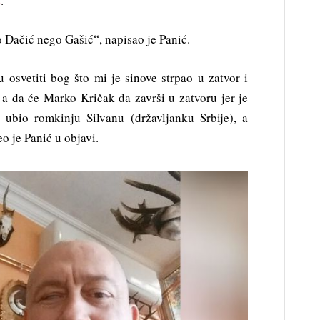
s
.
o Dačić nego Gašić“, napisao je Panić.
osvetiti bog što mi je sinove strpao u zatvor i
a da će Marko Kričak da završi u zatvoru jer je
 ubio romkinju Silvanu (državljanku Srbije), a
o je Panić u objavi.