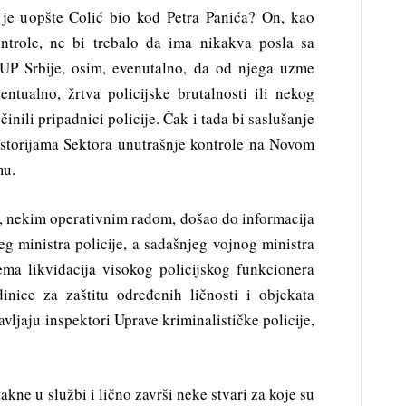
 je uopšte Colić bio kod Petra Panića? On, kao
ontrole, ne bi trebalo da ima nikakva posla sa
MUP Srbije, osim, evenutalno, da od njega uzme
entualno, žrtva policijske brutalnosti ili nekog
inili pripadnici policije. Čak i tada bi saslušanje
ostorijama Sektora unutrašnje kontrole na Novom
mu.
ić, nekim operativnim radom, došao do informacija
g ministra policije, a sadašnjeg vojnog ministra
rema likvidacija visokog policijskog funkcionera
nice za zaštitu određenih ličnosti i objekata
avljaju inspektori Uprave kriminalističke policije,
takne u službi i lično završi neke stvari za koje su