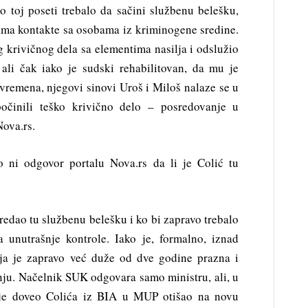
 o toj poseti trebalo da sačini službenu belešku,
i ima kontakte sa osobama iz kriminogene sredine.
g krivičnog dela sa elementima nasilja i odslužio
ali čak iako je sudski rehabilitovan, da mu je
vremena, njegovi sinovi Uroš i Miloš nalaze se u
očinili teško krivično delo – posredovanje u
Nova.rs.
o ni odgovor portalu Nova.rs da li je Colić tu
redao tu službenu belešku i ko bi zapravo trebalo
a unutrašnje kontrole. Iako je, formalno, iznad
elja je zapravo već duže od dve godine prazna i
anju. Načelnik SUK odgovara samo ministru, ali, u
 je doveo Colića iz BIA u MUP otišao na novu