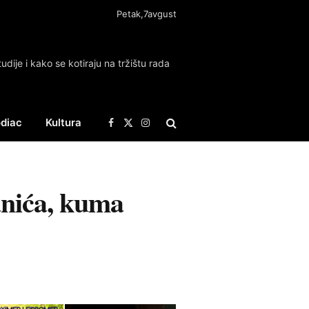
Petak,7avgust
tudije i kako se kotiraju na tržištu rada
diac
Kultura
Facebook
X
Instagram
(Twitter)
Panića, kuma