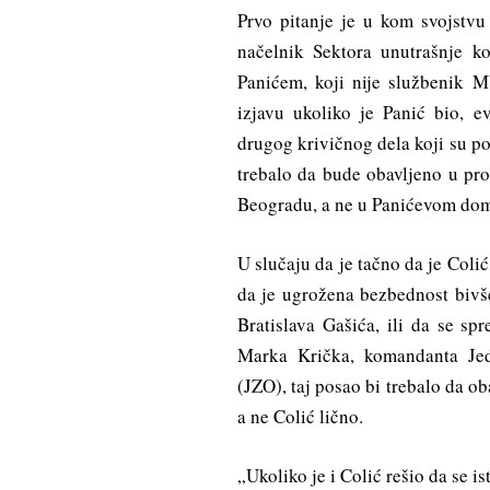
Prvo pitanje je u kom svojstvu
načelnik Sektora unutrašnje k
Panićem, koji nije službenik 
izjavu ukoliko je Panić bio, ev
drugog krivičnog dela koji su poč
trebalo da bude obavljeno u pr
Beogradu, a ne u Panićevom do
U slučaju da je tačno da je Col
da je ugrožena bezbednost bivše
Bratislava Gašića, ili da se sp
Marka Krička, komandanta Jedi
(JZO), taj posao bi trebalo da ob
a ne Colić lično.
„Ukoliko je i Colić rešio da se is