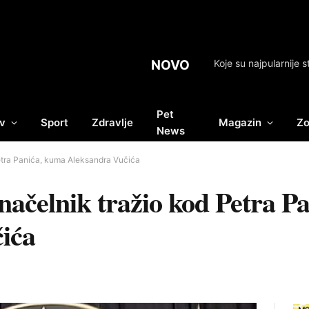
NOVO
Koje su najpularnije s
Pet
v
Sport
Zdravlje
Magazin
Zo
News
 Petra Panića, kuma Aleksandra Vučića
i načelnik tražio kod Petra 
ića