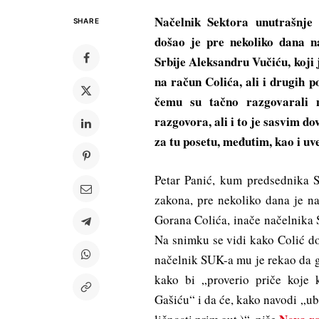
Načelnik Sektora unutrašnje
SHARE
došao je pre nekoliko dana 
Srbije Aleksandru Vučiću, koji 
na račun Colića, ali i drugih p
čemu su tačno razgovarali n
razgovora, ali i to je sasvim dov
za tu posetu, međutim, kao i uve
Petar Panić, kum predsednika Sr
zakona, pre nekoliko dana je n
Gorana Colića, inače načelnika 
Na snimku se vidi kako Colić do
načelnik SUK-a mu je rekao da ga
kako bi „proverio priče koje 
Gašiću“ i da će, kako navodi „u