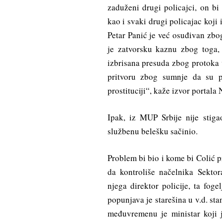
zaduženi drugi policajci, on bi
kao i svaki drugi policajac koj
Petar Panić je već osuđivan zbo
je zatvorsku kaznu zbog toga, 
izbrisana presuda zbog protoka 
pritvoru zbog sumnje da su p
prostituciji“, kaže izvor portala 
Ipak, iz MUP Srbije nije stiga
službenu belešku sačinio.
Problem bi bio i kome bi Colić p
da kontroliše načelnika Sektor
njega direktor policije, ta fog
popunjava je starešina u v.d. st
međuvremenu je ministar koji