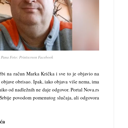
 Pana Foto: Printscreen Facebook
užbi na račun Marka Krička i sve to je objavio na
te objave obrisao. Ipak, iako objava više nema, ima
niko od nadležnih ne daje odgovor. Portal Nova.rs
 Srbije povodom pomenutog slučaja, ali odgovora
ića