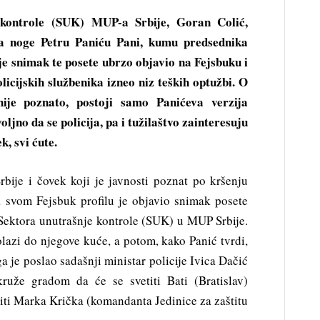
 kontrole (SUK) MUP-a Srbije, Goran Colić,
na noge Petru Paniću Pani, kumu predsednika
je snimak te posete ubrzo objavio na Fejsbuku i
olicijskih službenika izneo niz teških optužbi. O
ije poznato, postoji samo Panićeva verzija
oljno da se policija, pa i tužilaštvo zainteresuju
k, svi ćute.
bije i čovek koji je javnosti poznat po kršenju
a svom Fejsbuk profilu je objavio snimak posete
Sektora unutrašnje kontrole (SUK) u MUP Srbije.
lazi do njegove kuće, a potom, kako Panić tvrdi,
 je poslao sadašnji ministar policije Ivica Dačić
kruže gradom da će se svetiti Bati (Bratislav)
biti Marka Krička (komandanta Jedinice za zaštitu