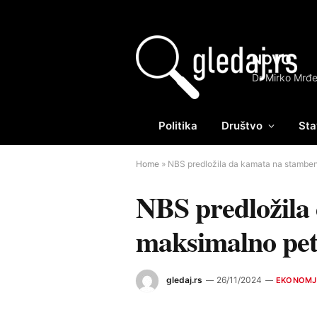
NOVO
Politika
Društvo
Sta
Home
»
NBS predložila da kamata na stamben
NBS predložila
maksimalno pet
gledaj.rs
26/11/2024
EKONOMJ