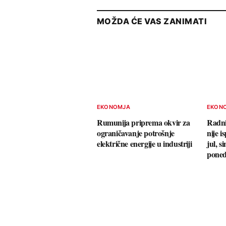
MOŽDA ĆE VAS ZANIMATI
EKONOMJA
EKON
Rumunija priprema okvir za
Radni
ograničavanje potrošnje
nije i
električne energije u industriji
jul, s
poned