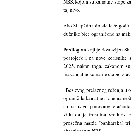
NBS, kojom su kamatne stope za
taj nivo.
Ako Skupština do sledeće godin
dužnike biće ograničene na maks
Predlogom koji je dostavljen Sku
postojeće i za nove korisnike
2025, nakon toga, zakonom su
maksimalne kamatne stope izrač
„Bez ovog prelaznog rešenja u 
ograničila kamatne stope na neš
stopa usled ponovnog vraćanja
vidu da je trenutna vrednost 
prosečna marža (bankarska) tri 
obrazloženju NBS.