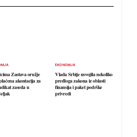
OMJA
EKONOMJA
cima Zastava oružje
Vlada Srbije usvojila nekoliko
splaćena akontacija za
predloga zakona iz oblasti
indikat zaseda u
finansija i paket podrške
eljak
privredi