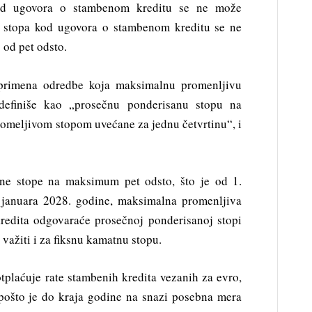
od ugovora o stambenom kreditu se ne može
na stopa kod ugovora o stambenom kreditu se ne
 od pet odsto.
primena odredbe koja maksimalnu promenljivu
definiše kao „prosečnu ponderisanu stopu na
romeljivom stopom uvećane za jednu četvrtinu“, i
ne stope na maksimum pet odsto, što je od 1.
 januara 2028. godine, maksimalna promenljiva
redita odgovaraće prosečnoj ponderisanoj stopi
 važiti i za fiksnu kamatnu stopu.
otplaćuje rate stambenih kredita vezanih za evro,
 pošto je do kraja godine na snazi posebna mera