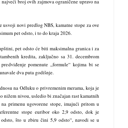
 najveći broj ovih zajmova ograničene upravo na
e usvoji novi predlog NBS, kamatne stope za ove
imum pet odsto, i to do kraja 2026.
pštini, pet odsto će biti maksimalna granica i za
 stambenih kredita, zaključno sa 31. decembrom
 predviđenje pomenute „formule“ kojima bi se
unavale dva puta godišnje.
odnosu na Odluku o privremenim merama, koja je
to nižem nivou, usledio bi značajan rast kamatnih
 na primenu ugovorene stope, imajući pritom u
referentne stope euribor oko 2,9 odsto, dok je
odsto, što u zbiru čini 5,9 odsto“, navodi se u