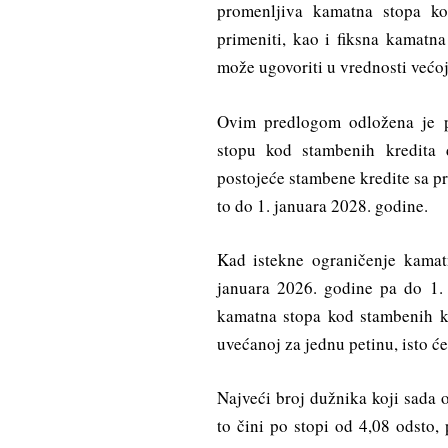
promenljiva kamatna stopa k
primeniti, kao i fiksna kamat
može ugovoriti u vrednosti većoj
Ovim predlogom odložena je 
stopu kod stambenih kredita 
postojeće stambene kredite sa p
to do 1. januara 2028. godine.
Kad istekne ograničenje kamat
januara 2026. godine pa do 1.
kamatna stopa kod stambenih k
uvećanoj za jednu petinu, isto će
Najveći broj dužnika koji sada 
to čini po stopi od 4,08 odsto,