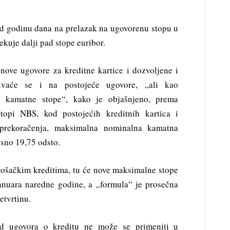
od godinu dana na prelazak na ugovorenu stopu u
ekuje dalji pad stope euribor.
nove ugovore za kreditne kartice i dozvoljene i
ivaće se i na postojeće ugovore, „ali kao
e kamatne stope“, kako je objašnjeno, prema
stopi NBS, kod postojećih kreditnih kartica i
 prekoračenja, maksimalna nominalna kamatna
osno 19,75 odsto.
rošačkim kreditima, tu će nove maksimalne stope
anuara naredne godine, a „formula“ je prosečna
etvrtinu.
od ugovora o kreditu ne može se primeniti u