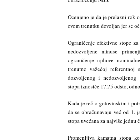
Ocenjeno je da je prelazni rok 
ovom trenutku dovoljan jer se oč
Ograničenje efektivne stope za 
nedozvoljene minuse primenj
ograničenje njihove nominaln
trenutno važećoj referentnoj 
dozvoljenog i nedozvoljenog
stopa iznosiće 17,75 odsto, odn
Kada je reč o gotovinskim i pot
da se obračunavaju već od 1. j
stopa uvećana za najviše jednu č
Promenljiva kamatna stopa k