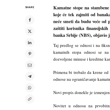
Kamatne stope na stambene k
SHARE
koje će tek zajmiti od bana
neće smeti da budu veće od 
zaštiti korisnika finansijski
banka Srbije (NBS), objavio j
Taj predlog se odnosi i na fiks
kamatnih stopa odnosi se na 
dozvoljene minuse i kreditne kar
Primena bi trebalo da krene od 
odnose na ograničavanje kamatni
Novi propis donekle je izmenjen 
Novitet u odnosu na prvobit