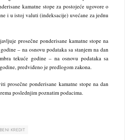
nderisane kamatne stope za postojeće ugovore o
ne i u istoj valuti (indeksacije) uvećane za jednu
bjavljuje prosečne ponderisane kamatne stope na
e godine – na osnovu podataka sa stanjem na dan
cembra tekuće godine – na osnovu podataka sa
 godine, predviđeno je predlogom zakona.
aviti prosečne ponderisane kamatne stope na dan
prema poslednjim poznatim podacima.
BENI KREDIT