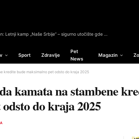
Dr Mirko Mrđen: Letnji kamp „Naše Srbije“ – sigurno utočište gde deca bez roditelja ponovo mogu da se osete zaštićeno
Pet
v
Sport
Zdravlje
Magazin
Zo
News
e kredite bude maksimalno pet odsto do kraja 2025
 da kamata na stambene kre
 odsto do kraja 2025
A