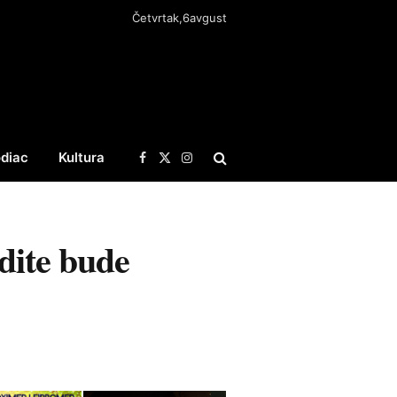
Četvrtak,6avgust
diac
Kultura
Facebook
X
Instagram
(Twitter)
dite bude