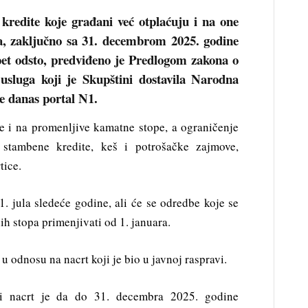
redite koje građani već otplaćuju i na one
ka, zaključno sa 31. decembrom 2025. godine
pet odsto, predviđeno je Predlogom zakona o
h usluga koji je Skupštini dostavila Narodna
e danas portal N1.
ne i na promenljive kamatne stope, a ograničenje
stambene kredite, keš i potrošačke zajmove,
tice.
1. jula sledeće godine, ali će se odredbe koje se
h stopa primenjivati od 1. januara.
u odnosu na nacrt koji je bio u javnoj raspravi.
ni nacrt je da do 31. decembra 2025. godine