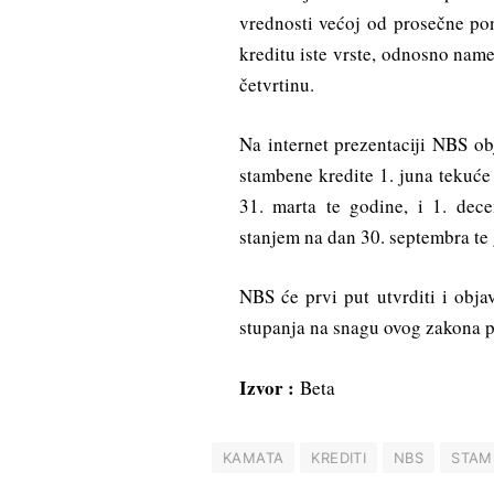
vrednosti većoj od prosečne po
kreditu iste vrste, odnosno name
četvrtinu.
Na internet prezentaciji NBS o
stambene kredite 1. juna tekuć
31. marta te godine, i 1. de
stanjem na dan 30. septembra te
NBS će prvi put utvrditi i obj
stupanja na snagu ovog zakona 
Izvor :
Beta
KAMATA
KREDITI
NBS
STAM