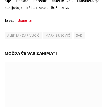
nije umesno ispredati dalekosežne konsideracije“,
zaključuje bivši ambasado Božinović.
Izvor :
danas.rs
ALEKSANDAR VUČIĆ
MARK BRNOVIĆ
SAD
MOŽDA ĆE VAS ZANIMATI