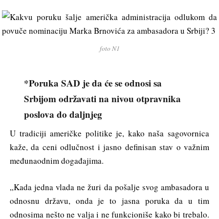
foto N1
*Poruka SAD je da će se odnosi sa
Srbijom održavati na nivou otpravnika
poslova do daljnjeg
U tradiciji američke politike je, kako naša sagovornica
kaže, da ceni odlučnost i jasno definisan stav o važnim
međunaodnim događajima.
„Kada jedna vlada ne žuri da pošalje svog ambasadora u
odnosnu državu, onda je to jasna poruka da u tim
odnosima nešto ne valja i ne funkcioniše kako bi trebalo.