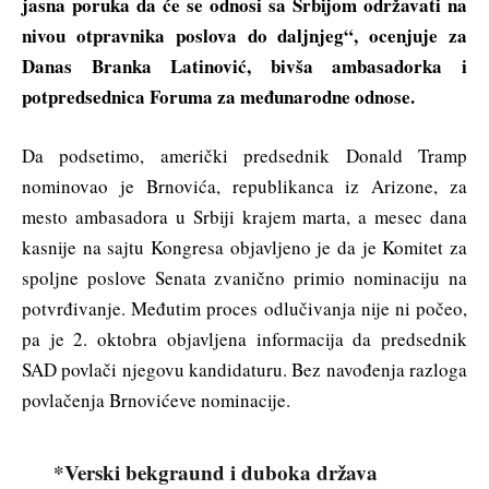
jasna poruka da će se odnosi sa Srbijom održavati na
nivou otpravnika poslova do daljnjeg“, ocenjuje za
Danas Branka Latinović, bivša ambasadorka i
potpredsednica Foruma za međunarodne odnose.
Da podsetimo, američki predsednik Donald Tramp
nominovao je Brnovića, republikanca iz Arizone, za
mesto ambasadora u Srbiji krajem marta, a mesec dana
kasnije na sajtu Kongresa objavljeno je da je Komitet za
spoljne poslove Senata zvanično primio nominaciju na
potvrđivanje. Međutim proces odlučivanja nije ni počeo,
pa je 2. oktobra objavljena informacija da predsednik
SAD povlači njegovu kandidaturu. Bez navođenja razloga
povlačenja Brnovićeve nominacije.
*Verski bekgraund i duboka država