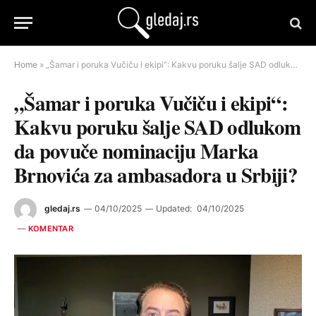
Home
»
„Šamar i poruka Vučiču i ekipi“: Kakvu poruku šalje SAD odlukom da povuče nominaciju Marka Brnovića za ambasadora u Srbiji?
„Šamar i poruka Vučiču i ekipi“:
Kakvu poruku šalje SAD odlukom
da povuče nominaciju Marka
Brnovića za ambasadora u Srbiji?
gledaj.rs
04/10/2025
Updated:
04/10/2025
KOMENTAR