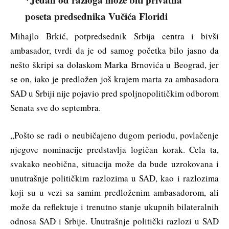
poseta predsednika Vučića Floridi
Mihajlo Brkić, potpredsednik Srbija centra i bivši
ambasador, tvrdi da je od samog početka bilo jasno da
nešto škripi sa dolaskom Marka Brnovića u Beograd, jer
se on, iako je predložen još krajem marta za ambasadora
SAD u Srbiji nije pojavio pred spoljnopolitičkim odborom
Senata sve do septembra.
„Pošto se radi o neubičajeno dugom periodu, povlačenje
njegove nominacije predstavlja logičan korak. Cela ta,
svakako neobična, situacija može da bude uzrokovana i
unutrašnje političkim razlozima u SAD, kao i razlozima
koji su u vezi sa samim predloženim ambasadorom, ali
može da reflektuje i trenutno stanje ukupnih bilateralnih
odnosa SAD i Srbije. Unutrašnje politički razlozi u SAD