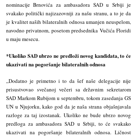
nominacije Brnovića za ambasadora SAD u Srbiji je
svakako politički najizazovniji za našu stranu, a to je da
je kvalitet naših bilateralnih odnosa umanjen neuspelom,
navodno privatnom, posetom predsednika Vučića Floridi
u maju mesecu.
*Ukoliko SAD ubrzo ne predloži novog kandidata, to će
ukazivati na pogoršanje bilateralnih odnosa
„Dodatno je primetno i to da šef naše delegacije nije
prisustvovao svečanoj večeri sa državnim sekretarom
SAD Markom Rubijom u septembru, tokom zasedanja GS
UN u Njujorku, kako god da je naša strana objašnjavala
razloge za taj izostanak. Ukoliko ne bude ubrzo novog
predloga za ambasadora SAD u Srbiji, to će svakako
ukazivati na pogoršanje bilateralnih odnosa. Ličnost