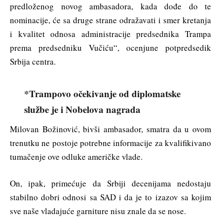
predloženog novog ambasadora, kada dođe do te
nominacije, će sa druge strane odražavati i smer kretanja
i kvalitet odnosa administracije predsednika Trampa
prema predsedniku Vučiću“, ocenjune potpredsedik
Srbija centra.
*Trampovo očekivanje od diplomatske
službe je i Nobelova nagrada
Milovan Božinović, bivši ambasador, smatra da u ovom
trenutku ne postoje potrebne informacije za kvalifikivano
tumačenje ove odluke američke vlade.
On, ipak, primećuje da Srbiji decenijama nedostaju
stabilno dobri odnosi sa SAD i da je to izazov sa kojim
sve naše vladajuće garniture nisu znale da se nose.