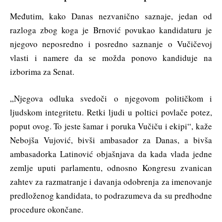
Međutim, kako Danas nezvanično saznaje, jedan od
razloga zbog koga je Brnović povukao kandidaturu je
njegovo neposredno i posredno saznanje o Vučičevoj
vlasti i namere da se možda ponovo kandiduje na
izborima za Senat.
„Njegova odluka svedoči o njegovom političkom i
ljudskom integritetu. Retki ljudi u poltici povlače potez,
poput ovog. To jeste šamar i poruka Vučiču i ekipi“, kaže
Nebojša Vujović, bivši ambasador za Danas, a bivša
ambasadorka Latinović objašnjava da kada vlada jedne
zemlje uputi parlamentu, odnosno Kongresu zvanican
zahtev za razmatranje i davanja odobrenja za imenovanje
predloženog kandidata, to podrazumeva da su predhodne
procedure okončane.