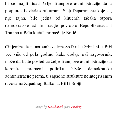
bi se mogli ticati želje Trampove administracije da u
potpunosti ovlada strukturama Stejt Departmenta koje su,
nije tajna, bile jedna od ključnih tačaka otpora
demokratske administracije povratku Republikanaca i
Trampa u Belu kuću“, primećuje Brkić.
Ċinjenica da nema ambasadora SAD ni u Srbiji ni u BiH
već više od pola godine, kako dodaje naš sagovornik,
može da bude posledica želje Trampove administracije da
korenito promeni politiku bivše demokratske
administracije prema, u zapadne strukture neintegrisanim
državama Zapadnog Balkana, BiH i Srbiji.
Image by
David Mark
from
Pixabay