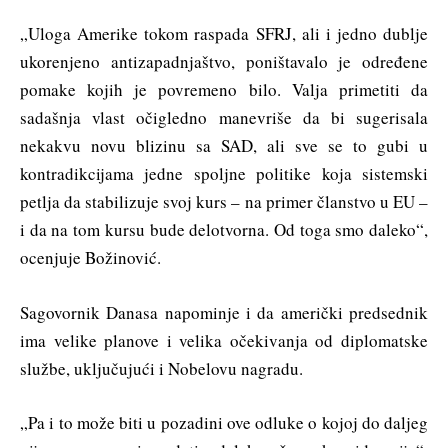
„Uloga Amerike tokom raspada SFRJ, ali i jedno dublje
ukorenjeno antizapadnjaštvo, poništavalo je određene
pomake kojih je povremeno bilo. Valja primetiti da
sadašnja vlast očigledno manevriše da bi sugerisala
nekakvu novu blizinu sa SAD, ali sve se to gubi u
kontradikcijama jedne spoljne politike koja sistemski
petlja da stabilizuje svoj kurs – na primer članstvo u EU –
i da na tom kursu bude delotvorna. Od toga smo daleko“,
ocenjuje Božinović.
Sagovornik Danasa napominje i da američki predsednik
ima velike planove i velika očekivanja od diplomatske
službe, uključujući i Nobelovu nagradu.
„Pa i to može biti u pozadini ove odluke o kojoj do daljeg