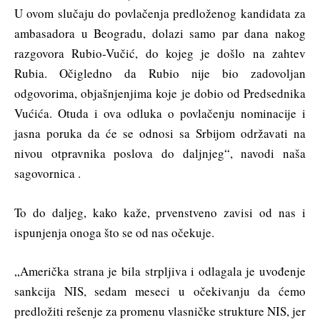
U ovom slučaju do povlačenja predloženog kandidata za
ambasadora u Beogradu, dolazi samo par dana nakog
razgovora Rubio-Vučić, do kojeg je došlo na zahtev
Rubia. Očigledno da Rubio nije bio zadovoljan
odgovorima, objašnjenjima koje je dobio od Predsednika
Vućića. Otuda i ova odluka o povlačenju nominacije i
jasna poruka da će se odnosi sa Srbijom održavati na
nivou otpravnika poslova do daljnjeg“, navodi naša
sagovornica .
To do daljeg, kako kaže, prvenstveno zavisi od nas i
ispunjenja onoga što se od nas očekuje.
„Američka strana je bila strpljiva i odlagala je uvođenje
sankcija NIS, sedam meseci u očekivanju da ćemo
predložiti rešenje za promenu vlasničke strukture NIS, jer