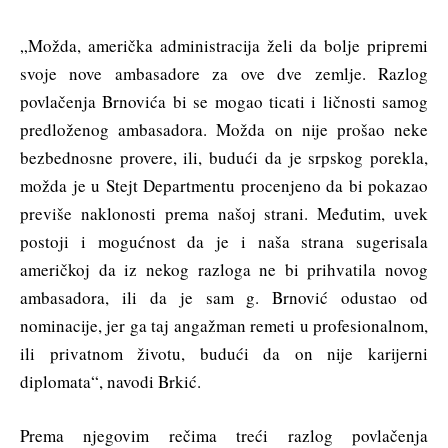
„Možda, američka administracija želi da bolje pripremi
svoje nove ambasadore za ove dve zemlje. Razlog
povlačenja Brnovića bi se mogao ticati i ličnosti samog
predloženog ambasadora. Možda on nije prošao neke
bezbednosne provere, ili, budući da je srpskog porekla,
možda je u Stejt Departmentu procenjeno da bi pokazao
previše naklonosti prema našoj strani. Međutim, uvek
postoji i mogućnost da je i naša strana sugerisala
američkoj da iz nekog razloga ne bi prihvatila novog
ambasadora, ili da je sam g. Brnović odustao od
nominacije, jer ga taj angažman remeti u profesionalnom,
ili privatnom životu, budući da on nije karijerni
diplomata“, navodi Brkić.
Prema njegovim rečima treći razlog povlačenja