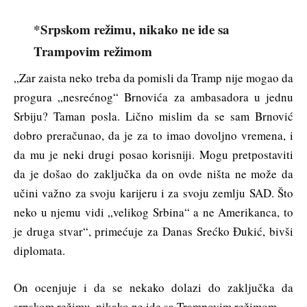
*Srpskom režimu, nikako ne ide sa
Trampovim režimom
„Zar zaista neko treba da pomisli da Tramp nije mogao da
progura „nesrećnog“ Brnovića za ambasadora u jednu
Srbiju? Taman posla. Lično mislim da se sam Brnović
dobro preračunao, da je za to imao dovoljno vremena, i
da mu je neki drugi posao korisniji. Mogu pretpostaviti
da je došao do zaključka da on ovde ništa ne može da
učini važno za svoju karijeru i za svoju zemlju SAD. Što
neko u njemu vidi „velikog Srbina“ a ne Amerikanca, to
je druga stvar“, primećuje za Danas Srećko Đukić, bivši
diplomata.
On ocenjuje i da se nekako dolazi do zaključka da
srpskom režimu, nikako ne ide sa Trampovim režimom.