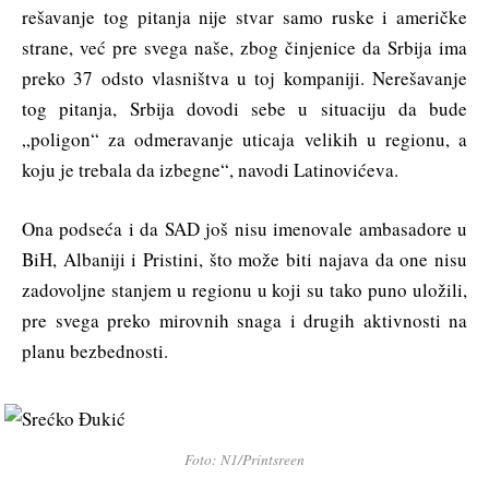
rešavanje tog pitanja nije stvar samo ruske i američke
strane, već pre svega naše, zbog činjenice da Srbija ima
preko 37 odsto vlasništva u toj kompaniji. Nerešavanje
tog pitanja, Srbija dovodi sebe u situaciju da bude
„poligon“ za odmeravanje uticaja velikih u regionu, a
koju je trebala da izbegne“, navodi Latinovićeva.
Ona podseća i da SAD još nisu imenovale ambasadore u
BiH, Albaniji i Pristini, što može biti najava da one nisu
zadovoljne stanjem u regionu u koji su tako puno uložili,
pre svega preko mirovnih snaga i drugih aktivnosti na
planu bezbednosti.
Foto: N1/Printsreen