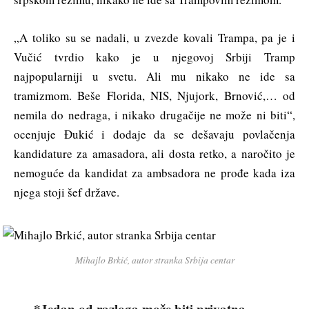
„A toliko su se nadali, u zvezde kovali Trampa, pa je i
Vučić tvrdio kako je u njegovoj Srbiji Tramp
najpopularniji u svetu. Ali mu nikako ne ide sa
tramizmom. Beše Florida, NIS, Njujork, Brnović,… od
nemila do nedraga, i nikako drugačije ne može ni biti“,
ocenjuje Đukić i dodaje da se dešavaju povlačenja
kandidature za amasadora, ali dosta retko, a naročito je
nemoguće da kandidat za ambsadora ne prođe kada iza
njega stoji šef države.
Mihajlo Brkić, autor stranka Srbija centar
*Jedan od razloga može biti privatna