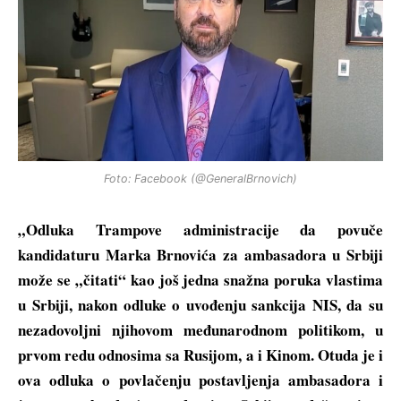
Foto: Facebook (@GeneralBrnovich)
„Odluka Trampove administracije da povuče
kandidaturu Marka Brnovića za ambasadora u Srbiji
može se „čitati“ kao još jedna snažna poruka vlastima
u Srbiji, nakon odluke o uvođenju sankcija NIS, da su
nezadovoljni njihovom međunarodnom politikom, u
prvom redu odnosima sa Rusijom, a i Kinom. Otuda je i
ova odluka o povlačenju postavljenja ambasadora i