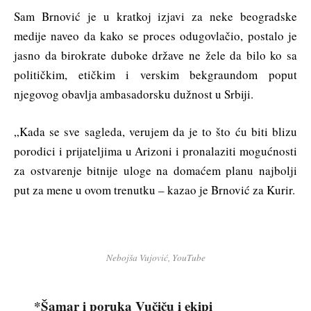
Sam Brnović je u kratkoj izjavi za neke beogradske
medije naveo da kako se proces odugovlačio, postalo je
jasno da birokrate duboke države ne žele da bilo ko sa
političkim, etičkim i verskim bekgraundom poput
njegovog obavlja ambasadorsku dužnost u Srbiji.
„Kada se sve sagleda, verujem da je to što ću biti blizu
porodici i prijateljima u Arizoni i pronalaziti mogućnosti
za ostvarenje bitnije uloge na domaćem planu najbolji
put za mene u ovom trenutku – kazao je Brnović za Kurir.
Nebojša Vujović, YouTube
*Šamar i poruka Vučiču i ekipi