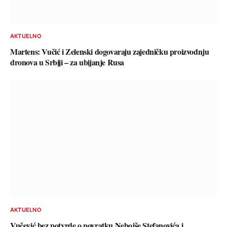
AKTUELNO
Martens: Vučić i Zelenski dogovaraju zajedničku proizvodnju
dronova u Srbiji – za ubijanje Rusa
AKTUELNO
Vučević bez potvrde o povratku Nebojše Stefanovića i