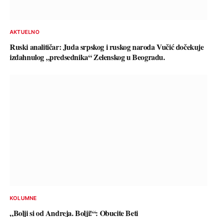
AKTUELNO
Ruski analitičar: Juda srpskog i ruskog naroda Vučić dočekuje
izdahnulog „predsednika“ Zelenskog u Beogradu.
KOLUMNE
„Bolji si od Andreja. Bolji!“: Obucite Beti