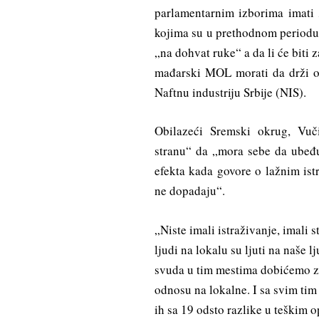
parlamentarnim izborima imati
kojima su u prethodnom periodu 
„na dohvat ruke“ a da li će biti 
mađarski MOL morati da drži o
Naftnu industriju Srbije (NIS).
Obilazeći Sremski okrug, Vuč
stranu“ da „mora sebe da ubeđ
efekta kada govore o lažnim istr
ne dopadaju“.
„Niste imali istraživanje, imali 
ljudi na lokalu su ljuti na naše l
svuda u tim mestima dobićemo zna
odnosu na lokalne. I sa svim tim
ih sa 19 odsto razlike u teškim o