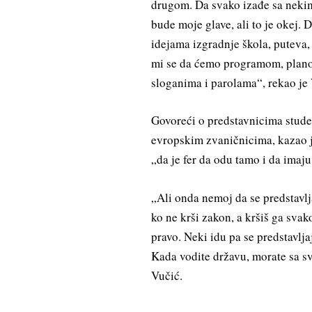
drugom. Da svako izađe sa nekim
bude moje glave, ali to je okej. 
idejama izgradnje škola, puteva,
mi se da ćemo programom, plano
sloganima i parolama“, rekao je 
Govoreći o predstavnicima studen
evropskim zvaničnicima, kazao j
„da je fer da odu tamo i da imaju
„Ali onda nemoj da se predstavlj
ko ne krši zakon, a kršiš ga s
pravo. Neki idu pa se predstavlj
Kada vodite državu, morate sa sv
Vučić.