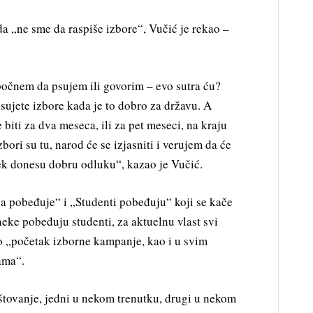
da „ne sme da raspiše izbore“, Vučić je rekao –
počnem da psujem ili govorim – evo sutra ću?
isujete izbore kada je to dobro za državu. A
 biti za dva meseca, ili za pet meseci, na kraju
bori su tu, narod će se izjasniti i verujem da će
vek donesu dobru odluku“, kazao je Vučić.
ja pobeđuje“ i „Studenti pobeđuju“ koji se kače
neke pobeđuju studenti, za aktuelnu vlast svi
 to „početak izborne kampanje, kao i u svim
ama“.
štovanje, jedni u nekom trenutku, drugi u nekom