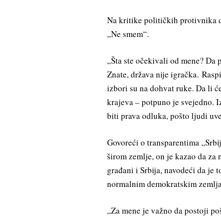
Na kritike političkih protivnika 
„Ne smem“.
„Šta ste očekivali od mene? Da 
Znate, država nije igračka. Rasp
izbori su na dohvat ruke. Da li će
krajeva – potpuno je svejedno. Iz
biti prava odluka, pošto ljudi u
Govoreći o transparentima „Srbi
širom zemlje, on je kazao da za 
građani i Srbija, navodeći da je
normalnim demokratskim zemlj
„Za mene je važno da postoji po