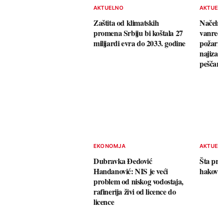
AKTUELNO
AKTU
Zaštita od klimatskih
Načel
promena Srbiju bi koštala 27
vanre
milijardi evra do 2033. godine
požari
najiza
pešča
EKONOMJA
AKTU
Dubravka Đedović
Šta p
Handanović: NIS je veći
hako
problem od niskog vodostaja,
rafinerija živi od licence do
licence