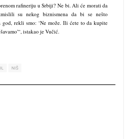
renom rafineriju u Srbiji? Ne bi. Ali će morati da
zmislili su nekog biznismena da bi se nešto
a god, rekli smo: ‘Ne može. Ili ćete to da kupite
ešavamo'“, istakao je Vučić.
OL
NIŠ