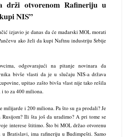
 drži otvorenom Rafineriju u
 kupi NIS”
učić izjavio je danas da će mađarski MOL morati
Pančevu ako želi da kupi Naftnu industriju Srbije
ovcima, odgovarajući na pitanje novinara da
nika bivše vlasti da je u slučaju NIS-a država
kupovine, upitao zašto bivša vlast nije tako rešila
 i to za 400 miliona.
 milijarde i 200 miliona. Pa što su ga prodali? Je
sa Rusijom? Ili šta još da uradimo? A pri tome se
svoje interese štitimo. Što bi MOL držao otvorenu
ju u Bratislavi, ima rafineriju u Budimpešti. Samo