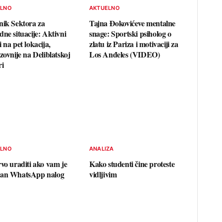
ELNO
AKTUELNO
nik Sektora za
Tajna Đokovićeve mentalne
dne situacije: Aktivni
snage: Sportski psiholog o
 na pet lokacija,
zlatu iz Pariza i motivaciji za
zovnije na Deliblatskoj
Los Anđeles (VIDEO)
ri
ELNO
ANALIZA
rvo uraditi ako vam je
Kako studenti čine proteste
van WhatsApp nalog
vidljivim