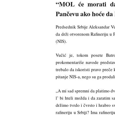
“MOL će morati da
Pančevu ako hoće da
Predsednik Srbije Aleksandar V
da drži otvorenom Rafineriju u 
(NIS).
Vučić je, tokom posete Batr
prokomentariše navode predstav
trebalo da iskoristi pravo preče 
pitanje NIS-a, nego su ga prodali
„A mi sad spremni da platimo dve
l’ bi hteli možda i da zaratim 
držimo tvrdo i čvrsto i hrabro 
rafineriju u Srbiji? Ima rafineri