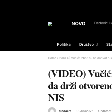
NOVO
Politika
Društvo
St
Home
»
(VIDEO) Vučić: Izbori su na dohvat r
(VIDEO) Vučić:
da drži otvoren
NIS
gledaj.rs
09/05/2026
Updated: