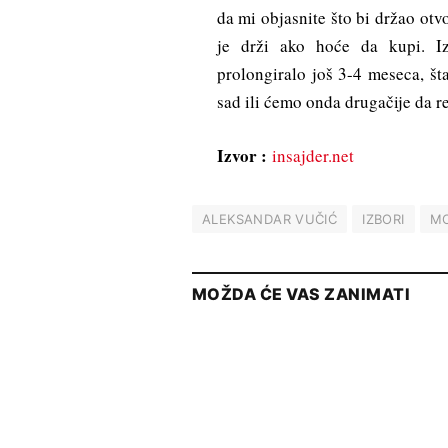
da mi objasnite što bi držao otvo
je drži ako hoće da kupi. I
prolongiralo još 3-4 meseca, št
sad ili ćemo onda drugačije da r
Izvor :
insajder.net
ALEKSANDAR VUČIĆ
IZBORI
M
MOŽDA ĆE VAS ZANIMATI