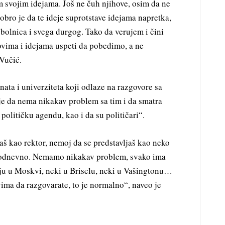
 svojim idejama. Još ne čuh njihove, osim da ne
Dobro je da te ideje suprotstave idejama napretka,
 bolnica i svega durgog. Tako da verujem i čini
vima i idejama uspeti da pobedimo, a ne
Vučić.
ata i univerziteta koji odlaze na razgovore sa
e da nema nikakav problem sa tim i da smatra
 političku agendu, kao i da su političari“.
aš kao rektor, nemoj da se predstavljaš kao neko
vakodnevno. Nemamo nikakav problem, svako ima
aju u Moskvi, neki u Briselu, neki u Vašingtonu…
ima da razgovarate, to je normalno“, naveo je