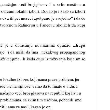
 „značajno veći broj glasova“ u svim mestima u
održani lokalni izbori. Dodao je i kako su izbori
za dva ili pet meseci „potpuno je svejedno“ i da će
tvorenom Rafineriju u Pančevu ako želi da kupi
ić je u obraćanju novinarima optužio „drugu
uje“ i da misli da ima „nekakvog propagandnog
aživanjima, ili kada čuju istraživanja koja im se
ste lokalne izbore, koji nama prave problem, jer
jude, ne na njihove. Samo da to imate u vidu. I
čajno veći broj glasova na republičkoj listi u
 problemima, sa svim tim teretom, pobedili smo
pštinama za nas“, kazao je on.