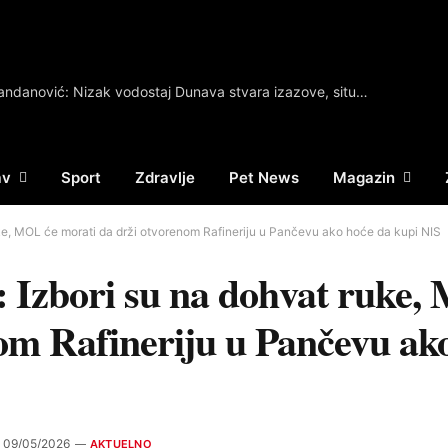
Đedović Handanović: Nizak vodostaj Dunava stvara izazove, situacija stabilna; Realni sam optimista po pitanju NIS-a
av
Sport
Zdravlje
Pet News
Magazin
uke, MOL će morati da drži otvorenom Rafineriju u Pančevu ako hoće da kupi NIS
 Izbori su na dohvat ruke,
om Rafineriju u Pančevu ak
09/05/2026
AKTUELNO