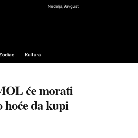
Nedelja,9avgust
Zodiac
Kultura
Facebook
X
Instagram
(Twitter)
 MOL će morati
o hoće da kupi