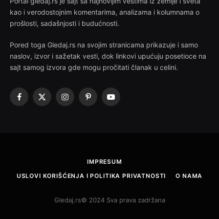
Portal gledaj.rs je sajt sa najnovijim vestima iz zemlje i sveta
kao i verodostojnim komentarima, analizama i kolumnama o
prošlosti, sadašnjosti i budućnosti.
Pored toga Gledaj.rs na svojim stranicama prikazuje i samo
naslov, izvor i sažetak vesti, dok linkovi upućuju posetioce na
sajt samog izvora gde mogu pročitati članak u celini.
Facebook
X
Instagram
Pinterest
YouTube
(Twitter)
IMPRESUM
USLOVI KORIŠĆENJA I POLITIKA PRIVATNOSTI
O NAMA
Gledaj.rs© 2024 Sva prava zadržana