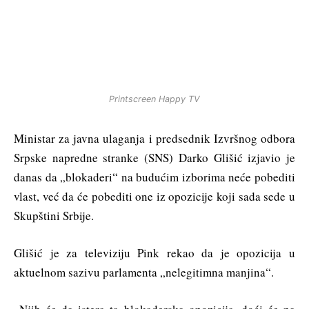
Printscreen Happy TV
Ministar za javna ulaganja i predsednik Izvršnog odbora
Srpske napredne stranke (SNS) Darko Glišić izjavio je
danas da „blokaderi“ na budućim izborima neće pobediti
vlast, već da će pobediti one iz opozicije koji sada sede u
Skupštini Srbije.
Glišić je za televiziju Pink rekao da je opozicija u
aktuelnom sazivu parlamenta „nelegitimna manjina“.