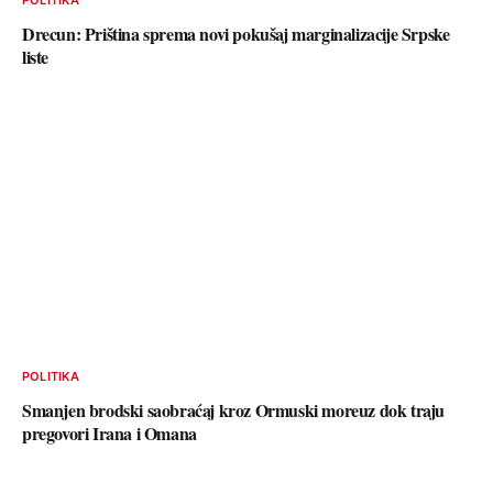
Drecun: Priština sprema novi pokušaj marginalizacije Srpske
liste
POLITIKA
Smanjen brodski saobraćaj kroz Ormuski moreuz dok traju
pregovori Irana i Omana