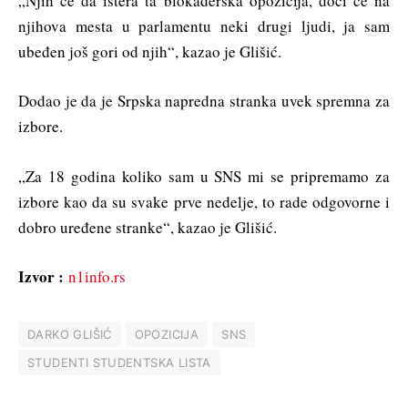
„Njih će da istera ta blokaderska opozicija, doći će na
njihova mesta u parlamentu neki drugi ljudi, ja sam
ubeđen još gori od njih“, kazao je Glišić.
Dodao je da je Srpska napredna stranka uvek spremna za
izbore.
„Za 18 godina koliko sam u SNS mi se pripremamo za
izbore kao da su svake prve nedelje, to rade odgovorne i
dobro uređene stranke“, kazao je Glišić.
Izvor :
n1info.rs
DARKO GLIŠIĆ
OPOZICIJA
SNS
STUDENTI STUDENTSKA LISTA