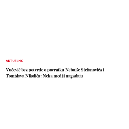
AKTUELNO
Vučević bez potvrde o povratku Nebojše Stefanovića i
Tomislava Nikolića: Neka mediji nagađaju