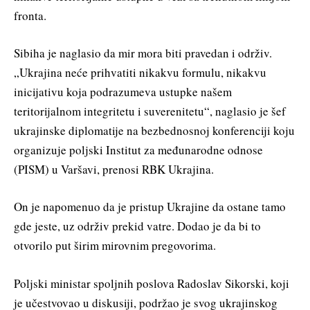
fronta.
Sibiha je naglasio da mir mora biti pravedan i održiv.
„Ukrajina neće prihvatiti nikakvu formulu, nikakvu
inicijativu koja podrazumeva ustupke našem
teritorijalnom integritetu i suverenitetu“, naglasio je šef
ukrajinske diplomatije na bezbednosnoj konferenciji koju
organizuje poljski Institut za međunarodne odnose
(PISM) u Varšavi, prenosi RBK Ukrajina.
On je napomenuo da je pristup Ukrajine da ostane tamo
gde jeste, uz održiv prekid vatre. Dodao je da bi to
otvorilo put širim mirovnim pregovorima.
Poljski ministar spoljnih poslova Radoslav Sikorski, koji
je učestvovao u diskusiji, podržao je svog ukrajinskog