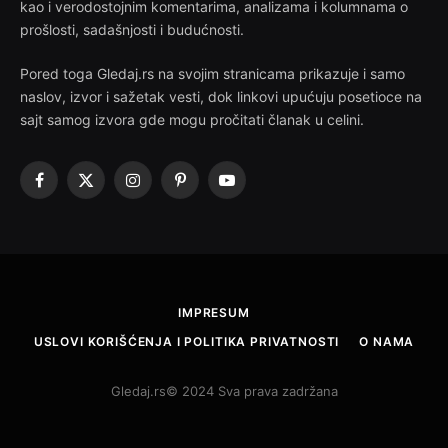
kao i verodostojnim komentarima, analizama i kolumnama o
prošlosti, sadašnjosti i budućnosti.
Pored toga Gledaj.rs na svojim stranicama prikazuje i samo
naslov, izvor i sažetak vesti, dok linkovi upućuju posetioce na
sajt samog izvora gde mogu pročitati članak u celini.
Facebook
X
Instagram
Pinterest
YouTube
(Twitter)
IMPRESUM
USLOVI KORIŠĆENJA I POLITIKA PRIVATNOSTI
O NAMA
Gledaj.rs© 2024 Sva prava zadržana