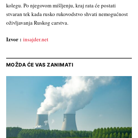
kolegu. Po njegovom mišljenju, kraj rata će postati
stvaran tek kada rusko rukovodstvo shvati nemogućnost
oživljavanja Ruskog carstva.
Izvor :
insajder.net
MOŽDA ĆE VAS ZANIMATI