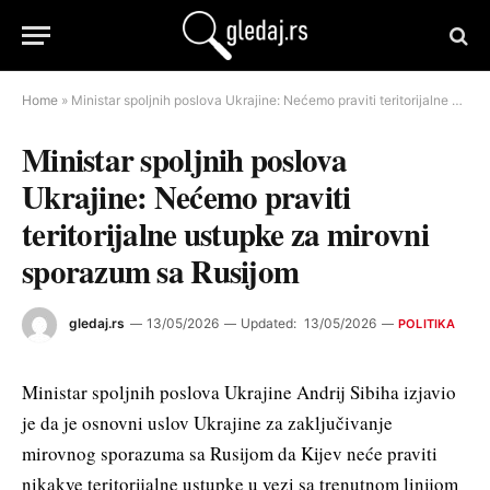
Home
»
Ministar spoljnih poslova Ukrajine: Nećemo praviti teritorijalne ustupke za mirovni sporazum sa Rusijom
Ministar spoljnih poslova
Ukrajine: Nećemo praviti
teritorijalne ustupke za mirovni
sporazum sa Rusijom
gledaj.rs
13/05/2026
Updated:
13/05/2026
POLITIKA
Ministar spoljnih poslova Ukrajine Andrij Sibiha izjavio
je da je osnovni uslov Ukrajine za zaključivanje
mirovnog sporazuma sa Rusijom da Kijev neće praviti
nikakve teritorijalne ustupke u vezi sa trenutnom linijom