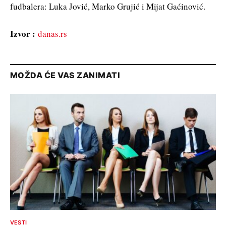
fudbalera: Luka Jović, Marko Grujić i Mijat Gaćinović.
Izvor :
danas.rs
MOŽDA ĆE VAS ZANIMATI
VESTI