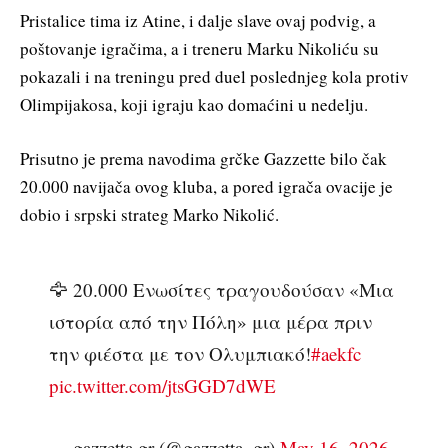
Pristalice tima iz Atine, i dalje slave ovaj podvig, a
poštovanje igračima, a i treneru Marku Nikoliću su
pokazali i na treningu pred duel poslednjeg kola protiv
Olimpijakosa, koji igraju kao domaćini u nedelju.
Prisutno je prema navodima grčke Gazzette bilo čak
20.000 navijača ovog kluba, a pored igrača ovacije je
dobio i srpski strateg Marko Nikolić.
🦅 20.000 Ενωσίτες τραγουδούσαν «Μια
ιστορία από την Πόλη» μια μέρα πριν
την φιέστα με τον Ολυμπιακό!
#aekfc
pic.twitter.com/jtsGGD7dWE
— gazzetta.gr (@gazzetta_gr)
May 16, 2026