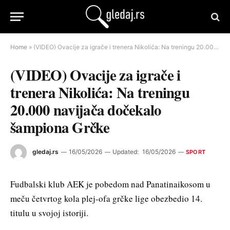
Home
»
(VIDEO) Ovacije za igrače i trenera Nikolića: Na treningu 20.000 navijača dočekalo šampiona Grčke
(VIDEO) Ovacije za igrače i
trenera Nikolića: Na treningu
20.000 navijača dočekalo
šampiona Grčke
gledaj.rs
16/05/2026
Updated:
16/05/2026
SPORT
Fudbalski klub AEK je pobedom nad Panatinaikosom u
meču četvrtog kola plej-ofa grčke lige obezbedio 14.
titulu u svojoj istoriji.