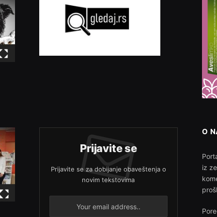
O 
Prijavite se
Porta
iz z
Prijavite se za dobijanje obaveštenja o
kome
novim tekstovima
proš
Pore