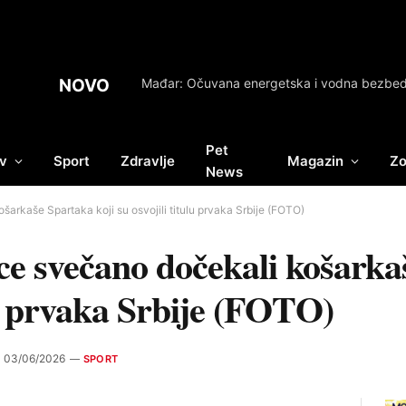
NOVO
Pet
v
Sport
Zdravlje
Magazin
Zo
News
arkaše Spartaka koji su osvojili titulu prvaka Srbije (FOTO)
e svečano dočekali košarka
lu prvaka Srbije (FOTO)
03/06/2026
SPORT