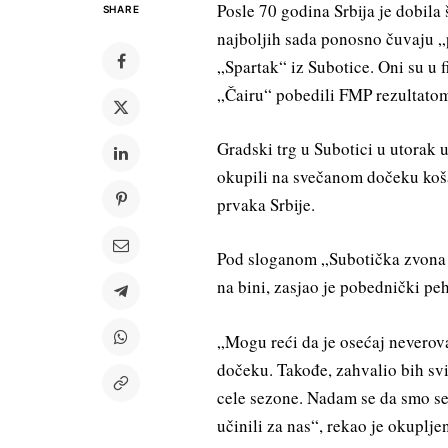
Posle 70 godina Srbija je dobila
SHARE
najboljih sada ponosno čuvaju 
„Spartak“ iz Subotice. Oni su u 
„Čairu“ pobedili FMP rezultatom
Gradski trg u Subotici u utorak u
okupili na svečanom dočeku košar
prvaka Srbije.
Pod sloganom „Subotička zvona 
na bini, zasjao je pobednički peh
„Mogu reći da je osećaj neverov
dočeku. Takođe, zahvalio bih sv
cele sezone. Nadam se da smo se
učinili za nas“, rekao je okuplj