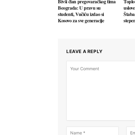
Bivši član pregovaračkog tima
Toplot
Beograda: U pravu su
uslov
studenti, Vučiću izdao si
Štaba
Kosovo za sve generacije
stepen
LEAVE A REPLY