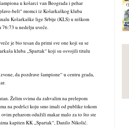
 šampiona u košarci van Beograda i pehar
„plavo-beli“ momci iz Košarkaškog kluba
finalu Košarkaške lige Srbije (KLS) u niškom
 76:73 u nedelju uveče.
veče je bio tesan da primi sve one koji su se
kaša kluba „Spartak“ koji su osvojili titulu
zvone, da pozdrave šampione“ u centru grada,
ar.
atan. Želim svima da zahvalim na prelepom
ima na podršci koju smo imali od publike tokom
 ovim peharom odužili makar malo za to što ste
enima kapiten KK „Spartak“, Danilo Nikolić.