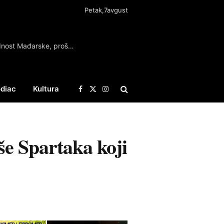
Petak,7avgust
Mađar: Očuvana energetska i vodna bezbednost Mađarske, prošli najkritičniji dani
diac
Kultura
Facebook
X
Instagram
(Twitter)
še Spartaka koji