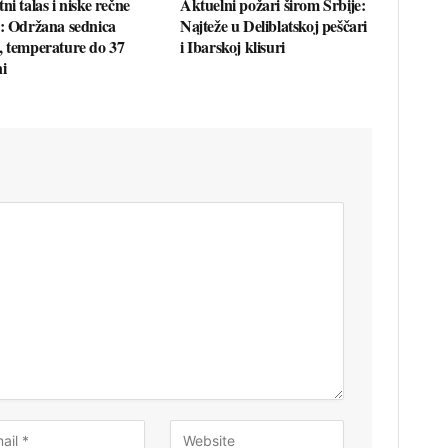
ni talas i niske rečne
Aktuelni požari širom Srbije:
e: Održana sednica
Najteže u Deliblatskoj peščari
, temperature do 37
i Ibarskoj klisuri
i