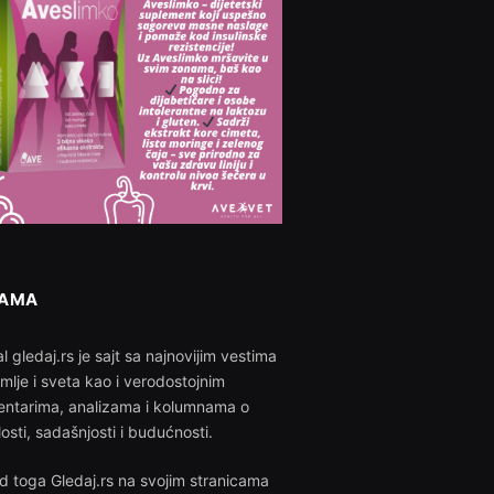
NAMA
l gledaj.rs je sajt sa najnovijim vestima
emlje i sveta kao i verodostojnim
ntarima, analizama i kolumnama o
losti, sadašnjosti i budućnosti.
d toga Gledaj.rs na svojim stranicama