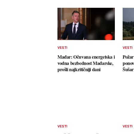
VESTI
VESTI
Mađar: Očuvana energetska i
Požar 
vodna bezbednost Mađarske,
ponov
prošli najkritičniji dani
Šušar
VESTI
VESTI