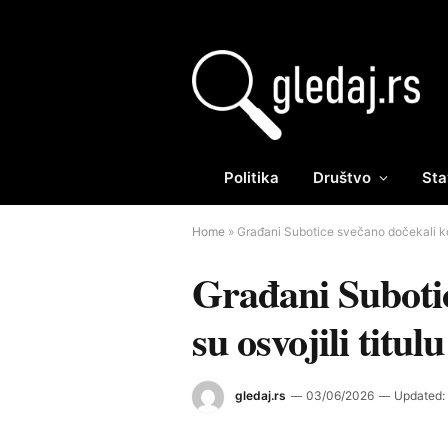
Politika
Društvo
Sta
Home
»
Građani Subotice svečano dočekali koš
Građani Subotic
su osvojili titu
gledaj.rs
03/06/2026
Updated: