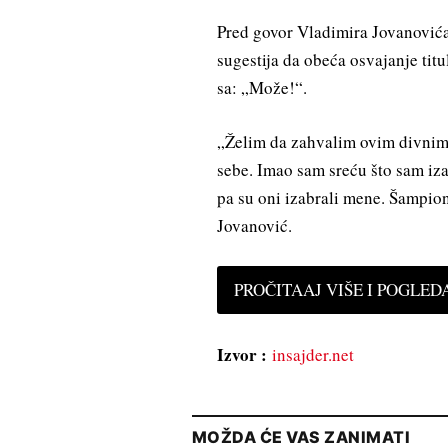
Pred govor Vladimira Jovanovića,
sugestija da obeća osvajanje titu
sa: „Može!“.
„Želim da zahvalim ovim divnim
sebe. Imao sam sreću što sam iz
pa su oni izabrali mene. Šampion
Jovanović.
PROČITAAJ VIŠE I POGLEDAJ
Izvor :
insajder.net
MOŽDA ĆE VAS ZANIMATI