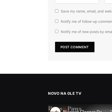
Save my name, email, and websi
Notify me of follow-up commen
Notify me of new posts by emai
NOVO NA GLE TV