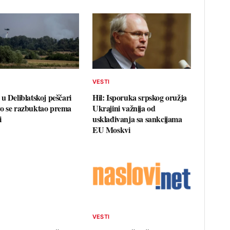
VESTI
u Deliblatskoj peščari
Hil: Isporuka srpskog oružja
o se razbuktao prema
Ukrajini važnija od
i
usklađivanja sa sankcijama
EU Moskvi
VESTI