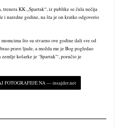
 trenera KK „Spartak“, iz publike se čula nečija
le i naredne godine, na šta je on kratko odgovorio
 momcima što su stvarno ove godine dali sve od
abrao prave ljude, a možda me je Bog pogledao
 zemlje košarke je ‘Spartak'“, poručio je
 FOTOGRAFIIJE NA — insajder.net